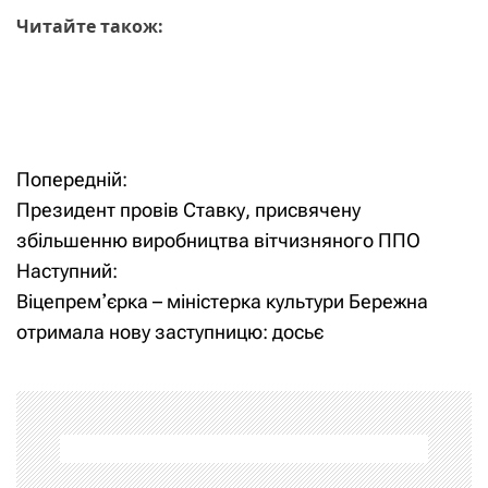
Читайте також:
Попередній:
Н
Президент провів Ставку, присвячену
а
збільшенню виробництва вітчизняного ППО
Наступний:
в
Віцепремʼєрка – міністерка культури Бережна
і
отримала нову заступницю: досьє
г
а
ц