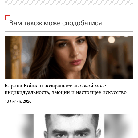
і
я
Вам також може сподобатися
з
а
п
и
с
Карина Койнаш возвращает высокой моде
индивидуальность, эмоции и настоящее искусство
і
13 Липня, 2026
в