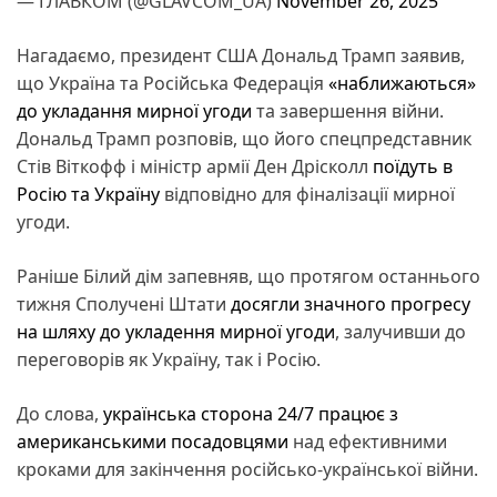
— ГЛАВКОМ (@GLAVCOM_UA)
November 26, 2025
Нагадаємо, президент США Дональд Трамп заявив,
що Україна та Російська Федерація
«наближаються»
до укладання мирної угоди
та завершення війни.
Дональд Трамп розповів, що його спецпредставник
Стів Віткофф і міністр армії Ден Дрісколл
поїдуть в
Росію та Україну
відповідно для фіналізації мирної
угоди.
Раніше Білий дім запевняв, що протягом останнього
тижня Сполучені Штати
досягли значного прогресу
на шляху до укладення мирної угоди
, залучивши до
переговорів як Україну, так і Росію.
До слова,
українська сторона 24/7 працює з
американськими посадовцями
над ефективними
кроками для закінчення російсько-української війни.