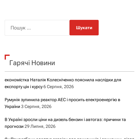
П
о
ш
у
к
Гарячі Новини
:
економістка Наталія Колесніченко пояснила наслідки для
експорту цін і курсу
6 Серпня, 2026
Румунія зупинила реактор АЕС і просить електроенергію в
України
3 Серпня, 2026
В Україні зросли ціни на дизель бензин і автогаз: причини та
прогнози
29 Липня, 2026