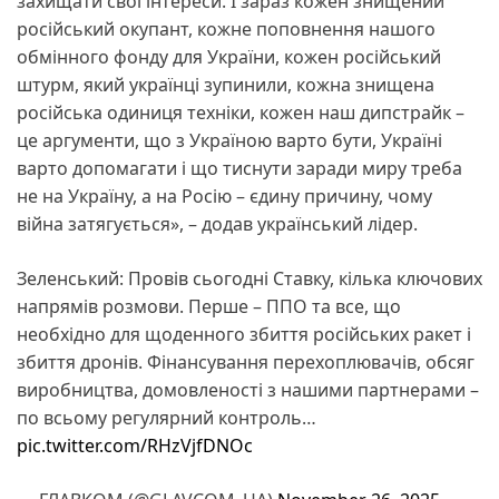
захищати свої інтереси. І зараз кожен знищений
російський окупант, кожне поповнення нашого
обмінного фонду для України, кожен російський
штурм, який українці зупинили, кожна знищена
російська одиниця техніки, кожен наш дипстрайк –
це аргументи, що з Україною варто бути, Україні
варто допомагати і що тиснути заради миру треба
не на Україну, а на Росію – єдину причину, чому
війна затягується», – додав український лідер.
Зеленський: Провів сьогодні Ставку, кілька ключових
напрямів розмови. Перше – ППО та все, що
необхідно для щоденного збиття російських ракет і
збиття дронів. Фінансування перехоплювачів, обсяг
виробництва, домовленості з нашими партнерами –
по всьому регулярний контроль…
pic.twitter.com/RHzVjfDNOc