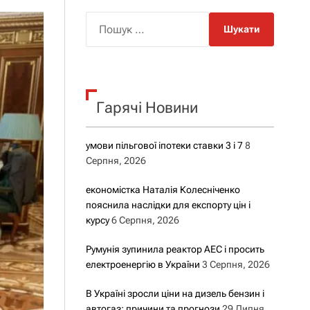
о
р
П
о
о
в
о
ш
г
у
о
р
к
е
Гарячі Новини
:
ж
и
м
у
умови пільгової іпотеки ставки 3 і 7
8
Серпня, 2026
економістка Наталія Колесніченко
пояснила наслідки для експорту цін і
курсу
6 Серпня, 2026
Румунія зупинила реактор АЕС і просить
електроенергію в України
3 Серпня, 2026
В Україні зросли ціни на дизель бензин і
автогаз: причини та прогнози
29 Липня,