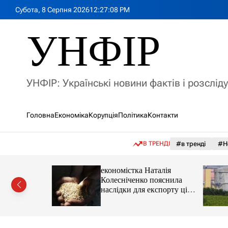
П
Субота, 8 Серпня 2026
12
:
27
:
10
PM
е
р
УНФІР
е
й
т
и
УНФІР: Українські новини фактів і розслід
д
о
в
Головна
Економіка
Корупція
Політика
Контакти
м
і
с
В ТРЕНДІ
#в тренді
#Н
т
у
іпотеки
економістка Наталія
Колесніченко пояснила
наслідки для експорту цін і
курсу