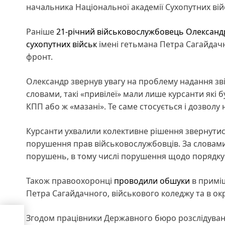
начальника Національної академії Сухопутних вій
Раніше
21-річний військовослужбовець Олександр
сухопутних військ
імені гетьмана Петра Сагайдачн
фронт.
Олександр звернув увагу на проблему надання звіль
словами, такі «привілеї» мали лише курсанти які 
КПП або ж «мазані». Те саме стосується і дозволу
Курсанти ухвалили колективне рішення звернутися
порушення прав військовослужбовців. За словами х
порушень, в тому числі порушення щодо порядку
Також правоохоронці
проводили обшуки
в приміщ
Петра Сагайдачного, військового коледжу та в ок
Згодом працівники Державного бюро розслідувань