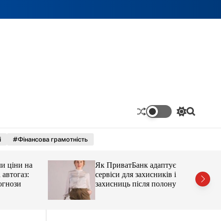
П
П
е
о
р
ш
і
#Фінансова грамотність
е
у
м
к
и
ціни на
Як ПриватБанк адаптує
к
а
тогаз:
сервіси для захисників і
ч
ози
захисниць після полону
к
о
л
ь