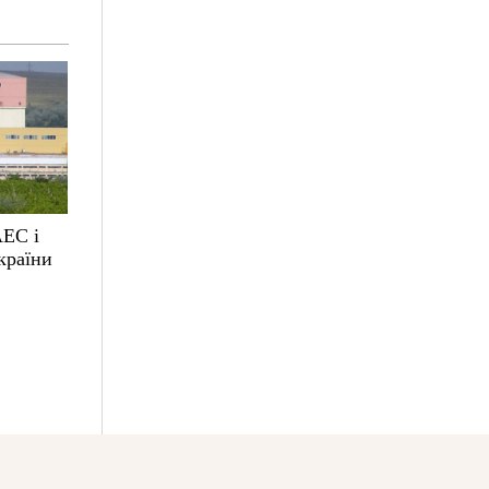
АЕС і
країни