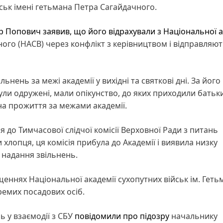
ськ імені гетьмана Петра Сагайдачного.
 Попович заявив, що його відрахували з Національної а
ого (HACB) через конфлікт з керівництвом і відправляют
нень за межі академії у вихідні та святкові дні. За його
були одружені, мали опікунство, до яких приходили батьк
 на прожиття за межами академії.
 до Тимчасової слідчої комісії Верховної Ради з питань
лопця, ця комісія прибула до Академії і виявила низку
 надання звільнень.
еннях Національної академії сухопутних військ ім. Геть
ремих посадових осіб.
 у взаємодії з СБУ
повідомили про підозру
начальнику