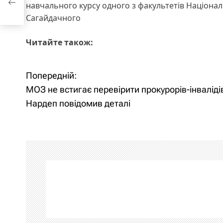
навчального курсу одного з факультетів Національ
Сагайдачного
Читайте також:
Попередній:
Н
МОЗ не встигає перевірити прокурорів-інваліді
а
Нардеп повідомив деталі
в
і
г
а
ц