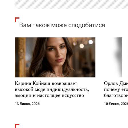
і
я
Вам також може сподобатися
з
а
п
и
с
Карина Койнаш возвращает
Орлов Дми
і
высокой моде индивидуальность,
почему его
эмоции и настоящее искусство
благотвори
в
где други
13 Липня, 2026
10 Липня, 202