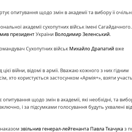
ртує опитування щодо змін в академії та вибору її очіль
нальної академії сухопутних військ імені Сагайдачного
омив
президент
України
Володимир Зеленський
.
омандувач Сухопутних військ
Михайло Драпатий
вже
 цієї війни, відомі в армії. Вважаю кожного з них гідним
м, хто користується застосунком «Армія+», взяти участь
є опитування щодо змін в академії, які необхідні, та вибо
включно, і за підсумками голосування будуть ухвалені ві
м наказом
звільнив генерал-лейтенанта Павла Ткачука
з п