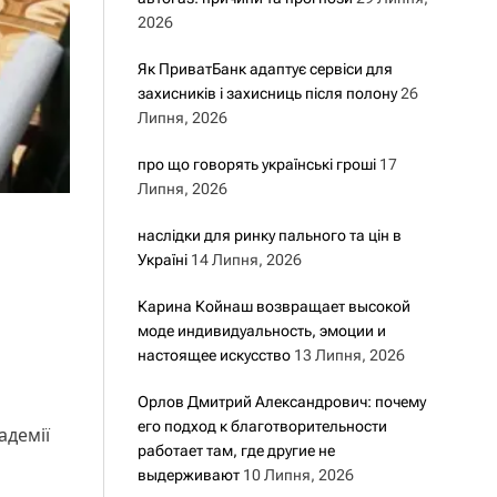
2026
Як ПриватБанк адаптує сервіси для
захисників і захисниць після полону
26
Липня, 2026
про що говорять українські гроші
17
Липня, 2026
наслідки для ринку пального та цін в
Україні
14 Липня, 2026
Карина Койнаш возвращает высокой
моде индивидуальность, эмоции и
настоящее искусство
13 Липня, 2026
Орлов Дмитрий Александрович: почему
его подход к благотворительности
адемії
работает там, где другие не
выдерживают
10 Липня, 2026