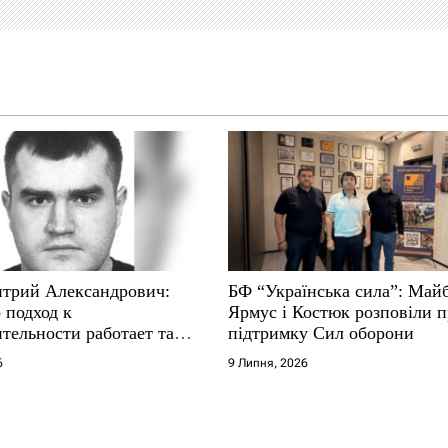
трий Александрович:
БФ “Українська сила”: Май
 подход к
Ярмус і Костюк розповіли 
тельности работает там,
підтримку Сил оборони
е не выдерживают
6
9 Липня, 2026