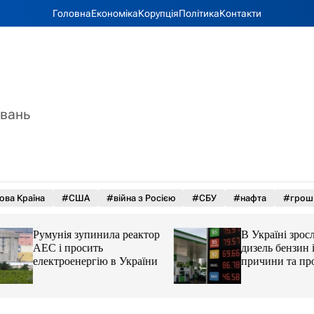
Головна
Економіка
Корупція
Політика
Контакти
увань
ова Країна
#США
#війна з Росією
#СБУ
#нафта
#грош
Румунія зупинила реактор
В Україні зросли 
АЕС і просить
дизель бензин і ав
електроенергію в України
причини та прогн