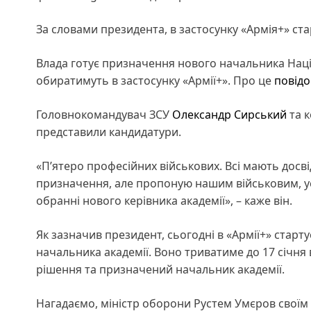
За словами президента, в застосунку «Армія+» ста
Влада готує призначення нового начальника Націо
обиратимуть в застосунку «Армії+». Про це
повід
Головнокомандувач ЗСУ
Олександр Сирський
та к
представили кандидатури.
«Пʼятеро професійних військових. Всі мають досвід
призначення, але пропоную нашим військовим, усі
обранні нового керівника академії», – каже він.
Як зазначив президент, сьогодні в «Армії+» старту
начальника академії. Воно триватиме до 17 січня 
рішення та призначений начальник академії.
Нагадаємо, міністр оборони Рустем Умєров свої