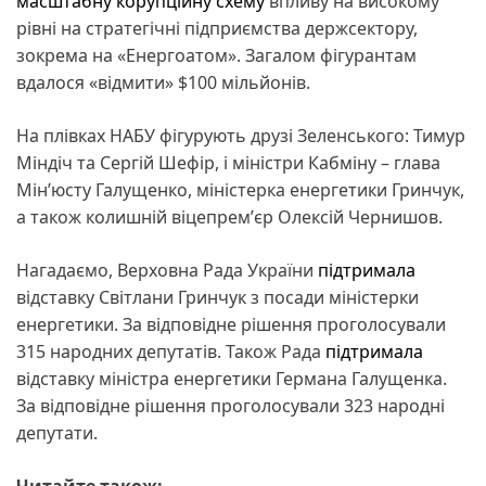
масштабну корупційну схему
впливу на високому
рівні на стратегічні підприємства держсектору,
зокрема на «Енергоатом». Загалом фігурантам
вдалося «відмити» $100 мільйонів.
На плівках НАБУ фігурують друзі Зеленського: Тимур
Міндіч та Сергій Шефір, і міністри Кабміну – глава
Мінʼюсту Галущенко, міністерка енергетики Гринчук,
а також колишній віцепремʼєр Олексій Чернишов.
Нагадаємо, Верховна Рада України
підтримала
відставку Світлани Гринчук з посади міністерки
енергетики. За відповідне рішення проголосували
315 народних депутатів. Також Рада
підтримала
відставку міністра енергетики Германа Галущенка.
За відповідне рішення проголосували 323 народні
депутати.
Читайте також: