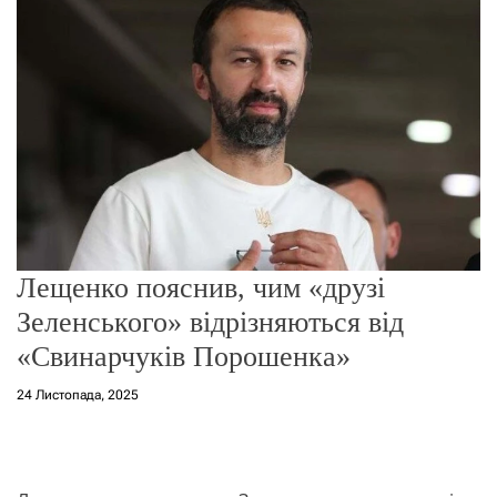
о
р
е
ж
и
м
у
Лещенко пояснив, чим «друзі
Зеленського» відрізняються від
«Свинарчуків Порошенка»
24 Листопада, 2025