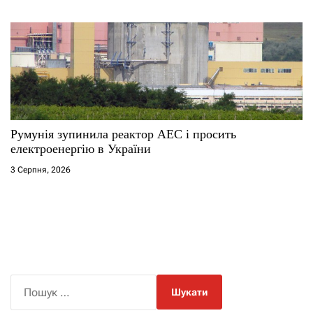
Румунія зупинила реактор АЕС і просить
електроенергію в України
3 Серпня, 2026
П
о