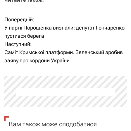
Попередній:
Н
У партії Порошенка визнали: депутат Гончаренко
а
пустився берега
Наступний:
в
Саміт Кримської платформи. Зеленський зробив
і
заяву про кордони України
г
а
ц
і
я
Вам також може сподобатися