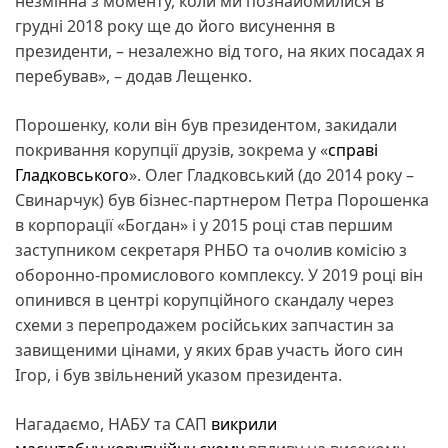
незмінна з моменту, коли ми познайомилися в
грудні 2018 року ще до його висунення в
президенти, – незалежно від того, на яких посадах я
перебував», – додав Лещенко.
Порошенку, коли він був президентом, закидали
покривання корупції друзів, зокрема у «
справі
Гладковського
». Олег Гладковський (до 2014 року –
Свинарчук) був бізнес-партнером Петра Порошенка
в корпорації «Богдан» і у 2015 році став першим
заступником секретаря РНБО та очолив комісію з
оборонно-промислового комплексу. У 2019 році він
опинився в центрі корупційного скандалу через
схеми з перепродажем російських запчастин за
завищеними цінами, у яких брав участь його син
Ігор, і був звільнений указом президента.
Нагадаємо, НАБУ та САП
викрили