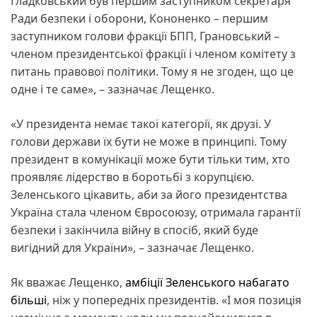
Гладковський був першим заступником секретаря
Ради безпеки і оборони, Кононенко – першим
заступником голови фракції БПП, Грановський –
членом президентської фракції і членом комітету з
питань правової політики. Тому я не згоден, що це
одне і те саме», – зазначає Лещенко.
«У президента немає такої категорії, як друзі. У
голови держави їх бути не може в принципі. Тому
президент в комунікації може бути тільки тим, хто
проявляє лідерство в боротьбі з корупцією.
Зеленського цікавить, аби за його президентства
Україна стала членом Євросоюзу, отримала гарантії
безпеки і закінчила війну в спосіб, який буде
вигідний для України», – зазначає Лещенко.
Як вважає Лещенко,
амбіції Зеленського набагато
більші
, ніж у попередніх президентів. «І моя позиція