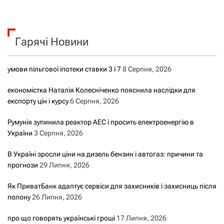
ш
у
к
Гарячі Новини
:
умови пільгової іпотеки ставки 3 і 7
8 Серпня, 2026
економістка Наталія Колесніченко пояснила наслідки для
експорту цін і курсу
6 Серпня, 2026
Румунія зупинила реактор АЕС і просить електроенергію в
України
3 Серпня, 2026
В Україні зросли ціни на дизель бензин і автогаз: причини та
прогнози
29 Липня, 2026
Як ПриватБанк адаптує сервіси для захисників і захисниць після
полону
26 Липня, 2026
про що говорять українські гроші
17 Липня, 2026