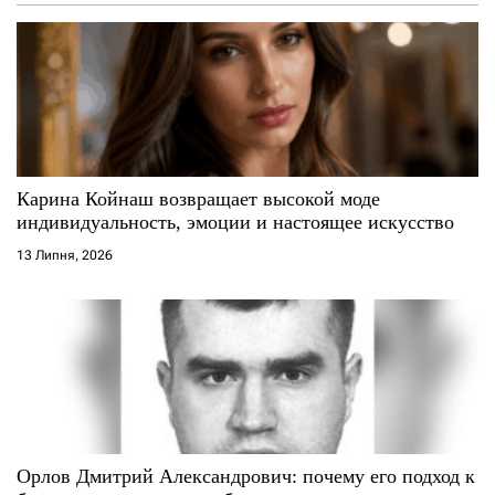
з
а
п
и
с
Карина Койнаш возвращает высокой моде
индивидуальность, эмоции и настоящее искусство
і
13 Липня, 2026
в
Орлов Дмитрий Александрович: почему его подход к