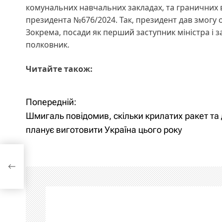
комунальних навчальних закладах, та граничних в
президента №676/2024. Так, президент дав змогу 
Зокрема, посади як перший заступник міністра і 
полковник.
Читайте також:
Попередній:
Н
Шмигаль повідомив, скільки крилатих ракет та 
а
планує виготовити Україна цього року
в
є
і
г
а