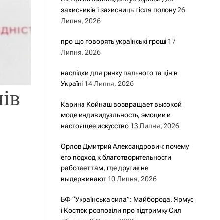
захисників і захисниць після полону
26
Липня, 2026
про що говорять українські гроші
17
Липня, 2026
наслідки для ринку пального та цін в
Україні
14 Липня, 2026
нів
Карина Койнаш возвращает высокой
моде индивидуальность, эмоции и
настоящее искусство
13 Липня, 2026
Орлов Дмитрий Александрович: почему
его подход к благотворительности
работает там, где другие не
выдерживают
10 Липня, 2026
БФ “Українська сила”: Майборода, Ярмус
і Костюк розповіли про підтримку Сил