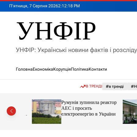
П
П’ятниця, 7 Серпня 2026
2
:
12
:
20
PM
е
р
УНФІР
е
й
т
и
УНФІР: Українські новини фактів і розслід
д
о
в
Головна
Економіка
Корупція
Політика
Контакти
м
і
с
В ТРЕНДІ
#в тренді
#Н
т
у
лія
Румунія зупинила реактор
яснила
АЕС і просить
орту цін і
електроенергію в України