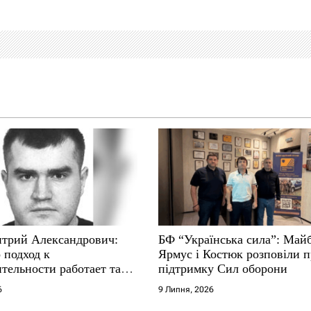
трий Александрович:
БФ “Українська сила”: Май
 подход к
Ярмус і Костюк розповіли 
тельности работает там,
підтримку Сил оборони
е не выдерживают
6
9 Липня, 2026