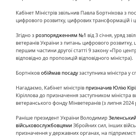
Кабінет Міністрів звільнив Павла Бортнікова з пос
цифрового розвитку, цифрових трансформацій і ц
Згідно з
розпорядженням №1
від 3 січня, уряд зв
ветеранів України з питань цифрового розвитку, 
першим частини другої статті 9 закону «Про цент
відповідно до пропозицій відповідного міністра).
Бортніков
обіймав посаду
заступника міністра у с
Нагадаємо, Кабінет міністрів
призначив Юлію Кірі
Кіріллова до призначення заступником міністра 
ветеранського фонду Мінветеранів (з липня 2024 
Раніше президент України Володимир
Зеленський
військовослужбовцями
Збройних сил, інших війс
призначення у державних органах, на підприємства