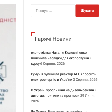
о
р
П
о
о
в
о
ш
г
у
о
р
к
е
Гарячі Новини
:
ж
и
м
у
економістка Наталія Колесніченко
пояснила наслідки для експорту цін і
курсу
6 Серпня, 2026
Румунія зупинила реактор АЕС і просить
електроенергію в України
3 Серпня, 2026
В Україні зросли ціни на дизель бензин і
автогаз: причини та прогнози
29 Липня,
2026
Як ПриватБанк адаптує сервіси для