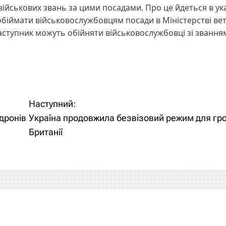
ійськових звань за цими посадами. Про це йдеться в ука
обіймати військовослужбовцям посади в Міністерстві вет
заступник можуть обійняти військовослужбовці зі звання
Наступний:
дронів
Україна продовжила безвізовий режим для гр
Британії