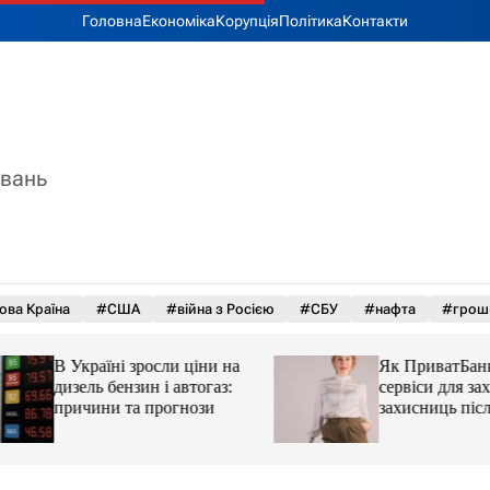
Головна
Економіка
Корупція
Політика
Контакти
увань
ова Країна
#США
#війна з Росією
#СБУ
#нафта
#грош
В Україні зросли ціни на
Як ПриватБанк а
дизель бензин і автогаз:
сервіси для захисн
причини та прогнози
захисниць після 