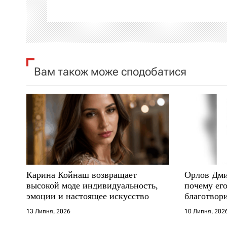
ц
і
я
Вам також може сподобатися
з
а
п
и
с
Карина Койнаш возвращает
Орлов Дми
і
высокой моде индивидуальность,
почему его
эмоции и настоящее искусство
благотвори
в
где други
13 Липня, 2026
10 Липня, 202