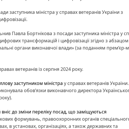
ади заступника міністра у справах ветеранів України з
ифровізації.
ільнив Павла Бортнікова з посади заступника міністра у с
цифрових трансформацій і цифровізації згідно з абзацом
ральні органи виконавчої влади» (за поданням прем’єр-м
правах ветеранів із серпня 2024 року.
ллову заступником міністра
у справах ветеранів України.
виконувала обов’язки виконавчого директора Українсько
року).
 вніс до зміни переліку посад, що заміщуються
ькових формувань, правоохоронних органів спеціальног
х, в установах, організаціях, а також державних та