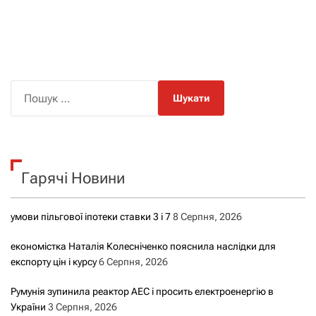
П
о
ш
у
к
Гарячі Новини
:
умови пільгової іпотеки ставки 3 і 7
8 Серпня, 2026
економістка Наталія Колесніченко пояснила наслідки для
експорту цін і курсу
6 Серпня, 2026
Румунія зупинила реактор АЕС і просить електроенергію в
України
3 Серпня, 2026