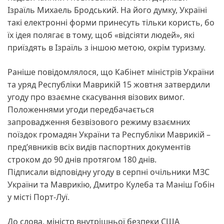
Ізраїль Михаель Бродський. На його думку, Україні
такі електронні форми принесуть тільки користь, бо
їх ідея полягає в тому, щоб «відсіяти людей», які
приїздять в Ізраїль з іншою метою, окрім туризму.
Раніше повідомлялося, що Кабінет міністрів України
та уряд Республіки Маврикій 15 жовтня затвердили
угоду про взаємне скасування візових вимог.
Положеннями угоди передбачається
запровадження безвізового режиму взаємних
поїздок громадян України та Республіки Маврикій –
предʼявників всіх видів паспортних документів
строком до 90 днів протягом 180 днів.
Підписали відповідну угоду в серпні очільники МЗС
України та Маврикію, Дмитро Кулеба та Маніш Гобін
у місті Порт-Луї.
До слова, міністр внутрішньої безпеки США