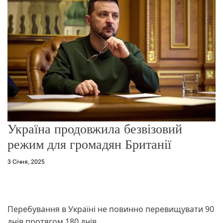
о
р
е
ж
и
м
у
Україна продовжила безвізовий
режим для громадян Британії
3 Січня, 2025
Перебування в Україні не повинно перевищувати 90
днів протягом 180 днів