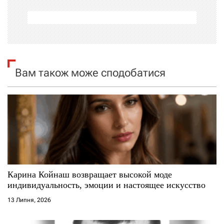
а
ц
і
я
Вам також може сподобатися
з
а
п
и
с
Карина Койнаш возвращает высокой моде
индивидуальность, эмоции и настоящее искусство
і
13 Липня, 2026
в