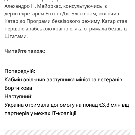
Алехандро Н. Майоркас, консультуючись із
держсекретарем Ентоні Дж. Блінкеном, включив
Катар до Програми безвізового режиму. Катар став
першою арабською країною, яка отримала безвіз із
Штатами.
Читайте також:
Попередній:
Н
Кабмін звільнив заступника міністра ветеранів
а
Бортнікова
Наступний:
в
Україна отримала допомогу на понад €3,3 млн від
і
партнерів у межах ІТ-коаліції
г