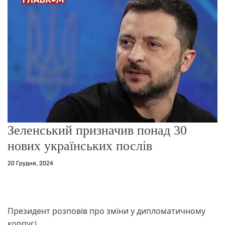
о
р
е
ж
и
м
у
Зеленський призначив понад 30
нових українських послів
20 Грудня, 2024
Президент розповів про зміни у дипломатичному
корпусі