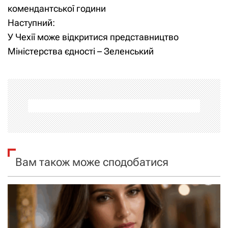
а
комендантської години
Наступний:
в
У Чехії може відкритися представництво
і
Міністерства єдності – Зеленський
г
а
ц
і
я
Вам також може сподобатися
з
а
п