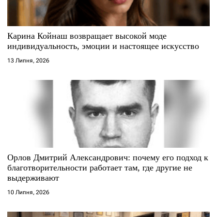
и
с
Карина Койнаш возвращает высокой моде
индивидуальность, эмоции и настоящее искусство
і
13 Липня, 2026
в
Орлов Дмитрий Александрович: почему его подход к
благотворительности работает там, где другие не
выдерживают
10 Липня, 2026