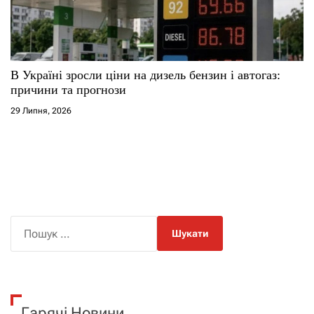
В Україні зросли ціни на дизель бензин і автогаз:
причини та прогнози
29 Липня, 2026
П
о
ш
у
к
Гарячі Новини
: