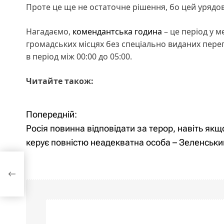
Проте це ще не остаточне рішення, бо цей урядо
Нагадаємо,
комендантська година
– це період у 
громадських місцях без спеціально виданих переп
в період між 00:00 до 05:00.
Читайте також:
Попередній:
Н
Росія повинна відповідати за терор, навіть як
а
керує повністю неадекватна особа – Зеленськи
в
рор,
ю
і
г