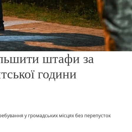
ільшити штафи за
тської години
ребування у громадських місцях без перепусток