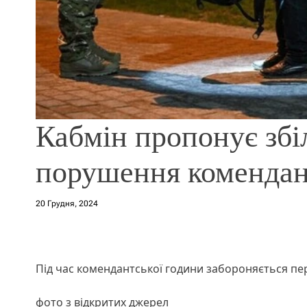
Кабмін пропонує зб
порушення комендан
20 Грудня, 2024
Під час комендантської години забороняється пе
фото з відкритих джерел