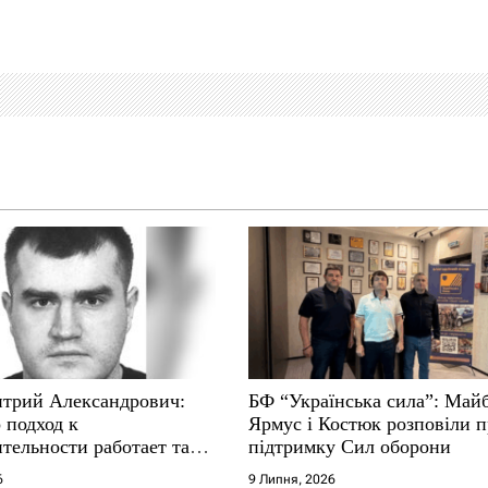
трий Александрович:
БФ “Українська сила”: Май
 подход к
Ярмус і Костюк розповіли 
тельности работает там,
підтримку Сил оборони
е не выдерживают
6
9 Липня, 2026