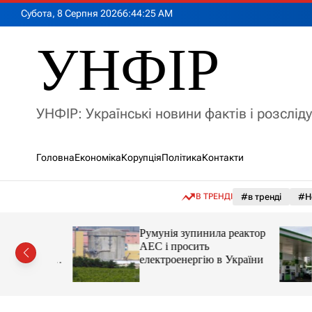
П
Субота, 8 Серпня 2026
6
:
44
:
27
AM
е
р
УНФІР
е
й
т
и
УНФІР: Українські новини фактів і розслід
д
о
в
Головна
Економіка
Корупція
Політика
Контакти
м
і
с
В ТРЕНДІ
#в тренді
#Н
т
у
лія
Румунія зупинила реактор
яснила
АЕС і просить
орту цін і
електроенергію в України