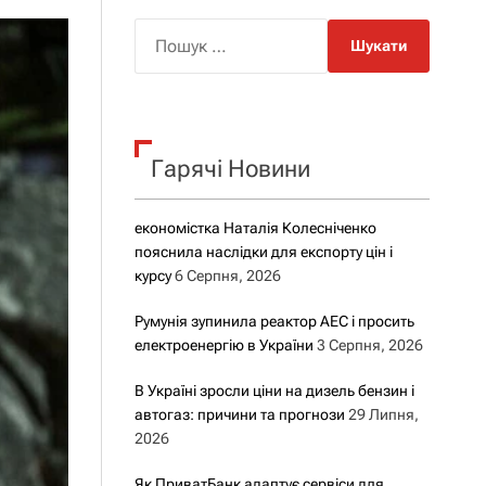
о
р
П
о
о
в
о
ш
г
у
о
р
к
е
Гарячі Новини
:
ж
и
м
у
економістка Наталія Колесніченко
пояснила наслідки для експорту цін і
курсу
6 Серпня, 2026
Румунія зупинила реактор АЕС і просить
електроенергію в України
3 Серпня, 2026
В Україні зросли ціни на дизель бензин і
автогаз: причини та прогнози
29 Липня,
2026
Як ПриватБанк адаптує сервіси для