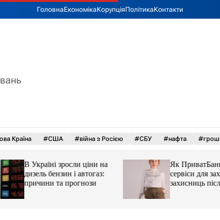
Головна
Економіка
Корупція
Політика
Контакти
увань
ова Країна
#США
#війна з Росією
#СБУ
#нафта
#грош
В Україні зросли ціни на
Як ПриватБанк а
дизель бензин і автогаз:
сервіси для захисн
причини та прогнози
захисниць після 