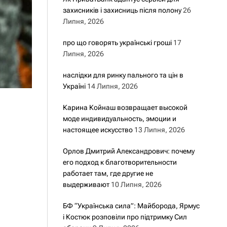
захисників і захисниць після полону
26
Липня, 2026
про що говорять українські гроші
17
Липня, 2026
наслідки для ринку пального та цін в
Україні
14 Липня, 2026
Карина Койнаш возвращает высокой
моде индивидуальность, эмоции и
настоящее искусство
13 Липня, 2026
Орлов Дмитрий Александрович: почему
его подход к благотворительности
работает там, где другие не
выдерживают
10 Липня, 2026
БФ “Українська сила”: Майборода, Ярмус
і Костюк розповіли про підтримку Сил