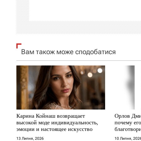
а
ц
і
я
Вам також може сподобатися
з
а
п
и
с
Карина Койнаш возвращает
Орлов Дми
і
высокой моде индивидуальность,
почему его
эмоции и настоящее искусство
благотвори
в
где други
13 Липня, 2026
10 Липня, 202