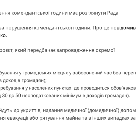
ення комендантської години має розглянути Рада
ь за порушення комендантської години. Про це
повідомив
нко
.
проєкт, який передбачає запровадження окремої
бування у громадських місцях у заборонений час без переп
в доходів громадян);
еребування у населених пунктах, де проводиться обов’язко
ід 30 до 50 неоподаткованих мінімумів доходів громадян).
йдуть до укриттів, надання медичної (домедичної) допо
я евакуації або рятування майна та в інших випадках з