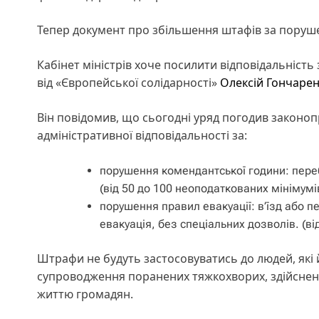
Тепер документ про збільшення штафів за поруш
Кабінет міністрів хоче посилити відповідальніст
від «Європейської солідарності»
Олексій Гончаре
Він повідомив, що сьогодні уряд погодив законо
адміністративної відповідальності за:
порушення комендантської години: пере
(від 50 до 100 неоподаткованих мінімумі
порушення правил евакуації: в’їзд або п
евакуація, без спеціальних дозволів. (в
Штрафи не будуть застосовуватись до людей, які 
супроводження поранених тяжкохворих, здійсненн
життю громадян.