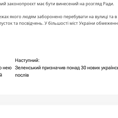
вий законопроєкт має бути винесений на розгляд Ради.
межах якого людям заборонено перебувати на вулиці та в
усток та посвідчень. У більшості міст України обмеженн
Наступний:
що нею
Зеленський призначив понад 30 нових українс
й
послів