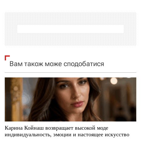
а
ц
і
я
Вам також може сподобатися
з
а
п
и
с
Карина Койнаш возвращает высокой моде
і
индивидуальность, эмоции и настоящее искусство