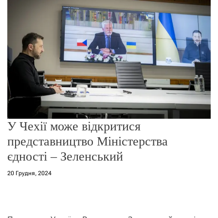
о
р
е
ж
и
м
у
У Чехії може відкритися
представництво Міністерства
єдності – Зеленський
20 Грудня, 2024