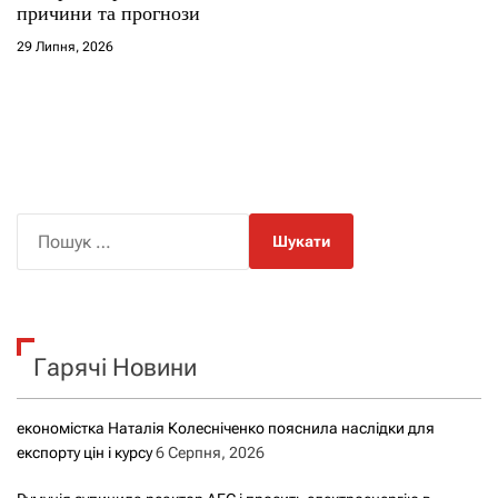
причини та прогнози
29 Липня, 2026
П
о
ш
у
к
Гарячі Новини
:
економістка Наталія Колесніченко пояснила наслідки для
експорту цін і курсу
6 Серпня, 2026