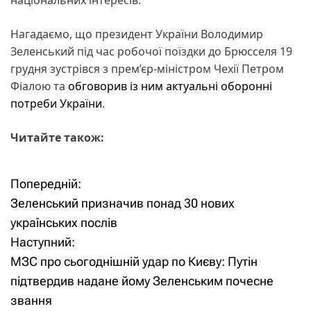
Нагадаємо, що президент України Володимир
Зеленський під час робочої поїздки до Брюсселя 19
грудня зустрівся з прем’єр-міністром Чехії Петром
Фіалою та
обговорив із ним актуальні оборонні
потреби України
.
Читайте також:
Попередній:
Н
Зеленський призначив понад 30 нових
а
українських послів
Наступний:
в
МЗС про сьогоднішній удар по Києву: Путін
і
підтвердив надане йому Зеленським почесне
звання
г