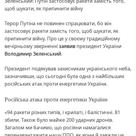
Зеленський: Путін застосовує ракети замість того,
щоб шукати, як припинити війну
Терор Путіна не повинен спрацювати, бо він
застосовує ракети замість того, щоб шукати, як
припинити війну. Про це у своєму традиційному
вечірньому зверненні
заявив
президент України
Володимир Зеленський
.
Президент подякував захисникам українського неба,
зазначивши, що сьогодні була одна з найбільших
російських атак проти енергетики України.
Російська атака проти енергетики України
«94 ракети різних типів, і крилаті, і балістичні. 81
збили. Також було майже 200 ударних дронів.
Загалом ми бачимо, що росіяни намагалися
перенавантажити нашу ППО, як вони й завжди це