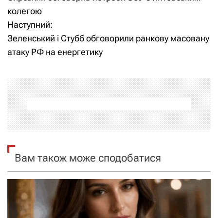
а
колегою
Наступний:
в
Зеленський і Стубб обговорили ранкову масовану
і
атаку РФ на енергетику
г
а
ц
і
я
Вам також може сподобатися
з
а
п