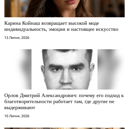
и
с
Карина Койнаш возвращает высокой моде
индивидуальность, эмоции и настоящее искусство
і
13 Липня, 2026
в
Орлов Дмитрий Александрович: почему его подход к
благотворительности работает там, где другие не
выдерживают
10 Липня, 2026