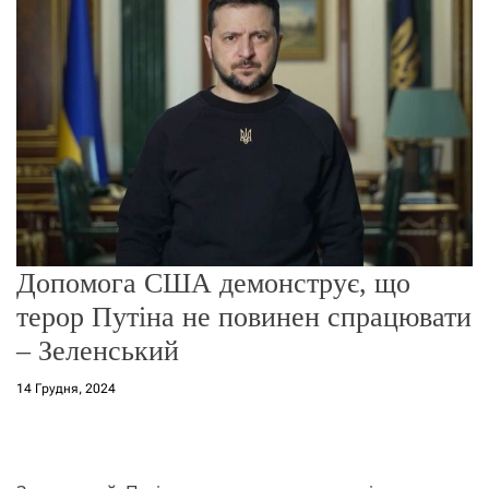
о
р
е
ж
и
м
у
Допомога США демонструє, що
терор Путіна не повинен спрацювати
– Зеленський
14 Грудня, 2024