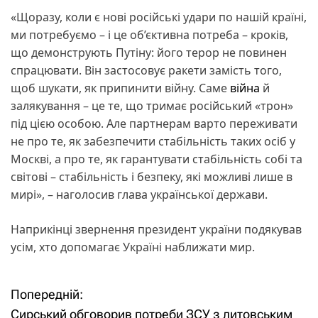
«Щоразу, коли є нові російські удари по нашій країні,
ми потребуємо – і це об’єктивна потреба – кроків,
що демонструють Путіну: його терор не повинен
спрацювати. Він застосовує ракети замість того,
щоб шукати, як припинити війну. Саме
війна
й
залякування – це те, що тримає російський «трон»
під цією особою. Але партнерам варто переживати
не про те, як забезпечити стабільність таких осіб у
Москві, а про те, як гарантувати стабільність собі та
світові – стабільність і безпеку, які можливі лише в
мирі», – наголосив глава української держави.
Наприкінці звернення президент україни подякував
усім, хто допомагає Україні наближати мир.
Попередній:
Н
Сирський обговорив потреби ЗСУ з литовським