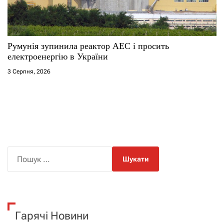
Румунія зупинила реактор АЕС і просить
електроенергію в України
3 Серпня, 2026
П
о
ш
у
к
Гарячі Новини
: