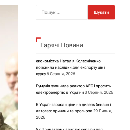
о
р
П
о
о
в
о
ш
г
у
о
р
к
е
Гарячі Новини
:
ж
и
м
у
економістка Наталія Колесніченко
пояснила наслідки для експорту цін і
курсу
6 Серпня, 2026
Румунія зупинила реактор АЕС і просить
електроенергію в України
3 Серпня, 2026
В Україні зросли ціни на дизель бензин і
автогаз: причини та прогнози
29 Липня,
2026
Як ПриватБанк адаптує сервіси для