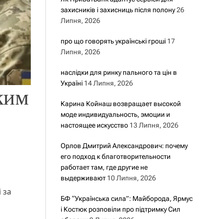
захисників і захисниць після полону
26
Липня, 2026
про що говорять українські гроші
17
Липня, 2026
наслідки для ринку пального та цін в
Україні
14 Липня, 2026
ким
Карина Койнаш возвращает высокой
моде индивидуальность, эмоции и
настоящее искусство
13 Липня, 2026
Орлов Дмитрий Александрович: почему
его подход к благотворительности
работает там, где другие не
выдерживают
10 Липня, 2026
 за
БФ “Українська сила”: Майборода, Ярмус
і Костюк розповіли про підтримку Сил