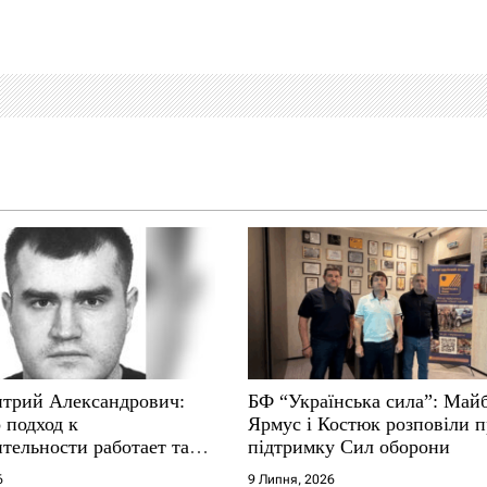
трий Александрович:
БФ “Українська сила”: Май
 подход к
Ярмус і Костюк розповіли 
тельности работает там,
підтримку Сил оборони
е не выдерживают
6
9 Липня, 2026