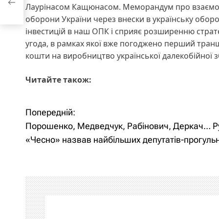
Лаурінасом Кащюнасом. Меморандум про взаємор
иків
оборони України через внески в українську обор
інвестицій в наш ОПК і сприяє розширенню страт
угода, в рамках якої вже погоджено перший транш
кошти на виробництво української далекобійної з
Читайте також:
Попередній:
Н
Порошенко, Медведчук, Рабінович, Деркач… Р
а
«Чесно» назвав найбільших депутатів-прогульн
в
і
г