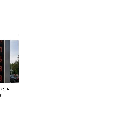
зель
а