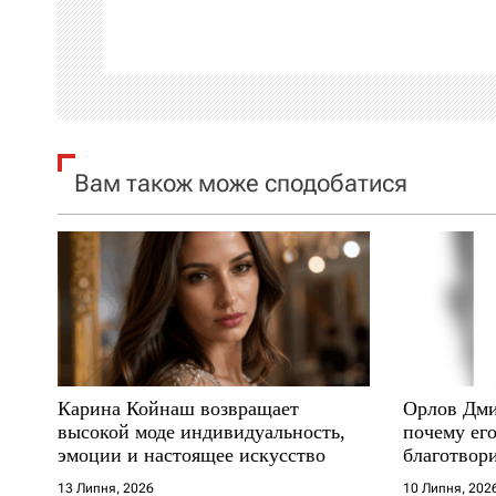
а
ц
і
я
Вам також може сподобатися
з
а
п
и
с
Карина Койнаш возвращает
Орлов Дми
і
высокой моде индивидуальность,
почему его
эмоции и настоящее искусство
благотвори
в
где други
13 Липня, 2026
10 Липня, 202