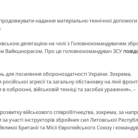
продовжувати надання матеріально-технічної допомоги
и
товською делегацією на чолі з Головнокомандувачем збр
сом Вайкшнорасом. Про це головнокомандувач ЗСУ
повід
нь для посилення обороноздатності України. Зокрема,
російської агресії та загальну обстановку на лінії фронт
 озброєнні, військовій техніці та засобах ураження», –
розвитку військового співробітництва, зокрема, за нап
за участі інструкторів збройних сил Литовської Республ
Великої Британії та Місії Європейського Союзу і команду