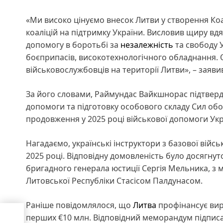
«Ми високо цінуємо внесок Литви у створення Коа
коаліцій на підтримку України. Висловив щиру вд
допомогу в боротьбі за
незалежність
та свободу 
боєприпасів, високотехнологічного обладнання. 
військовослужбовців на території Литви», – заяв
За його словами, Раймундас Вайкшнорас підтвер
допомоги та підготовку особового складу Сил об
продовження у 2025 році військової допомоги Укр
Нагадаємо, українські інструктори з базової війсь
2025 році. Відповідну домовленість було досягнуто
бригадного генерала юстиції Сергія Мельника, з 
Литовської Республіки Стасісом Палдунасом.
Раніше повідомлялося, що
Литва
профінансує вир
вич,
перших €10 млн. Відповідний меморандум підписа