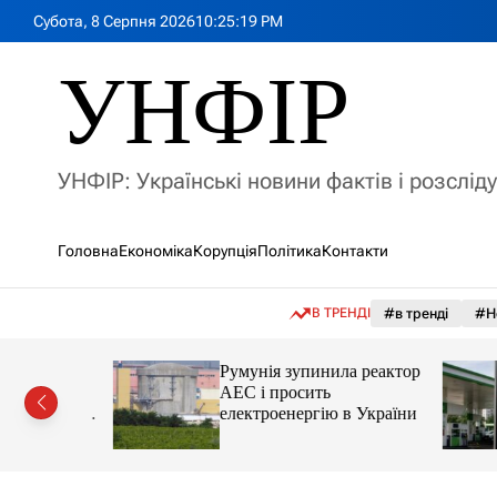
П
Субота, 8 Серпня 2026
10
:
25
:
21
PM
е
р
УНФІР
е
й
т
и
УНФІР: Українські новини фактів і розслід
д
о
в
Головна
Економіка
Корупція
Політика
Контакти
м
і
с
В ТРЕНДІ
#в тренді
#Н
т
у
лія
Румунія зупинила реактор
яснила
АЕС і просить
орту цін і
електроенергію в України