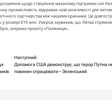
озуміння щодо створення механізму підтримки сил без
онну промисловість відкриває нові можливості для литов
егічного партнерства між нашими країнами. Це довгост
 у розмірі €10 млн. Умєров зауважив, що Литва спрямову
брої, зокрема проєкту «Паляниця».
Наступний:
ух
Допомога США демонструє, що терор Путіна н
иків
повинен спрацювати – Зеленський