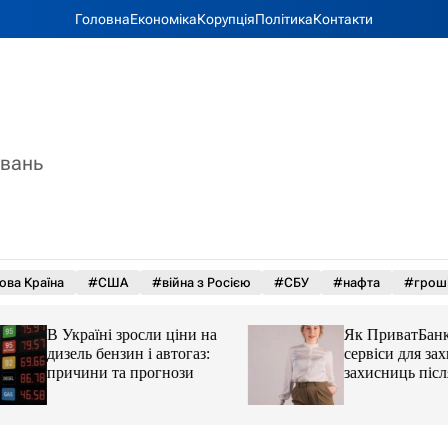
Головна
Економіка
Корупція
Політика
Контакти
увань
ова Країна
#США
#війна з Росією
#СБУ
#нафта
#грош
В Україні зросли ціни на
Як ПриватБанк а
дизель бензин і автогаз:
сервіси для захисн
причини та прогнози
захисниць після 