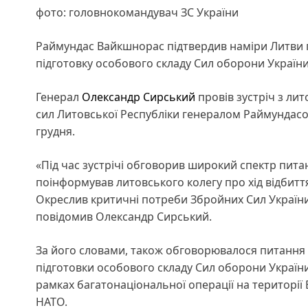
фото: головнокомандувач ЗС України
Раймундас Вайкшнорас підтвердив наміри Литви 
підготовку особового складу Сил оборони Україн
Генерал
Олександр Сирський
провів зустріч з ли
сил Литовської Республіки генералом Раймунда
грудня.
«Під час зустрічі обговорив широкий спектр пита
поінформував литовського колегу про хід відбиття 
Окреслив критичні потреби Збройних Сил України в
повідомив Олександр Сирський.
За його словами, також обговорювалося питання 
підготовки особового складу Сил оборони України 
рамках багатонаціональної операції на території 
НАТО.