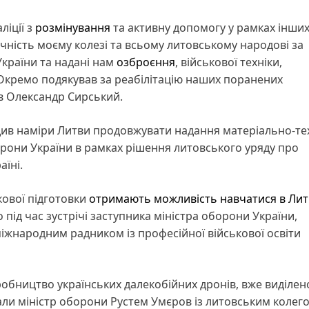
ліції з
розмінування
та активну допомогу у рамках інши
ячність моєму колезі та всьому литовському народові за
України та надані нам
озброєння
, військової техніки,
Окремо подякував за реабілітацію наших поранених
ив Олександр Сирський.
див наміри Литви продовжувати надання матеріально-те
орони України в рамках рішення литовського уряду про
аїні.
кової підготовки
отримають можливість навчатися в Лит
 під час зустрічі заступника міністра оборони України,
міжнародним радником із професійної військової освіти
обництво українських далекобійних дронів, вже виділен
ли міністр оборони Рустем Умєров із литовським колег