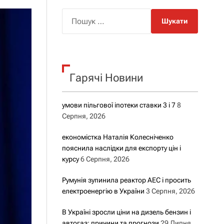
о
р
П
о
о
в
о
ш
г
у
о
р
к
е
Гарячі Новини
:
ж
и
м
у
умови пільгової іпотеки ставки 3 і 7
8
Серпня, 2026
економістка Наталія Колесніченко
пояснила наслідки для експорту цін і
курсу
6 Серпня, 2026
Румунія зупинила реактор АЕС і просить
електроенергію в України
3 Серпня, 2026
В Україні зросли ціни на дизель бензин і
автогаз: причини та прогнози
29 Липня,