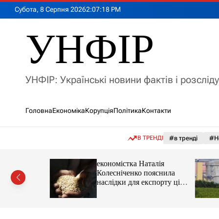
П
Субота, 8 Серпня 2026
2
:
07
:
20
PM
е
р
УНФІР
е
й
т
и
УНФІР: Українські новини фактів і розслід
д
о
в
Головна
Економіка
Корупція
Політика
Контакти
м
і
с
В ТРЕНДІ
#в тренді
#Н
т
у
іпотеки
економістка Наталія
Колесніченко пояснила
наслідки для експорту цін і
курсу