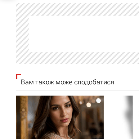
і
г
а
ц
і
я
Вам також може сподобатися
з
а
п
и
с