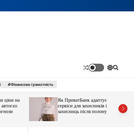
П
П
е
о
р
ш
і
#Фінансова грамотність
е
у
м
к
и
ціни на
Як ПриватБанк адаптує
к
а
тогаз:
сервіси для захисників і
ч
ози
захисниць після полону
к
о
л
ь