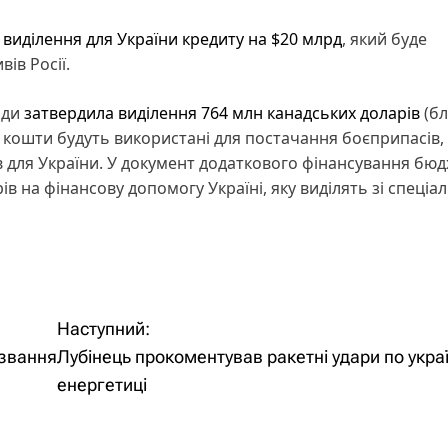
виділення для України кредиту на $20 млрд
, який буде
ів Росії.
ади
затвердила виділення 764 млн канадських доларів
(бл
і кошти будуть використані для постачання боєприпасів,
в для України. У документ додаткового фінансування бю
 на фінансову допомогу Україні, яку виділять зі спеціа
Наступний:
 звання
Лубінець прокоментував ракетні удари по укра
енергетиці