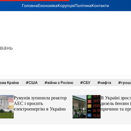
Головна
Економіка
Корупція
Політика
Контакти
увань
ова Країна
#США
#війна з Росією
#СБУ
#нафта
#грош
Румунія зупинила реактор
В Україні зросли 
АЕС і просить
дизель бензин і ав
електроенергію в України
причини та прогн