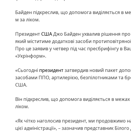
Байден підкреслив, що допомога виділяється в ме
м за ліком.
Президент
США
Джо Байден ухвалив рішення про в
який міститиме додаткові засоби протиповітряної
Про це заявив у четвер під час пресбрифінгу в В
«Укрінформ».
«Сьогодні
президент
затвердив новий пакет допом
засобами ППО, артилерією, безпілотниками та бро
США.
Він підкреслив, що допомога виділяється в межах
ліком.
«Як чітко наголосив президент, ми продовжимо на
цієї адміністрації», – зазначив представник Білого