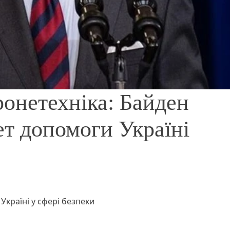
ронетехніка: Байден
ет допомоги Україні
країні у сфері безпеки