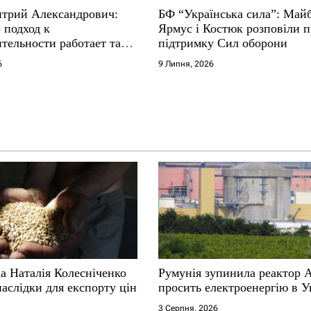
трий Александрович:
БФ “Українська сила”: Май
 подход к
Ярмус і Костюк розповіли 
тельности работает там,
підтримку Сил оборони
е не выдерживают
6
9 Липня, 2026
а Наталія Колесніченко
Румунія зупинила реактор 
аслідки для експорту цін
просить електроенергію в У
3 Серпня, 2026