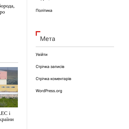
борода,
Політика
про
Мета
Увійти
Стрічка записів
Стрічка коментарів
WordPress.org
АЕС і
країни