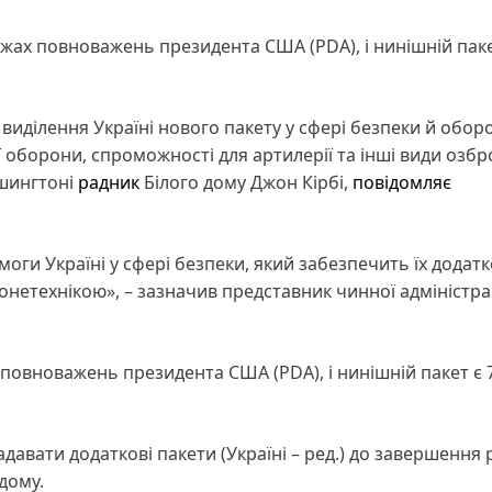
жах повноважень президента США (PDA), і нинішній паке
иділення Україні нового пакету у сфері безпеки й обор
 оборони, спроможності для артилерії та інші види озбр
ашингтоні
радник
Білого дому Джон Кірбі,
повідомляє
оги Україні у сфері безпеки, який забезпечить їх додат
нетехнікою», – зазначив представник чинної адміністра
 повноважень президента США (PDA), і нинішній пакет є 
давати додаткові пакети (Україні – ред.) до завершення
 дому.