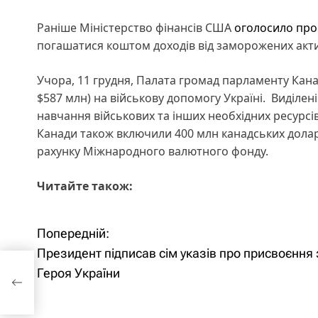
Раніше Міністерство фінансів США
оголосило про 
погашатися коштом доходів від заморожених актив
Учора, 11 грудня, Палата громад парламенту Кан
$587 млн) на військову допомогу Україні. Виділен
навчання військових та інших необхідних ресурсі
Канади також включили 400 млн канадських доларів
рахунку Міжнародного валютного фонду.
Читайте також:
Попередній:
Н
Президент підписав сім указів про присвоєння
а
про
Героя України
ни
в