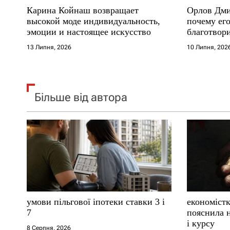
Карина Койнаш возвращает
Орлов Дми
і
высокой моде индивидуальность,
почему его
эмоции и настоящее искусство
благотвори
в
где други
13 Липня, 2026
10 Липня, 202
Більше від автора
умови пільгової іпотеки ставки 3 і
економістк
7
пояснила н
і курсу
8 Серпня, 2026