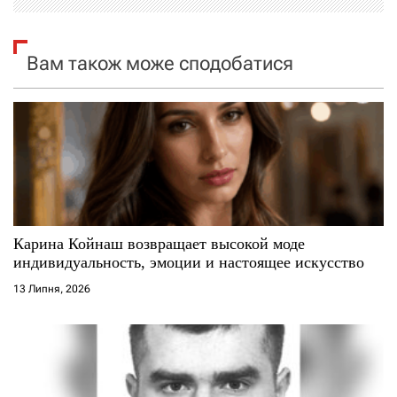
я
Вам також може сподобатися
з
а
п
и
с
Карина Койнаш возвращает высокой моде
і
индивидуальность, эмоции и настоящее искусство
13 Липня, 2026
в