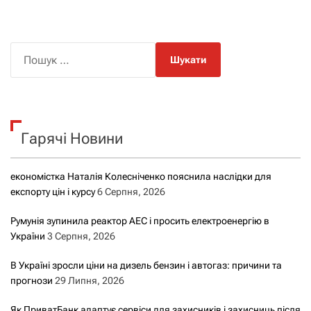
П
о
ш
у
к
Гарячі Новини
:
економістка Наталія Колесніченко пояснила наслідки для
експорту цін і курсу
6 Серпня, 2026
Румунія зупинила реактор АЕС і просить електроенергію в
України
3 Серпня, 2026
В Україні зросли ціни на дизель бензин і автогаз: причини та
прогнози
29 Липня, 2026
Як ПриватБанк адаптує сервіси для захисників і захисниць після