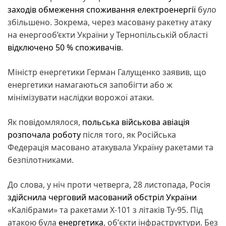
заходів обмеження споживання електроенергії
було
збільшено. Зокрема, через масовану ракетну атаку
на енергооб’єкти України у Тернопільській області
відключено 50 % споживачів
.
Міністр енергетики Герман Галущенко заявив, що
енергетики намагаються запобігти або ж
мінімізувати наслідки ворожої атаки.
Як повідомлялося,
польська військова авіація
розпочала роботу
після того, як Російська
Федерація масовано атакувала Україну ракетами та
безпілотниками.
До слова, у ніч проти четверга, 28 листопада, Росія
здійснила черговий масований обстріл України
«Калібрами» та ракетами Х-101 з літаків Ту-95. Під
атакою була
енергетика
, обʼєкти інфраструктури. Без