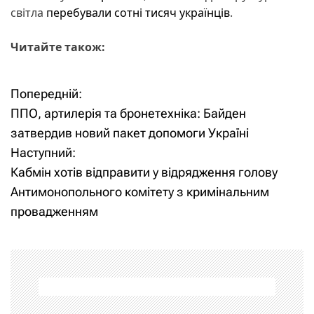
світла
перебували сотні тисяч українців
.
Читайте також:
Попередній:
Н
ППО, артилерія та бронетехніка: Байден
а
затвердив новий пакет допомоги Україні
Наступний:
в
Кабмін хотів відправити у відрядження голову
і
Антимонопольного комітету з кримінальним
провадженням
г
а
ц
і