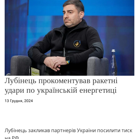
о
р
е
ж
и
м
у
Лубінець прокоментував ракетні
удари по українській енергетиці
13 Грудня, 2024
Лубінець закликав партнерів України посилити тиск
на РФ