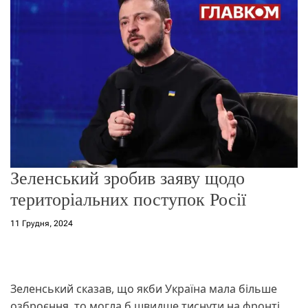
о
р
е
ж
и
м
у
Зеленський зробив заяву щодо
територіальних поступок Росії
11 Грудня, 2024
Зеленський сказав, що якби Україна мала більше
озброєння, то могла б швидше тиснути на фронті