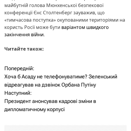
майбутній голова Мюнхенської безпекової
конференції Єнс Столтенберг зауважив, що
«тимчасова поступка» окупованими територіями на
користь Росії може бути
варіантом швидкого
закінчення війни
.
Читайте також:
Попередній:
Н
Хоча б Асаду не телефонуватиме? Зеленський
а
відреагував на дзвінок Орбана Путіну
Наступний:
в
Президент анонсував кадрові зміни в
і
дипломатичному корпусі
г