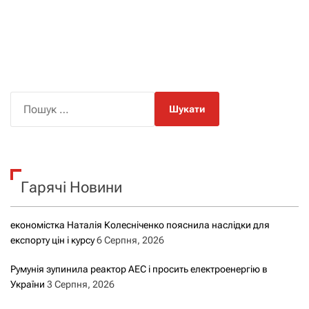
П
о
ш
у
к
Гарячі Новини
:
економістка Наталія Колесніченко пояснила наслідки для
експорту цін і курсу
6 Серпня, 2026
Румунія зупинила реактор АЕС і просить електроенергію в
України
3 Серпня, 2026