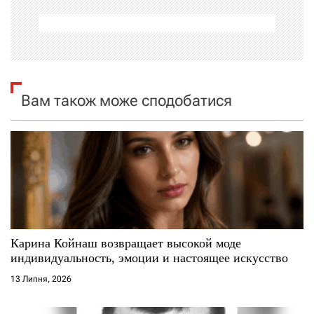
а
ц
і
я
Вам також може сподобатися
з
а
п
и
с
Карина Койнаш возвращает высокой моде
индивидуальность, эмоции и настоящее искусство
і
13 Липня, 2026
в