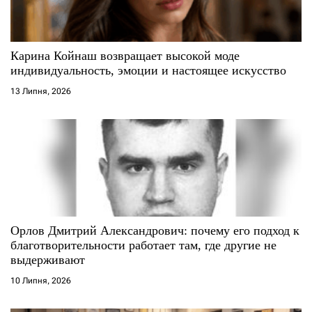
и
с
Карина Койнаш возвращает высокой моде
индивидуальность, эмоции и настоящее искусство
і
13 Липня, 2026
в
Орлов Дмитрий Александрович: почему его подход к
благотворительности работает там, где другие не
выдерживают
10 Липня, 2026