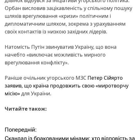
дзвінок відбувся за ініціативи угорського політика.
Орбан висловив зацікавленість у спільному пошуку
шляхів врегулювання «кризи» політичним і
дипломатичним шляхом, зокрема з урахуванням
своїх контактів із низкою західних лідерів.
Натомість Путін звинуватив Україну, що вона
начебто «виключає можливість мирного
врегулювання конфлікту».
Раніше очільник угорського МЗС
Петер Сійярто
заявив, що країна продовжить свою «миротворчу
місію»
для України.
Читайте також:
Попередній:
Н
Скандал із бракованими мінами: хто відповість за