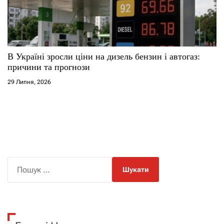
В Україні зросли ціни на дизель бензин і автогаз:
причини та прогнози
29 Липня, 2026
П
о
ш
у
к