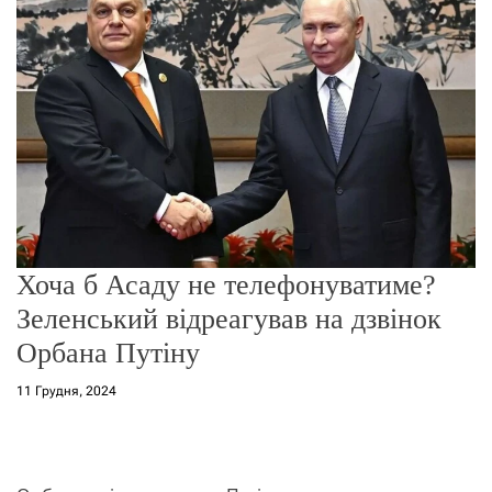
о
р
е
ж
и
м
у
Хоча б Асаду не телефонуватиме?
Зеленський відреагував на дзвінок
Орбана Путіну
11 Грудня, 2024