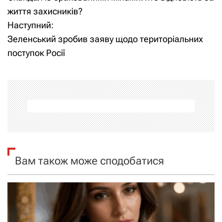
а
життя захисників?
Наступний:
в
Зеленський зробив заяву щодо територіальних
і
поступок Росії
г
а
ц
і
я
Вам також може сподобатися
з
а
п