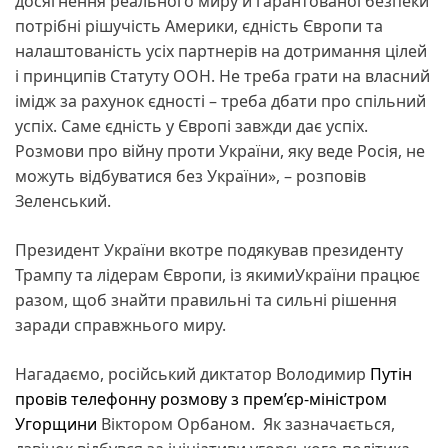
досягнення реального миру й гарантованої безпеки
потрібні рішучість Америки, єдність Європи та
налаштованість усіх партнерів на дотримання цілей
і принципів Статуту ООН. Не треба грати на власний
імідж за рахунок єдності – треба дбати про спільний
успіх. Саме єдність у Європі завжди дає успіх.
Розмови про війну проти України, яку веде Росія, не
можуть відбуватися без України», – розповів
Зеленський.
Президент України вкотре подякував президенту
Трампу та лідерам Європи, із якимиУкраїни працює
разом, щоб знайти правильні та сильні рішення
заради справжнього миру.
Нагадаємо, російський диктатор Володимир
Путін
провів телефонну розмову з прем’єр-міністром
Угорщини
Віктором Орбаном. Як зазначається,