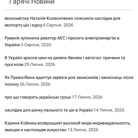
Гарячі Новини
:
економістка Наталія Колесніченко пояснила наслідки для
експорту цін і курсу
6 Серпня, 2026
Румунія зупинила реактор АЕС і просить електроенергію в
України
3 Серпня, 2026
В Україні зросли ціни на дизель бензин і автогаз: причини та
прогнози
29 Липня, 2026
Як ПриватБанк адаптує сервіси для захисників і захисниць після
полону
26 Липня, 2026
про що говорять українські гроші
17 Липня, 2026
наслідки для ринку пального та цін в Україні
14 Липня, 2026
Карина Койнаш возвращает высокой моде индивидуальность,
эмоции и настоящее искусство
13 Липня, 2026