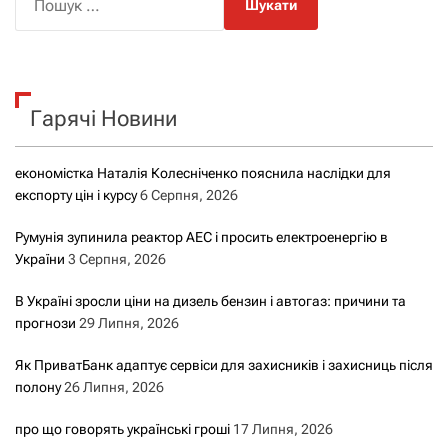
о
ш
у
к
Гарячі Новини
:
економістка Наталія Колесніченко пояснила наслідки для
експорту цін і курсу
6 Серпня, 2026
Румунія зупинила реактор АЕС і просить електроенергію в
України
3 Серпня, 2026
В Україні зросли ціни на дизель бензин і автогаз: причини та
прогнози
29 Липня, 2026
Як ПриватБанк адаптує сервіси для захисників і захисниць після
полону
26 Липня, 2026
про що говорять українські гроші
17 Липня, 2026