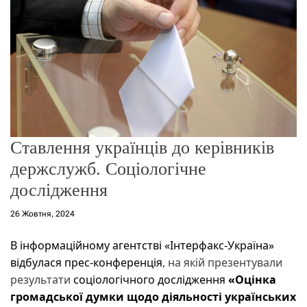
о
р
е
ж
и
м
у
Ставлення українців до керівників
держслужб. Соціологічне
дослідження
26 Жовтня, 2024
В інформаційному агентстві «Інтерфакс-Україна»
відбулася прес-конференція
, на якій презентували
результати
соціологічного дослідження
«Оцінка
громадської думки щодо діяльності українських