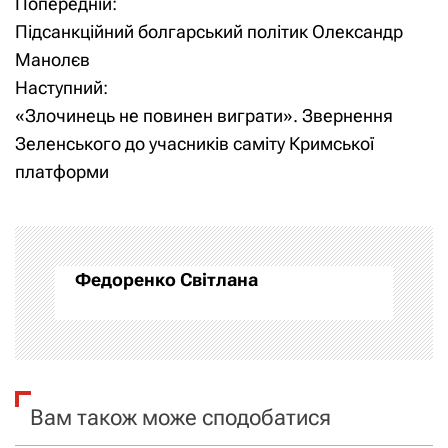
Попередній:
Н
Н
Підсанкційний болгарський політик Олександр
а
а
Манолєв
Наступний:
в
в
«Злочинець не повинен виграти». Звернення
и
і
Зеленського до учасників саміту Кримської
платформи
г
г
а
а
ц
ц
Федоренко Світлана
и
і
я
я
п
з
Вам також може сподобатися
о
а