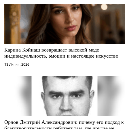
з
п
а
и
п
с
и
і
Карина Койнаш возвращает высокой моде
индивидуальность, эмоции и настоящее искусство
с
в
13 Липня, 2026
я
м
Орлов Дмитрий Александрович: почему его подход к
благотворительности работает там, где другие не