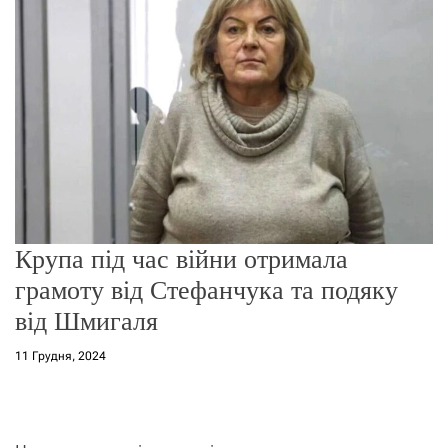
о
р
е
ж
и
м
у
Крупа під час війни отримала
грамоту від Стефанчука та подяку
від Шмигаля
11 Грудня, 2024