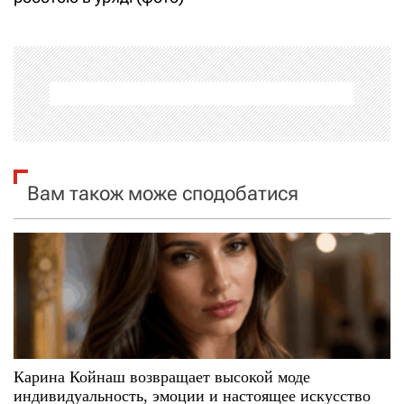
г
а
ц
і
я
Вам також може сподобатися
з
а
п
и
с
Карина Койнаш возвращает высокой моде
і
индивидуальность, эмоции и настоящее искусство