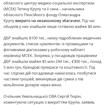
обласного центру медико-соціальної експертизи
(МСЕК) Тетяну Крупу та її сина – начальника
обласного Пенсійного фонду Олександра
Крупу
викрито на незаконному збагачені.
Під час
обшуків у них знайшли лише готівкою майже $6 млн.
ДБР знайшло $100 тис., низку підроблених медичних
документів, списки «ухилянтів» із прізвищами та
фіктивними діагнозами у робочому кабінеті
керівниці МСЕК. Зокрема, у посадовців працівники
ДБР знайшли майже $5 млн 244 тис., €300 тис., понад
5 млн грн, брендові прикраси та коштовності. Під
час слідчих дій посадовиця намагалась позбутися
частини грошей, викинувши дві сумки з пів
мільйоном доларів через вікно.
Очільник Хмельницької ОВА Сергій Тюрін,
коментуючи ситуацію з викриттям Крупи, заявив,