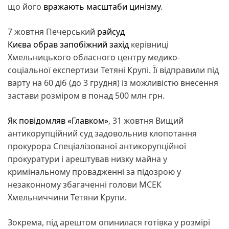
що його
вражають масштаби цинізму
.
7 жовтня Печерський
райсуд
Києва обрав запобіжний захід
керівниці
Хмельницького обласного центру медико-
соціальної експертизи Тетяні Крупі. Її відправили під
варту на 60 діб (до 3 грудня) із можливістю внесення
застави розміром в понад 500 млн грн.
Як повідомляв «Главком»
, 31 жовтня Вищий
антикорупційний суд задовольнив клопотання
прокурора Спеціалізованої антикорупційної
прокуратури і арештував низку майна у
кримінальному провадженні за підозрою у
незаконному збагаченні голови МСЕК
Хмельниччини Тетяни Крупи.
Зокрема, під арештом опинилася готівка у розмірі