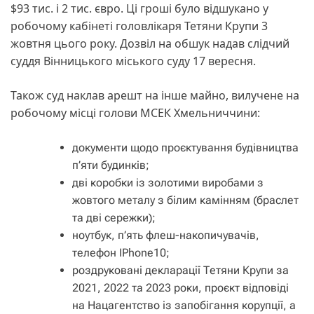
$93 тис. і 2 тис. євро. Ці гроші було відшукано у
робочому кабінеті головлікаря Тетяни Крупи 3
жовтня цього року. Дозвіл на обшук надав слідчий
суддя Вінницького міського суду 17 вересня.
Також суд наклав арешт на інше майно, вилучене на
робочому місці голови МСЕК Хмельниччини:
документи щодо проєктування будівництва
п’яти будинків;
дві коробки із золотими виробами з
жовтого металу з білим камінням (браслет
та дві сережки);
ноутбук, п’ять флеш-накопичувачів,
телефон IPhone10;
роздруковані декларації Тетяни Крупи за
2021, 2022 та 2023 роки, проєкт відповіді
на Нацагентство із запобігання корупції, а