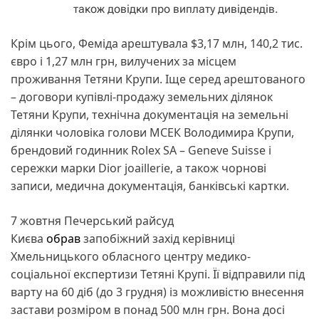
також довідки про виплату дивідендів.
Крім цього, Феміда арештувала $3,17 млн, 140,2 тис.
євро і 1,27 млн грн, вилучених за місцем
проживання Тетяни Крупи. Іще серед арештованого
– договори купівлі-продажу земельних ділянок
Тетяни Крупи, технічна документація на земельні
ділянки чоловіка голови МСЕК Володимира Крупи,
брендовий годинник Rolex SA – Geneve Suisse і
сережки марки Dior joaillerie, а також чорнові
записи, медична документація, банківські картки.
7 жовтня Печерський райсуд
Києва
обрав
запобіжний захід керівниці
Хмельницького обласного центру медико-
соціальної експертизи Тетяні Крупі. Її відправили під
варту на 60 діб (до 3 грудня) із можливістю внесення
застави розміром в понад 500 млн грн. Вона досі