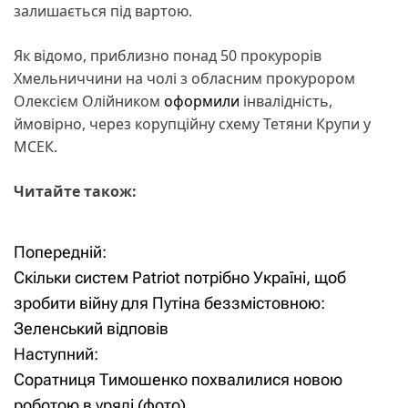
залишається під вартою.
Як відомо, приблизно понад 50 прокурорів
Хмельниччини на чолі з обласним прокурором
Олексієм Олійником
оформили
інвалідність,
ймовірно, через корупційну схему Тетяни Крупи у
МСЕК.
Читайте також:
Попередній:
Н
Скільки систем Patriot потрібно Україні, щоб
а
зробити війну для Путіна беззмістовною:
Зеленський відповів
в
Наступний:
і
Соратниця Тимошенко похвалилися новою
роботою в уряді (фото)