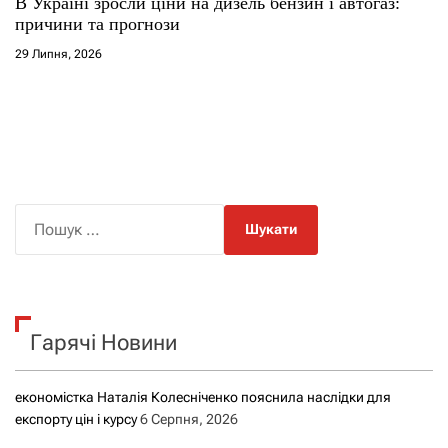
В Україні зросли ціни на дизель бензин і автогаз:
причини та прогнози
29 Липня, 2026
П
о
ш
у
к
Гарячі Новини
:
економістка Наталія Колесніченко пояснила наслідки для
експорту цін і курсу
6 Серпня, 2026