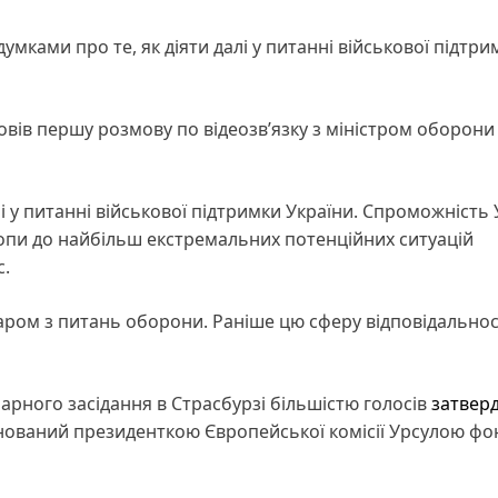
мками про те, як діяти далі у питанні військової підтри
вів першу розмову по відеозв’язку з міністром оборони
лі у питанні військової підтримки України. Спроможність
ропи до найбільш екстремальних потенційних ситуацій
с.
ром з питань оборони. Раніше цю сферу відповідальнос
арного засідання в Страсбурзі більшістю голосів
затвер
онований президенткою Європейської комісії Урсулою фо