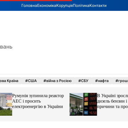
Головна
Економіка
Корупція
Політика
Контакти
увань
ова Країна
#США
#війна з Росією
#СБУ
#нафта
#грош
Румунія зупинила реактор
В Україні зросли 
АЕС і просить
дизель бензин і ав
електроенергію в України
причини та прогн