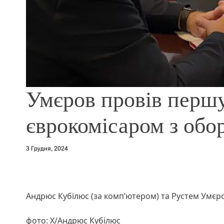
Умєров провів першу
єврокомісаром з обо
3 Грудня, 2024
Андрюс Кубілюс (за комп’ютером) та Рустем Умєр
фото: X/Андрюс Кубілюс