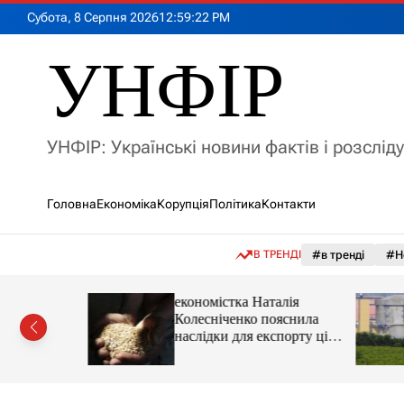
П
Субота, 8 Серпня 2026
12
:
59
:
24
PM
е
р
УНФІР
е
й
т
и
УНФІР: Українські новини фактів і розслід
д
о
в
Головна
Економіка
Корупція
Політика
Контакти
м
і
с
В ТРЕНДІ
#в тренді
#Н
т
у
іпотеки
економістка Наталія
Колесніченко пояснила
наслідки для експорту цін і
курсу