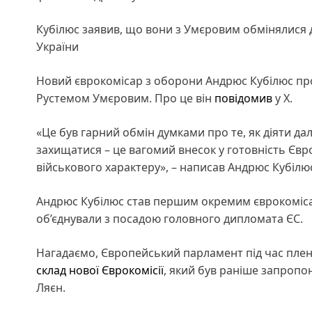
Кубілюс заявив, що вони з Умєровим обмінялися ду
України
Новий єврокомісар з оборони Андрюс Кубілюс про
Рустемом Умєровим. Про це він
повідомив
у X.
«Це був гарний обмін думками про те, як діяти да
захищатися – це вагомий внесок у готовність Єв
військового характеру», – написав Андрюс Кубілю
Андрюс Кубілюс став першим окремим єврокоміса
об’єднували з посадою головного дипломата ЄС.
Нагадаємо, Європейський парламент під час плен
склад нової Єврокомісії
, який був раніше запроп
Ляєн.