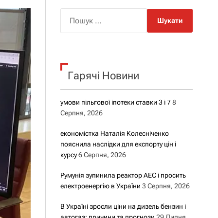
о
р
П
о
о
в
о
ш
г
у
о
р
к
е
Гарячі Новини
:
ж
и
м
у
умови пільгової іпотеки ставки 3 і 7
8
Серпня, 2026
економістка Наталія Колесніченко
пояснила наслідки для експорту цін і
курсу
6 Серпня, 2026
Румунія зупинила реактор АЕС і просить
електроенергію в України
3 Серпня, 2026
В Україні зросли ціни на дизель бензин і
автогаз: причини та прогнози
29 Липня,