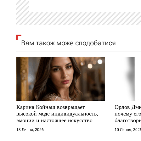
а
ц
і
я
Вам також може сподобатися
з
а
п
и
Карина Койнаш возвращает
Орлов Дми
с
высокой моде индивидуальность,
почему его
эмоции и настоящее искусство
благотвори
і
где други
13 Липня, 2026
10 Липня, 202
в