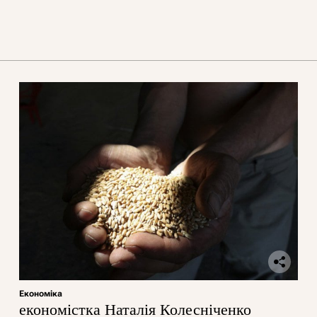
Економіка
економістка Наталія Колесніченко