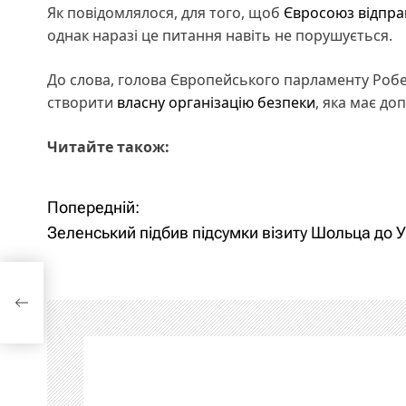
Як повідомлялося, для того, щоб
Євросоюз відправ
однак наразі це питання навіть не порушується.
До слова, голова Європейського парламенту Роб
створити
власну організацію безпеки
, яка має д
Читайте також:
Попередній:
Н
Зеленський підбив підсумки візиту Шольца до 
а
в
иту
і
г