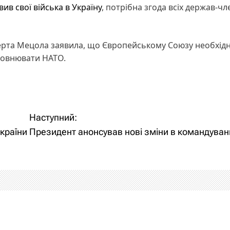
ив свої війська в Україну
, потрібна згода всіх держав-чле
ерта Мецола заявила, що Європейському Союзу необхід
оповнювати НАТО.
Наступний:
України
Президент анонсував нові зміни в командуван