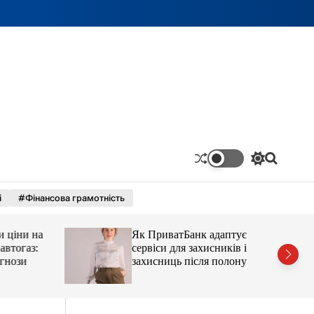
П
П
е
о
р
ш
і
#Фінансова грамотність
е
у
м
к
и
ціни на
Як ПриватБанк адаптує
к
а
тогаз:
сервіси для захисників і
ч
ози
захисниць після полону
к
о
л
ь