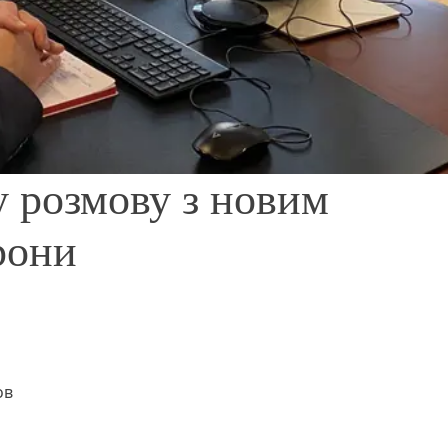
 розмову з новим
рони
ов