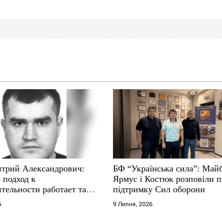
трий Александрович:
БФ “Українська сила”: Май
 подход к
Ярмус і Костюк розповіли 
тельности работает там,
підтримку Сил оборони
е не выдерживают
6
9 Липня, 2026