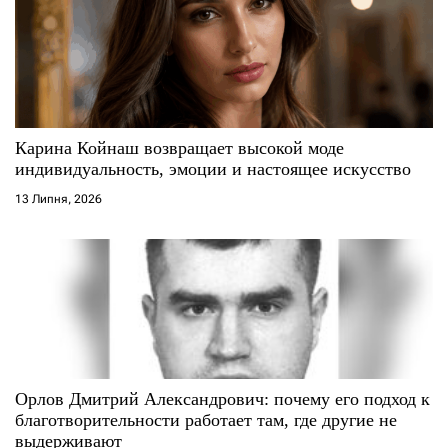
а
п
и
с
Карина Койнаш возвращает высокой моде
индивидуальность, эмоции и настоящее искусство
і
13 Липня, 2026
в
Орлов Дмитрий Александрович: почему его подход к
благотворительности работает там, где другие не
выдерживают