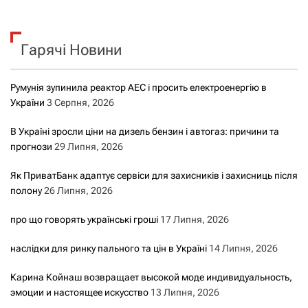
у
к
Гарячі Новини
:
Румунія зупинила реактор АЕС і просить електроенергію в
України
3 Серпня, 2026
В Україні зросли ціни на дизель бензин і автогаз: причини та
прогнози
29 Липня, 2026
Як ПриватБанк адаптує сервіси для захисників і захисниць після
полону
26 Липня, 2026
про що говорять українські гроші
17 Липня, 2026
наслідки для ринку пального та цін в Україні
14 Липня, 2026
Карина Койнаш возвращает высокой моде индивидуальность,
эмоции и настоящее искусство
13 Липня, 2026