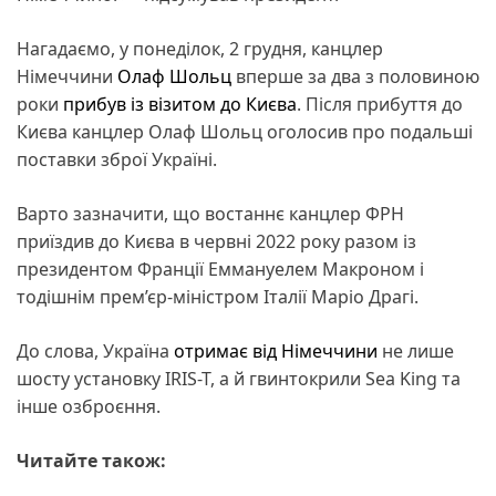
Нагадаємо, у понеділок, 2 грудня, канцлер
Німеччини
Олаф Шольц
вперше за два з половиною
роки
прибув із візитом до Києва
. Після прибуття до
Києва канцлер Олаф Шольц оголосив про подальші
поставки зброї Україні.
Варто зазначити, що востаннє канцлер ФРН
приїздив до Києва в червні 2022 року разом із
президентом Франції Еммануелем Макроном і
тодішнім прем’єр-міністром Італії Маріо Драгі.
До слова, Україна
отримає від Німеччини
не лише
шосту установку IRIS-T, а й гвинтокрили Sea King та
інше озброєння.
Читайте також: