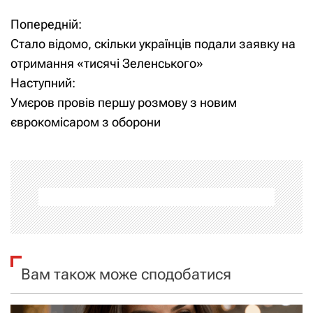
Попередній:
Н
Стало відомо, скільки українців подали заявку на
а
отримання «тисячі Зеленського»
Наступний:
в
Умєров провів першу розмову з новим
і
єврокомісаром з оборони
г
а
ц
і
я
Вам також може сподобатися
з