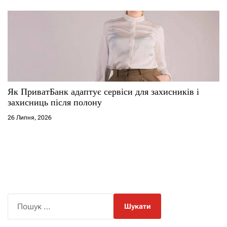
Як ПриватБанк адаптує сервіси для захисників і
захисниць після полону
26 Липня, 2026
П
о
ш