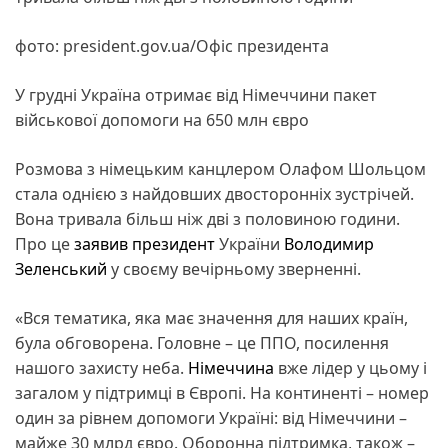
фото: president.gov.ua/Офіс президента
У грудні Україна отримає від Німеччини пакет
військової допомоги на 650 млн євро
Розмова з німецьким канцлером Олафом Шольцом
стала однією з найдовших двосторонніх зустрічей.
Вона тривала більш ніж дві з половиною години.
Про це
заявив
президент
України
Володимир
Зеленський
у своєму вечірньому зверненні.
«Вся тематика, яка має значення для наших країн,
була обговорена. Головне – це ППО, посилення
нашого захисту неба.
Німеччина
вже лідер у цьому і
загалом у підтримці в Європі. На континенті – номер
один за рівнем допомоги Україні: від Німеччини –
майже 30 млрд євро. Оборонна підтримка, також –