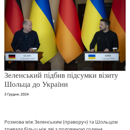
о
р
е
ж
и
м
у
Зеленський підбив підсумки візиту
Шольца до України
3 Грудня, 2024
Розмова між Зеленським (праворуч) та Шольцом
тривала більш ніж дві з половиною години