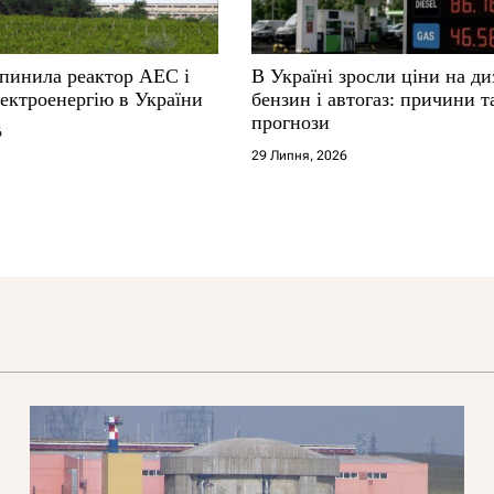
упинила реактор АЕС і
В Україні зросли ціни на ди
ектроенергію в України
бензин і автогаз: причини т
прогнози
6
29 Липня, 2026