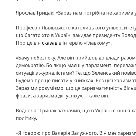
Ярослав Грицак: «Зараз нам потрібна не харизма у 
Професор Львівського католицького університету
що багато хто в Україні закидає президенту Волод
Про це він
сказав
в інтерв’ю «Главкому».
«Бачу небезпеку. Але він прийшов до влади разом 
демократію. Бо якщо маєш у парламенті переважаю
ситуації з журналістами? Те, що Зеленський повів
будемо про це писати у книжках. Без цієї харизма
Зараз ми розуміємо, що ця харизматичність більш
фрази, а харизма дії, успіху», – каже він.
Водночас Грицак зазначив, що в Україні є і інша 
політику.
«Я говорю про Валерія Залужного. Він має харизму