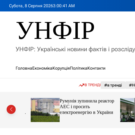
П
Субота, 8 Серпня 2026
3
:
00
:
43
AM
е
р
УНФІР
е
й
т
и
УНФІР: Українські новини фактів і розслід
д
о
в
Головна
Економіка
Корупція
Політика
Контакти
м
і
с
В ТРЕНДІ
#в тренді
#Н
т
у
лія
Румунія зупинила реактор
яснила
АЕС і просить
орту цін і
електроенергію в України