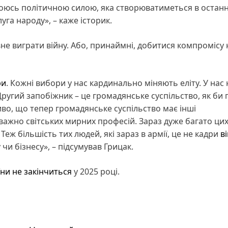
з якоюсь політичною силою, яка створюватиметься в останн
га народу», – каже історик.
не виграти війну. Або, принаймні, добитися компромісу 
ри
. Кожні вибори у нас кардинально міняють еліту. У нас 
Другий запобіжник – це громадянське суспільство, як би 
иво, що тепер громадянське суспільство має інші
важно світських мирних професій. Зараз дуже багато цих
я. Теж більшість тих людей, які зараз в армії, це не кадри
в
 чи бізнесу», – підсумував Грицак.
їни не закінчиться
у 2025 році.