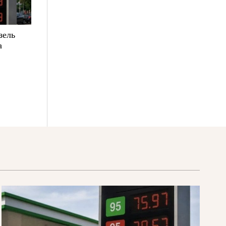
зель
а