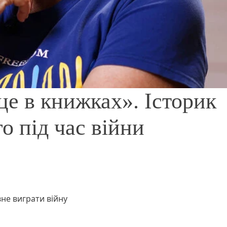
це в книжках». Історик
го під час війни
вне виграти війну