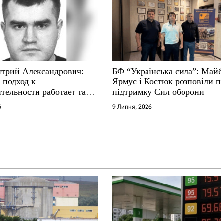
трий Александрович:
БФ “Українська сила”: Май
 подход к
Ярмус і Костюк розповіли 
тельности работает там,
підтримку Сил оборони
е не выдерживают
6
9 Липня, 2026