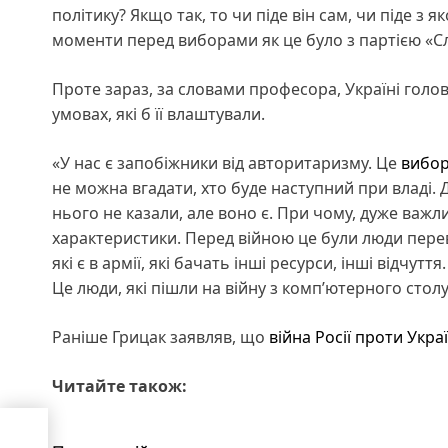
політику? Якщо так, то чи піде він сам, чи піде 
моменти перед виборами як це було з партією «Слу
Проте зараз, за словами професора, Україні голов
умовах, які б її влаштували.
«У нас є запобіжники від авторитаризму. Це
вибо
не можна вгадати, хто буде наступний при владі. 
нього не казали, але воно є. При чому, дуже важл
характеристики. Перед війною це були люди пере
які є в армії, які бачать інші ресурси, інші відчутт
Це люди, які пішли на війну з комп’ютерного столу
Раніше Грицак заявляв, що
війна Росії проти Укра
Читайте також:
тін