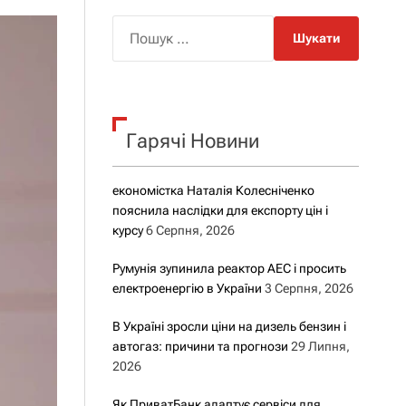
о
р
П
о
о
в
о
ш
г
у
о
р
к
е
Гарячі Новини
:
ж
и
м
у
економістка Наталія Колесніченко
пояснила наслідки для експорту цін і
курсу
6 Серпня, 2026
Румунія зупинила реактор АЕС і просить
електроенергію в України
3 Серпня, 2026
В Україні зросли ціни на дизель бензин і
автогаз: причини та прогнози
29 Липня,
2026
Як ПриватБанк адаптує сервіси для