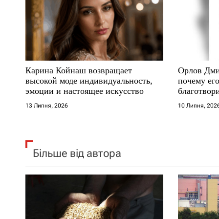
п
и
с
Карина Койнаш возвращает
Орлов Дми
і
высокой моде индивидуальность,
почему его
эмоции и настоящее искусство
благотвори
в
где други
13 Липня, 2026
10 Липня, 202
Більше від автора