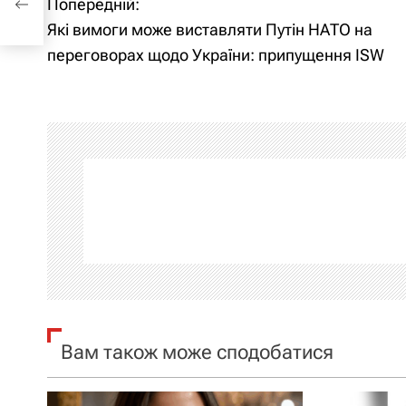
Попередній:
Н
Які вимоги може виставляти Путін НАТО на
а
переговорах щодо України: припущення ISW
в
і
г
а
ц
і
я
Вам також може сподобатися
з
а