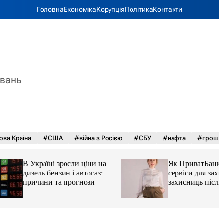
Головна
Економіка
Корупція
Політика
Контакти
увань
ова Країна
#США
#війна з Росією
#СБУ
#нафта
#грош
В Україні зросли ціни на
Як ПриватБанк а
дизель бензин і автогаз:
сервіси для захисн
причини та прогнози
захисниць після 