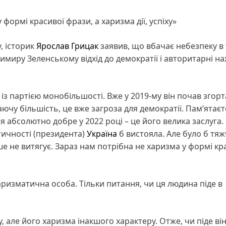
формі красивої фрази, а харизма дії, успіху»
, історик
Ярослав Грицак
заявив, що вбачає небезпеку в 
имиру Зеленському відхід до демократії і авторитарні на
із партією монобільшості. Вже у 2019-му він почав згор
чу більшість, це вже загроза для демократії. Пам’ятаєт
ся абсолютно добре у 2022 році – це його велика заслуга.
тичності (президента)
Україна
б вистояла. Але було б тяж
е не витягує. Зараз нам потрібна не харизма у формі кр
харизматична особа. Тільки питання, чи ця людина піде в
, але його харизма інакшого характеру. Отже, чи піде він