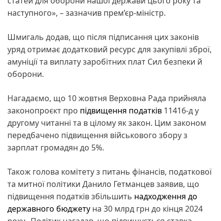
статей для оборони нашої держави цього року та
наступного», – зазначив прем’єр-міністр.
Шмигаль додав, що після підписання цих законів
уряд отримає додатковий ресурс для закупівлі зброї,
амуніції та виплату заробітних плат Сил безпеки й
оборони.
Нагадаємо, що 10 жовтня Верховна Рада прийняла
законопроєкт про
підвищення податків
11416-д у
другому читанні та в цілому як закон. Цим законом
передбачено підвищення військового збору з
зарплат громадян до 5%.
Також голова комітету з питань фінансів, податкової
та митної політики Данило Гетманцев заявив, що
підвищення податків збільшить
надходження до
державного бюджету
на 30 млрд грн до кінця 2024
року. Політик нагадав, що підвищується ставка