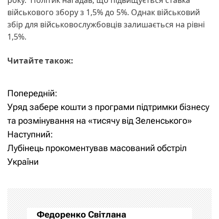
військового збору з 1,5% до 5%. Однак військовий
збір для військовослужбовців залишається на рівні
1,5%.
Читайте також:
Попередній:
Н
Уряд забере кошти з програми підтримки бізнесу
а
та розмінування на «тисячу від Зеленського»
Наступний:
в
Лубінець прокоментував масований обстріл
і
України
г
а
Федоренко Світлана