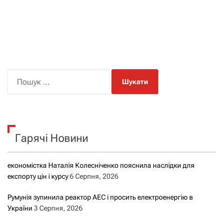
П
о
ш
у
к
Гарячі Новини
:
економістка Наталія Колесніченко пояснила наслідки для
експорту цін і курсу
6 Серпня, 2026
Румунія зупинила реактор АЕС і просить електроенергію в
України
3 Серпня, 2026