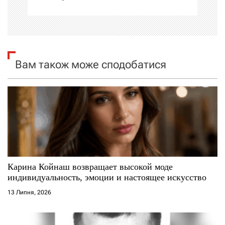
ц
і
я
Вам також може сподобатися
з
а
п
и
с
Карина Койнаш возвращает высокой моде
і
индивидуальность, эмоции и настоящее искусство
13 Липня, 2026
в