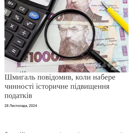
о
р
е
ж
и
м
у
Шмигаль повідомив, коли набере
чинності історичне підвищення
податків
28 Листопада, 2024