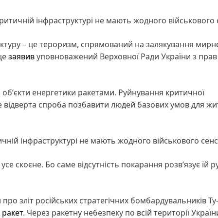
ритичній інфраструктурі не мають жодного військового 
уктуру – це тероризм, спрямований на залякування мирн
 це
заявив
уповноважений Верховної Ради України з прав
і обʼєкти енергетики ракетами. Руйнування критичної
це відверта спроба позбавити людей базових умов для жит
чній інфраструктурі не мають жодного військового сенс
 усе скоєне. Бо саме відсутність покарання розвʼязує їй р
и про зліт російських стратегічних бомбардувальників Ту
 ракет
. Через ракетну небезпеку по всій території Україн