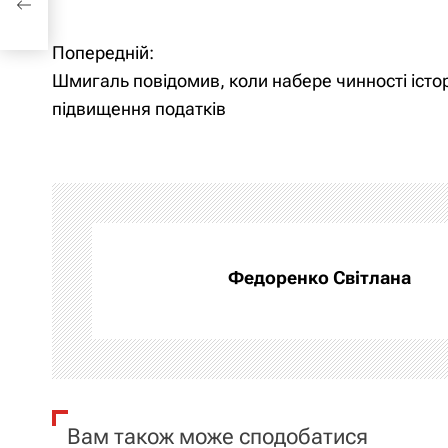
Попередній:
Н
Шмигаль повідомив, коли набере чинності істо
а
підвищення податків
в
і
г
а
Федоренко Світлана
ц
і
я
Вам також може сподобатися
з