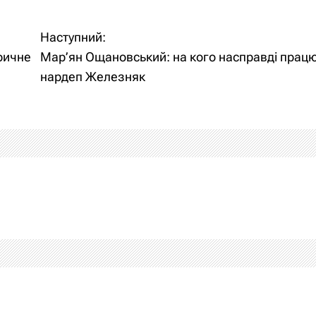
Наступний:
ричне
Мар’ян Ощановський: на кого насправді прац
нардеп Железняк