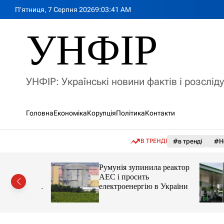
П
П’ятниця, 7 Серпня 2026
9
:
03
:
43
AM
е
р
УНФІР
е
й
т
и
УНФІР: Українські новини фактів і розслід
д
о
в
Головна
Економіка
Корупція
Політика
Контакти
м
і
с
В ТРЕНДІ
#в тренді
#Н
т
у
лія
Румунія зупинила реактор
яснила
АЕС і просить
орту цін і
електроенергію в України