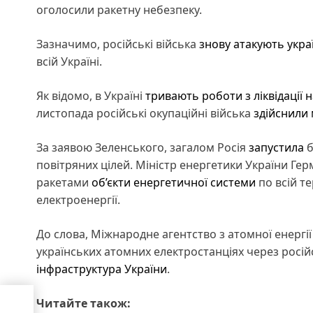
оголосили ракетну небезпеку.
Зазначимо, російські війська
знову атакують укра
всій Україні.
Як відомо, в Україні
тривають роботи з ліквідації н
листопада російські окупаційні війська
здійснили
За заявою Зеленського, загалом Росія
запустила
б
повітряних цілей. Міністр енергетики України Ге
ракетами
об’єкти енергетичної системи
по всій т
електроенергії.
До слова, Міжнародне агентство з атомної енергі
українських атомних електростанціях через російс
інфраструктура України
.
е
Читайте також: