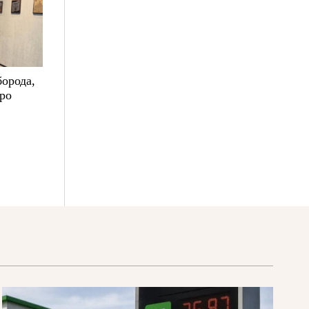
борода,
про