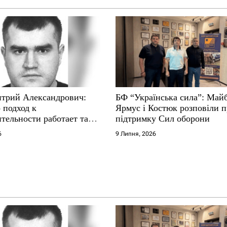
трий Александрович:
БФ “Українська сила”: Май
 подход к
Ярмус і Костюк розповіли 
тельности работает там,
підтримку Сил оборони
е не выдерживают
6
9 Липня, 2026