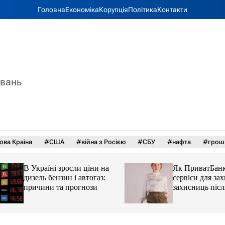
Головна
Економіка
Корупція
Політика
Контакти
увань
ова Країна
#США
#війна з Росією
#СБУ
#нафта
#грош
В Україні зросли ціни на
Як ПриватБанк а
дизель бензин і автогаз:
сервіси для захисн
причини та прогнози
захисниць після 