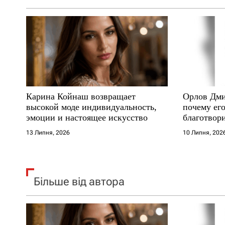
а
п
и
с
Карина Койнаш возвращает
Орлов Дми
і
высокой моде индивидуальность,
почему его
эмоции и настоящее искусство
благотвори
в
где други
13 Липня, 2026
10 Липня, 202
Більше від автора