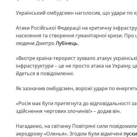
Український омбудсмен наголосив, що удари по к
Атаки Російської Федерації на критичну інфрастр
населення та створення гуманітарної кризи. Про
людини Дмитро
Лубінець
.
«Вкотре країна-терорист зухвало атакує українськ
інфраструктури – це не просто атака на Україну, 
йдеться в повідомленні.
Як зазначив омбудсмен, ворожі удари по енергети
«Росія має бути притягнута до відповідальності за
здійснення чергових злочинів!» – додав він.
Нагадаємо, на світанку Повітряні сили повідомил
аеродрому «Оленья». Згодом були відмічені
пуски