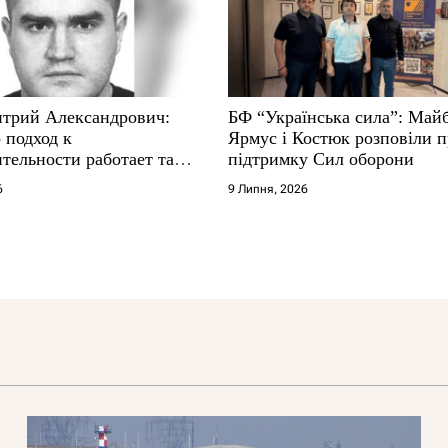
трий Александрович:
БФ “Українська сила”: Май
 подход к
Ярмус і Костюк розповіли 
тельности работает там,
підтримку Сил оборони
е не выдерживают
6
9 Липня, 2026