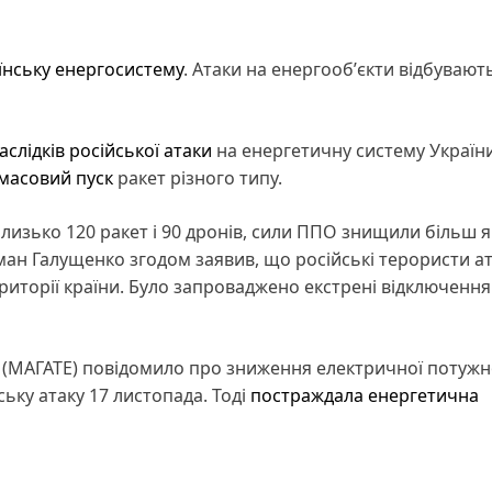
їнську енергосистему
. Атаки на енергообʼєкти відбувают
аслідків російської атаки
на енергетичну систему України
 масовий пуск
ракет різного типу.
лизько 120 ракет і 90 дронів, сили ППО знищили більш я
рман Галущенко згодом заявив, що російські терористи а
ериторії країни. Було запроваджено екстрені відключення
ї (МАГАТЕ) повідомило про зниження електричної потужн
ьку атаку 17 листопада. Тоді
постраждала енергетична