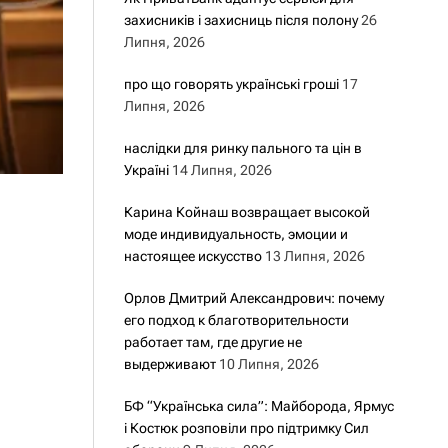
захисників і захисниць після полону
26
Липня, 2026
про що говорять українські гроші
17
Липня, 2026
наслідки для ринку пального та цін в
Україні
14 Липня, 2026
Карина Койнаш возвращает высокой
моде индивидуальность, эмоции и
настоящее искусство
13 Липня, 2026
Орлов Дмитрий Александрович: почему
его подход к благотворительности
работает там, где другие не
выдерживают
10 Липня, 2026
БФ “Українська сила”: Майборода, Ярмус
і Костюк розповіли про підтримку Сил