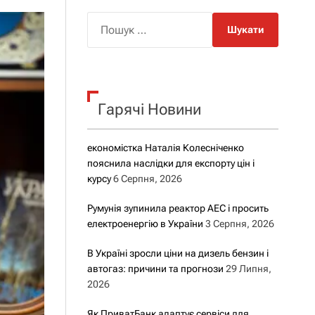
о
р
П
о
о
в
о
ш
г
у
о
р
к
е
Гарячі Новини
:
ж
и
м
у
економістка Наталія Колесніченко
пояснила наслідки для експорту цін і
курсу
6 Серпня, 2026
Румунія зупинила реактор АЕС і просить
електроенергію в України
3 Серпня, 2026
В Україні зросли ціни на дизель бензин і
автогаз: причини та прогнози
29 Липня,
2026
Як ПриватБанк адаптує сервіси для