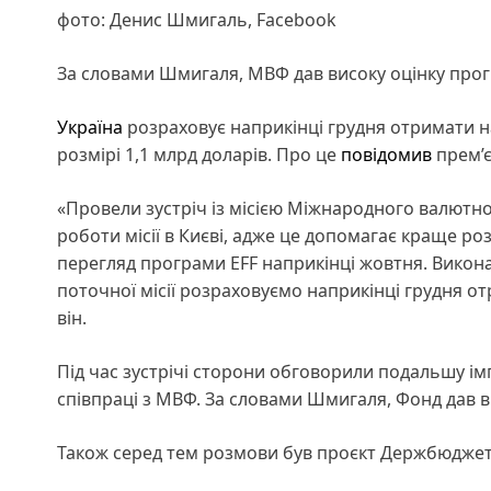
фото: Денис Шмигаль, Facebook
За словами Шмигаля, МВФ дав високу оцінку прог
Україна
розраховує наприкінці грудня отримати 
розмірі 1,1 млрд доларів. Про це
повідомив
прем’є
«Провели зустріч із місією Міжнародного валютн
роботи місії в Києві, адже це допомагає краще р
перегляд програми EFF наприкінці жовтня. Виконал
поточної місії розраховуємо наприкінці грудня от
він.
Під час зустрічі сторони обговорили подальшу
співпраці з МВФ. За словами Шмигаля, Фонд дав в
Також серед тем розмови був проєкт Держбюджету