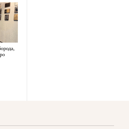
борода,
про