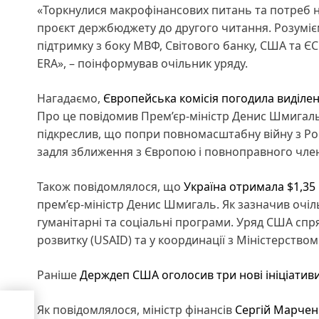
«Торкнулися макрофінансових питань та потреб н
проєкт держбюджету до другого читання. Розуміє
підтримку з боку МВФ, Світового банку, США та ЄС 
ERA», – поінформував очільник уряду.
Нагадаємо,
Європейська комісія погодила виділен
Про це повідомив Прем’єр-міністр Денис Шмигаль.
підкреслив, що попри повномасштабну війну з Р
задля зближення з Європою і повноправного член
Також повідомлялося, що
Україна отримала $1,35
прем’єр-міністр Денис Шмигаль. Як зазначив очіл
гуманітарні та соціальні програми. Уряд США сп
розвитку (USAID) та у координації з Міністерст
Раніше
Держдеп США оголосив три нові ініціатив
Як повідомлялося, міністр фінансів
Сергій Марчен