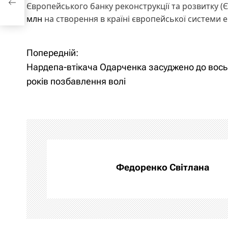
Європейського банку реконструкції та розвитку (
млн
на створення в країні європейської системи 
Попередній:
Н
Нардепа-втікача Одарченка засуджено до вос
а
років позбавлення волі
в
і
г
а
Федоренко Світлана
ц
і