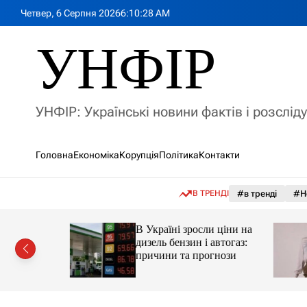
П
Четвер, 6 Серпня 2026
6
:
10
:
30
AM
е
р
УНФІР
е
й
т
и
УНФІР: Українські новини фактів і розслід
д
о
в
Головна
Економіка
Корупція
Політика
Контакти
м
і
с
В ТРЕНДІ
#в тренді
#Н
т
у
а реактор
В Україні зросли ціни на
дизель бензин і автогаз:
 України
причини та прогнози