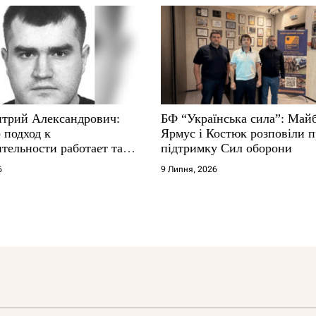
трий Александрович:
БФ “Українська сила”: Май
 подход к
Ярмус і Костюк розповіли 
тельности работает там,
підтримку Сил оборони
е не выдерживают
6
9 Липня, 2026