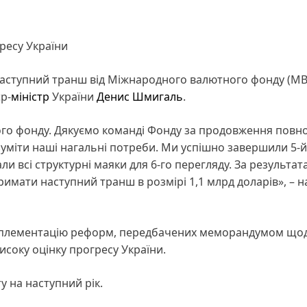
ресу України
наступний транш від Міжнародного валютного фонду (МВ
р-
міністр
України
Денис Шмигаль
.
ого фонду. Дякуємо команді Фонду за продовження повно
озуміти наші нагальні потреби. Ми успішно завершили 5-й
и всі структурні маяки для 6-го перегляду. За результа
римати наступний транш в розмірі 1,1 млрд доларів», – 
 імплементацію реформ, передбачених меморандумом що
исоку оцінку прогресу України.
 на наступний рік.