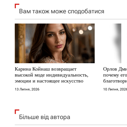
я
Вам також може сподобатися
з
а
п
и
с
Карина Койнаш возвращает
Орлов Дми
і
высокой моде индивидуальность,
почему его
эмоции и настоящее искусство
благотвори
в
где други
13 Липня, 2026
10 Липня, 202
Більше від автора