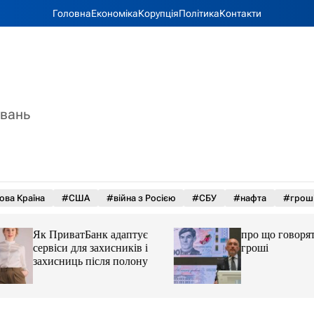
Головна
Економіка
Корупція
Політика
Контакти
увань
ова Країна
#США
#війна з Росією
#СБУ
#нафта
#грош
Як ПриватБанк адаптує
про що говорять у
сервіси для захисників і
гроші
захисниць після полону