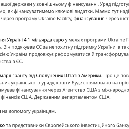
ашої держави у зовнішньому фінансуванні. Уряд підготу
мо, як фінансуватимемо ключові видатки. Маємо тут над
через програму Ukraine Facility,
фінансування
через інс
ня Україні 4,1 мільярда євро
у межах програми Ukraine Fac
 Він подякував ЄС за непохитну підтримку України, а та
осією Україна продовжує реформуватися й трансформува
ства в ЄС.
 млрд гранту від Сполучених Штатів Америки
. Про це по
ьник українського уряду, кошти буде спрямовано на пріо
рямував фінансування через Агентство США з міжнародн
вом фінансів США, Державним департаментом США.
и
на допомогу українцям.
ко
та представники Європейського інвестиційного банку 