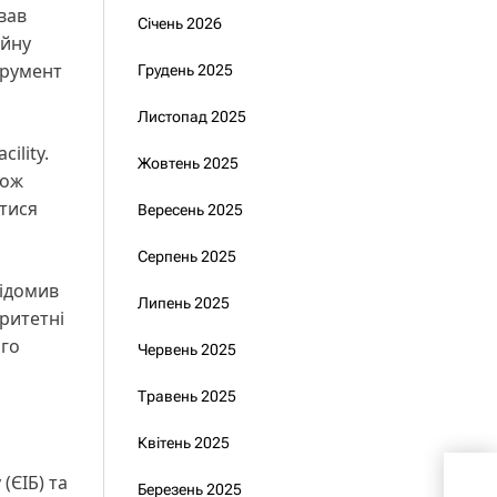
вав
Січень 2026
ійну
трумент
Грудень 2025
Листопад 2025
ility.
Жовтень 2025
кож
тися
Вересень 2025
Серпень 2025
відомив
Липень 2025
ритетні
ого
Червень 2025
Травень 2025
Квітень 2025
(ЄІБ) та
Євр
Березень 2025