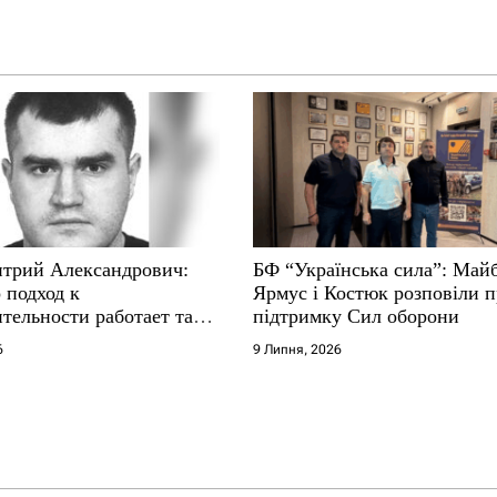
трий Александрович:
БФ “Українська сила”: Май
 подход к
Ярмус і Костюк розповіли 
тельности работает там,
підтримку Сил оборони
е не выдерживают
6
9 Липня, 2026