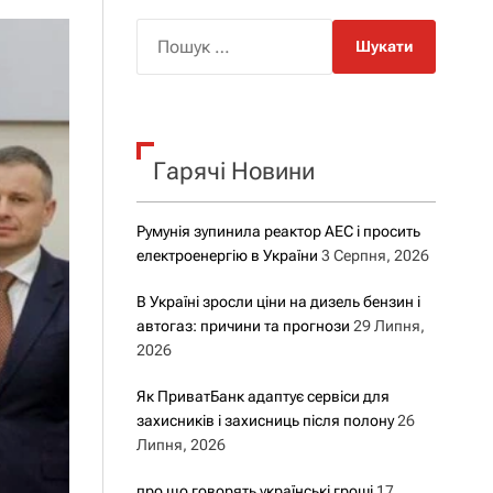
о
р
П
о
о
в
о
ш
г
у
о
р
к
е
Гарячі Новини
:
ж
и
м
у
Румунія зупинила реактор АЕС і просить
електроенергію в України
3 Серпня, 2026
В Україні зросли ціни на дизель бензин і
автогаз: причини та прогнози
29 Липня,
2026
Як ПриватБанк адаптує сервіси для
захисників і захисниць після полону
26
Липня, 2026
про що говорять українські гроші
17