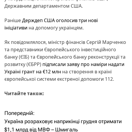
Державним департаментом США.
Раніше
Держдеп США оголосив три нові
ініціативи
на допомогу українцям.
Як повідомлялося, міністр фінансів Сергій Марченко
та представники Європейського інвестиційного
банку (ЄІБ) та Європейського банку реконструкції та
розвитку (ЄБРР)
підписали заяву про наміри надати
Україні грант на €12 млн
на створення в країні
європейської системи екстреної допомоги 112.
Читайте також:
Попередній:
Н
Україна розраховує наприкінці грудня отримати
а
$1,1 млрд від МВФ – Шмигаль