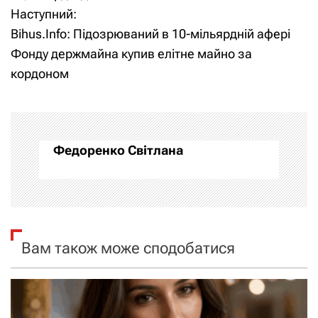
Наступний:
в
Bihus.Info: Підозрюваний в 10-мільярдній афері
і
Фонду держмайна купив елітне майно за
кордоном
г
а
ц
Федоренко Світлана
і
я
з
Вам також може сподобатися
а
п