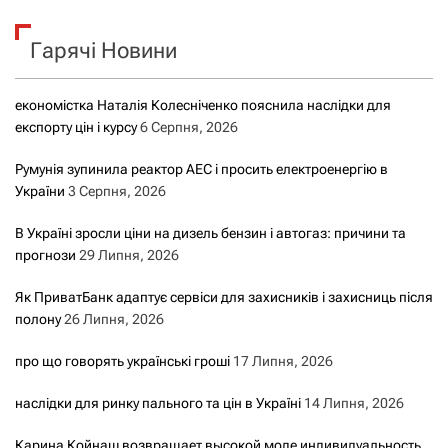
к
Гарячі Новини
:
економістка Наталія Колесніченко пояснила наслідки для
експорту цін і курсу
6 Серпня, 2026
Румунія зупинила реактор АЕС і просить електроенергію в
України
3 Серпня, 2026
В Україні зросли ціни на дизель бензин і автогаз: причини та
прогнози
29 Липня, 2026
Як ПриватБанк адаптує сервіси для захисників і захисниць після
полону
26 Липня, 2026
про що говорять українські гроші
17 Липня, 2026
наслідки для ринку пального та цін в Україні
14 Липня, 2026
Карина Койнаш возвращает высокой моде индивидуальность,