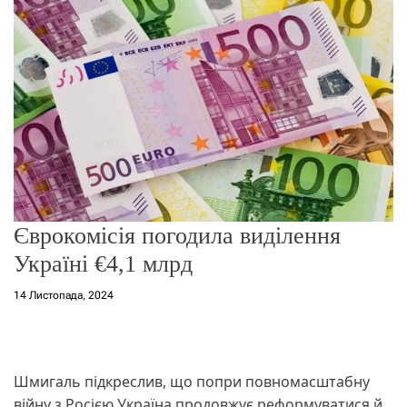
о
р
е
ж
и
м
у
Єврокомісія погодила виділення
Україні €4,1 млрд
14 Листопада, 2024
Шмигаль підкреслив, що попри повномасштабну
війну з Росією Україна продовжує реформуватися й