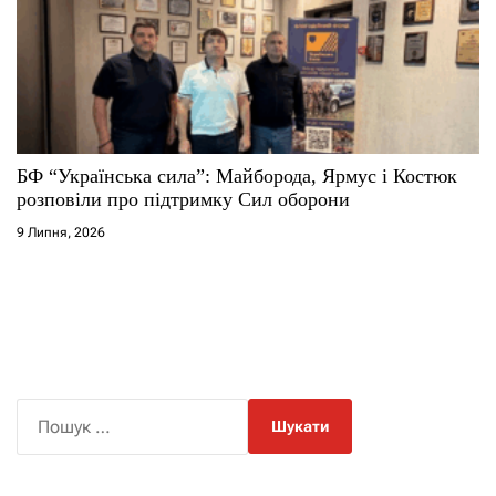
БФ “Українська сила”: Майборода, Ярмус і Костюк
розповіли про підтримку Сил оборони
9 Липня, 2026
П
о
ш
у