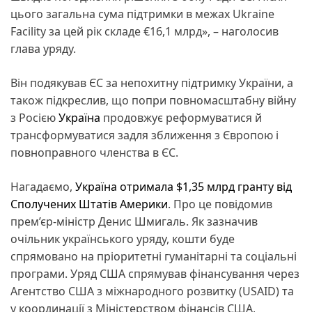
цього загальна сума підтримки в межах Ukraine
Facility за цей рік складе €16,1 млрд», – наголосив
глава уряду.
Він подякував ЄС за непохитну підтримку України, а
також підкреслив, що попри повномасштабну війну
з Росією
Україна
продовжує реформуватися й
трансформуватися задля зближення з Європою і
повноправного членства в ЄС.
Нагадаємо,
Україна отримала $1,35 млрд гранту від
Сполучених Штатів Америки
. Про це повідомив
прем’єр-міністр Денис Шмигаль. Як зазначив
очільник українського уряду, кошти буде
спрямовано на пріоритетні гуманітарні та соціальні
програми. Уряд США спрямував фінансування через
Агентство США з міжнародного розвитку (USAID) та
у координації з Міністерством фінансів США,