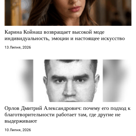
и
с
і
Карина Койнаш возвращает высокой моде
индивидуальность, эмоции и настоящее искусство
в
13 Липня, 2026
Орлов Дмитрий Александрович: почему его подход к
благотворительности работает там, где другие не
выдерживают
10 Липня, 2026