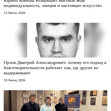
Карина Койнаш возвращает высокой моде
і
индивидуальность, эмоции и настоящее искусство
13 Липня, 2026
в
Орлов Дмитрий Александрович: почему его подход к
благотворительности работает там, где другие не
выдерживают
10 Липня, 2026