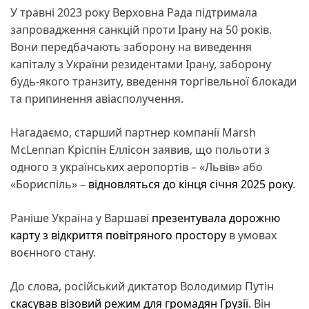
У травні 2023 року Верховна Рада підтримала
запровадження санкцій проти Ірану на 50 років.
Вони передбачають заборону на виведення
капіталу з України резидентами Ірану, заборону
будь-якого транзиту, введення торгівельної блокади
та припинення авіасполучення.
Нагадаємо, старший партнер компанії Marsh
McLennan Кріспін Еллісон заявив, що польоти з
одного з українських аеропортів – «Львів» або
«Бориспіль» –
відновляться до кінця січня 2025 року
.
Раніше Україна у Варшаві
презентувала дорожню
карту з відкриття повітряного простору
в умовах
воєнного стану.
До слова, російський диктатор Володимир Путін
скасував візовий режим для громадян Грузії
. Він