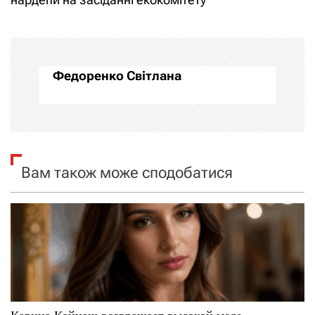
г
а
Федоренко Світлана
ц
і
я
Вам також може сподобатися
з
а
п
и
с