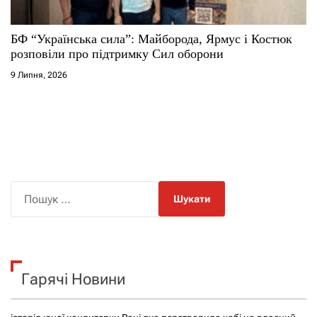
БФ “Українська сила”: Майборода, Ярмус і Костюк
розповіли про підтримку Сил оборони
9 Липня, 2026
П
о
ш
у
к
Гарячі Новини
: