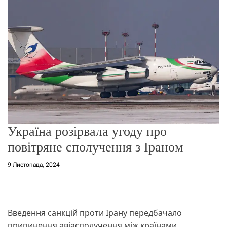
о
р
е
ж
и
м
у
Україна розірвала угоду про
повітряне сполучення з Іраном
9 Листопада, 2024
Введення санкцій проти Ірану передбачало
припинення авіасполучення між країнами