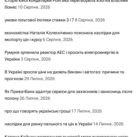
історія юної кондитерки Роні яка перетворила хобі на власний
бізнес
10 Серпня, 2026
умови пільгової іпотеки ставки 3 і 7
8 Серпня, 2026
економістка Наталія Колесніченко пояснила наслідки для
експорту цін і курсу
6 Серпня, 2026
Румунія зупинила реактор АЕС і просить електроенергію в
України
3 Серпня, 2026
В Україні зросли ціни на дизель бензин і автогаз: причини та
прогнози
29 Липня, 2026
Як ПриватБанк адаптує сервіси для захисників і захисниць після
полону
26 Липня, 2026
про що говорять українські гроші
17 Липня, 2026
наслідки для ринку пального та цін в Україні
14 Липня, 2026
Карина Койнаш возвращает высокой моде индивидуальность,