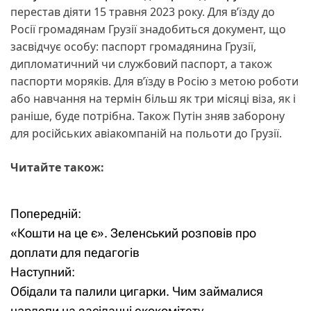
перестав діяти 15 травня 2023 року. Для в’їзду до
Росії громадянам Грузії знадобиться документ, що
засвідчує особу: паспорт громадянина Грузії,
дипломатичний чи службовий паспорт, а також
паспорти моряків. Для в’їзду в Росію з метою роботи
або навчання на термін більш як три місяці віза, як і
раніше, буде потрібна. Також Путін зняв заборону
для російських авіакомпаній на польоти до Грузії.
Читайте також:
Попередній:
Н
«Кошти на це є». Зеленський розповів про
а
доплати для педагогів
Наступний:
в
Обідали та палили цигарки. Чим займалися
і
нардепи на засіданні екокомітету