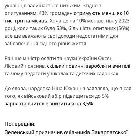
українців залишається низьким. Згідно з
опитуванням, 43% громадян
отримують менш як 10
тис. грн на місяць
. Хоча це на 10% менше, ніж у 2023
році, коли таких було 53%, більшість опитаних (56%)
все ще вважають свої доходи недостатніми для
забезпечення гідного рівня життя.
Раніше міністр освіти та науки України Оксен
Лісовий пояснив,
скільки повинні заробляти вчителі
та чому педагоги у школах та дитячих садочках.
До слова, нардепка Ніна Южаніна заявляла, що після
того, як військовий збір підвищиться до 5%
зарплата вчителів знизиться на 3,5%
.
Попередній:
Н
Зеленський призначив очільників Закарпатської