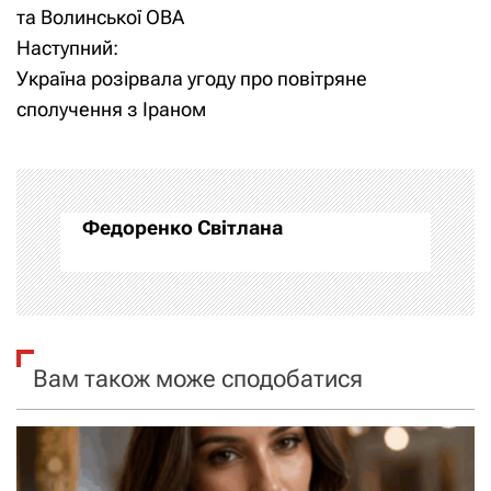
а
та Волинської ОВА
Наступний:
в
Україна розірвала угоду про повітряне
і
сполучення з Іраном
г
а
Федоренко Світлана
ц
і
я
Вам також може сподобатися
з
а
п