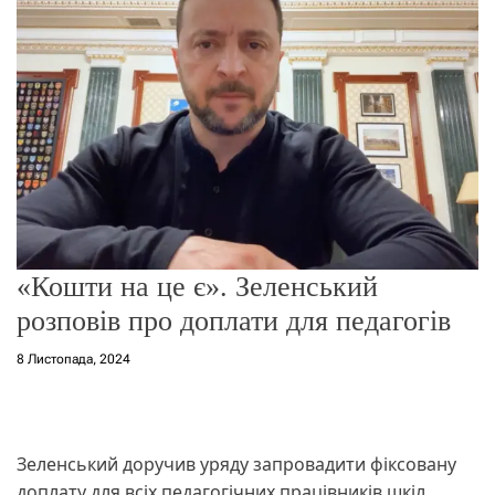
о
р
е
ж
и
м
у
«Кошти на це є». Зеленський
розповів про доплати для педагогів
8 Листопада, 2024
Зеленський доручив уряду запровадити фіксовану
доплату для всіх педагогічних працівників шкіл