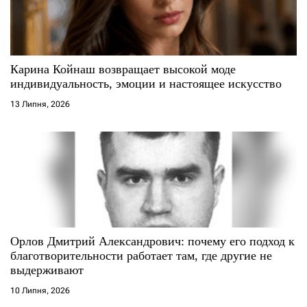
и
с
Карина Койнаш возвращает высокой моде
і
индивидуальность, эмоции и настоящее искусство
13 Липня, 2026
в
Орлов Дмитрий Александрович: почему его подход к
благотворительности работает там, где другие не
выдерживают
10 Липня, 2026