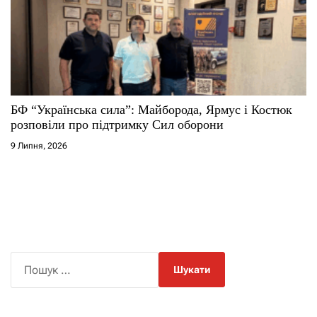
БФ “Українська сила”: Майборода, Ярмус і Костюк
розповіли про підтримку Сил оборони
9 Липня, 2026
П
о
ш
у