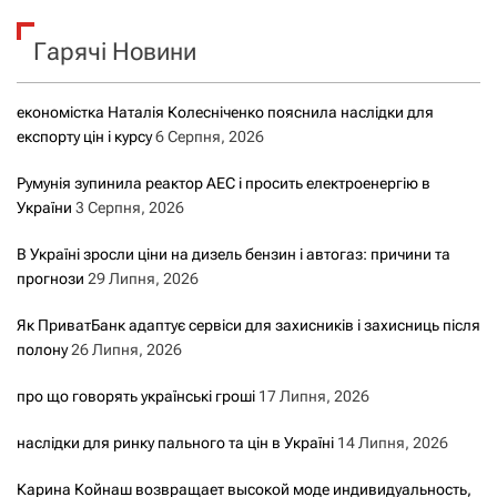
к
Гарячі Новини
:
економістка Наталія Колесніченко пояснила наслідки для
експорту цін і курсу
6 Серпня, 2026
Румунія зупинила реактор АЕС і просить електроенергію в
України
3 Серпня, 2026
В Україні зросли ціни на дизель бензин і автогаз: причини та
прогнози
29 Липня, 2026
Як ПриватБанк адаптує сервіси для захисників і захисниць після
полону
26 Липня, 2026
про що говорять українські гроші
17 Липня, 2026
наслідки для ринку пального та цін в Україні
14 Липня, 2026
Карина Койнаш возвращает высокой моде индивидуальность,