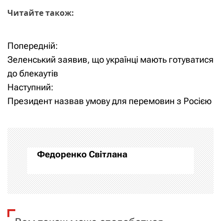
Читайте також:
Попередній:
Н
Зеленський заявив, що українці мають готуватися
а
до блекаутів
Наступний:
в
Президент назвав умову для перемовин з Росією
і
г
а
Федоренко Світлана
ц
і
я