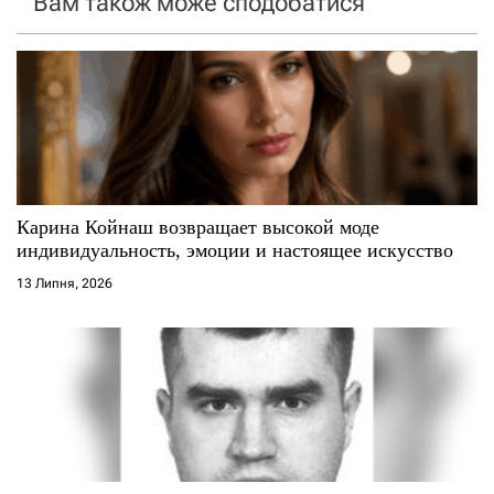
Вам також може сподобатися
з
а
п
и
с
Карина Койнаш возвращает высокой моде
индивидуальность, эмоции и настоящее искусство
і
13 Липня, 2026
в