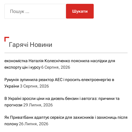
П
о
ш
у
к
Гарячі Новини
:
економістка Наталія Колесніченко пояснила наслідки для
експорту цін і курсу
6 Серпня, 2026
Румунія зупинила реактор АЕС і просить електроенергію в
України
3 Серпня, 2026
В Україні зросли ціни на дизель бензин і автогаз: причини та
прогнози
29 Липня, 2026
Як ПриватБанк адаптує сервіси для захисників і захисниць після
полону
26 Липня, 2026