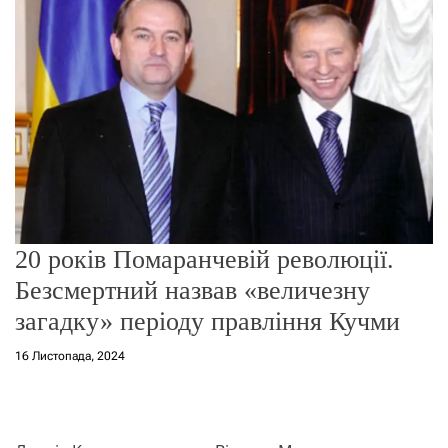
о
р
е
ж
и
м
у
20 років Помаранчевій революції.
Безсмертний назвав «величезну
загадку» періоду правління Кучми
16 Листопада, 2024