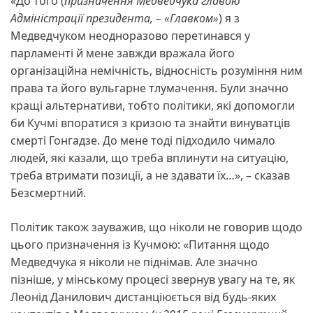
«До того (
призначення Медведчука главою
Адміністрації президента, – «Главком»
) я з
Медведчуком неодноразово перетинався у
парламенті й мене завжди вражала його
організаційна немічність, відносність розуміння ним
права та його вульгарне тлумачення. Були значно
кращі альтернативи, тобто політики, які допомогли
би Кучмі впоратися з кризою та знайти винуватців
смерті Гонгадзе. До мене тоді підходило чимало
людей, які казали, що треба вплинути на ситуацію,
треба втримати позиції, а не здавати їх…», – сказав
Безсмертний.
Політик також зауважив, що ніколи не говорив щодо
цього призначення із Кучмою: «Питання щодо
Медведчука я ніколи не піднімав. Але значно
пізніше, у мінському процесі звернув увагу на те, як
Леонід Данилович дистанціюється від будь-яких