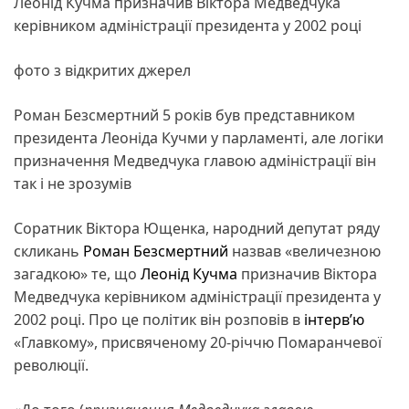
Леонід Кучма призначив Віктора Медведчука
керівником адміністрації президента у 2002 році
фото з відкритих джерел
Роман Безсмертний 5 років був представником
президента Леоніда Кучми у парламенті, але логіки
призначення Медведчука главою адміністрації він
так і не зрозумів
Соратник Віктора Ющенка, народний депутат ряду
скликань
Роман Безсмертний
назвав «величезною
загадкою» те, що
Леонід Кучма
призначив Віктора
Медведчука керівником адміністрації президента у
2002 році. Про це політик він розповів в
інтерв’ю
«Главкому», присвяченому 20-річчю Помаранчевої
революції.