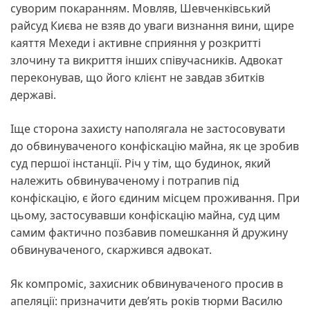
суворим покаранням. Мовляв, Шевченківський
райсуд Києва не взяв до уваги визнання вини, щире
каяття Мехеди і активне сприяння у розкритті
злочину та викриття інших співучасників. Адвокат
переконував, що його клієнт не завдав збитків
державі.
Іще сторона захисту наполягала не застосовувати
до обвинуваченого конфіскацію майна, як це зробив
суд першої інстанції. Річ у тім, що будинок, який
належить обвинуваченому і потрапив під
конфіскацію, є його єдиним місцем проживання. При
цьому, застосувавши конфіскацію майна, суд цим
самим фактично позбавив помешкання й дружину
обвинуваченого, скаржився адвокат.
Як компроміс, захисник обвинуваченого просив в
апеляції: призначити дев’ять років тюрми Василю