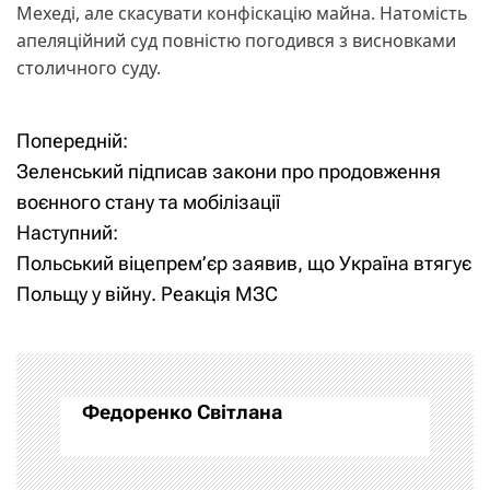
Мехеді, але скасувати конфіскацію майна. Натомість
апеляційний суд повністю погодився з висновками
столичного суду.
Попередній:
Н
Зеленський підписав закони про продовження
а
воєнного стану та мобілізації
Наступний:
в
Польський віцепрем’єр заявив, що Україна втягує
і
Польщу у війну. Реакція МЗС
г
а
Федоренко Світлана
ц
і