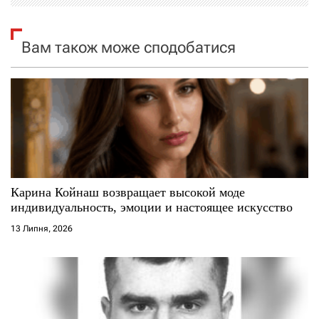
я
Вам також може сподобатися
з
а
п
и
с
Карина Койнаш возвращает высокой моде
і
индивидуальность, эмоции и настоящее искусство
13 Липня, 2026
в