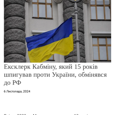
о
р
е
ж
и
м
у
Ексклерк Кабміну, який 15 років
шпигував проти України, обмінявся
до РФ
6 Листопада, 2024