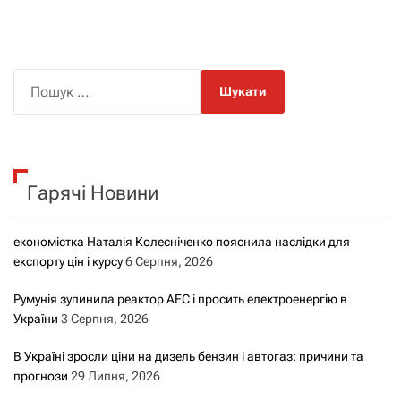
П
о
ш
у
к
Гарячі Новини
:
економістка Наталія Колесніченко пояснила наслідки для
експорту цін і курсу
6 Серпня, 2026
Румунія зупинила реактор АЕС і просить електроенергію в
України
3 Серпня, 2026
В Україні зросли ціни на дизель бензин і автогаз: причини та
прогнози
29 Липня, 2026