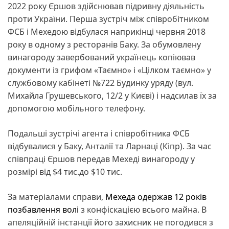
2022 року Єршов здійснював підривну діяльність
проти України. Перша зустріч між співробітником
ФСБ і Мехедою відбулася наприкінці червня 2018
року в одному з ресторанів Баку. За обумовлену
винагороду завербований українець копіював
документи із грифом «Таємно» і «Цілком таємно» у
службовому кабінеті №722 Будинку уряду (вул.
Михайла Грушевського, 12/2 у Києві) і надсилав їх за
допомогою мобільного телефону.
Подальші зустрічі агента і співробітника ФСБ
відбувалися у Баку, Анталії та Ларнаці (Кіпр). За час
співпраці Єршов передав Мехеді винагороду у
розмірі від $4 тис.до $10 тис.
За матеріалами справи,
Мехеда одержав 12 років
позбавлення волі
з конфіскацією всього майна. В
апеляційній інстанції його захисник не погодився з