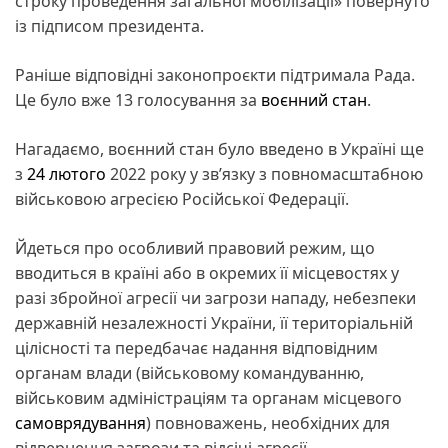
строку проведення загальної мобілізації» повернуто
із підписом президента.
Раніше відповідні законопроєкти підтримала Рада.
Це було вже 13 голосування за
воєнний стан
.
Нагадаємо, воєнний стан було введено в Україні ще
з
24 лютого
2022 року у зв’язку з повномасштабною
військовою агресією Російської Федерації.
Йдеться про особливий правовий режим, що
вводиться в країні або в окремих її місцевостях у
разі збройної агресії чи загрози нападу, небезпеки
державній незалежності України, її територіальній
цілісності та передбачає надання відповідним
органам влади (військовому командуванню,
військовим адміністраціям та органам місцевого
самоврядування
) повноважень, необхідних для
відвернення загрози та відсічі агресії.