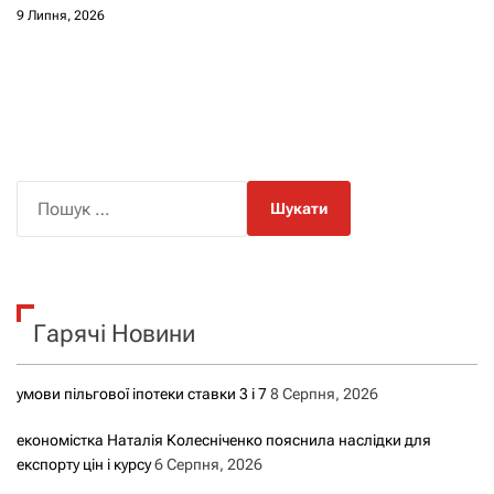
9 Липня, 2026
П
о
ш
у
к
Гарячі Новини
:
умови пільгової іпотеки ставки 3 і 7
8 Серпня, 2026
економістка Наталія Колесніченко пояснила наслідки для
експорту цін і курсу
6 Серпня, 2026