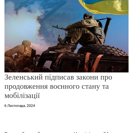
о
р
е
ж
и
м
у
Зеленський підписав закони про
продовження воєнного стану та
мобілізації
6 Листопада, 2024