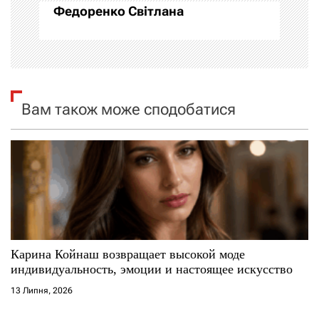
Федоренко Світлана
ц
і
я
Вам також може сподобатися
з
а
п
и
с
Карина Койнаш возвращает высокой моде
і
индивидуальность, эмоции и настоящее искусство
13 Липня, 2026
в