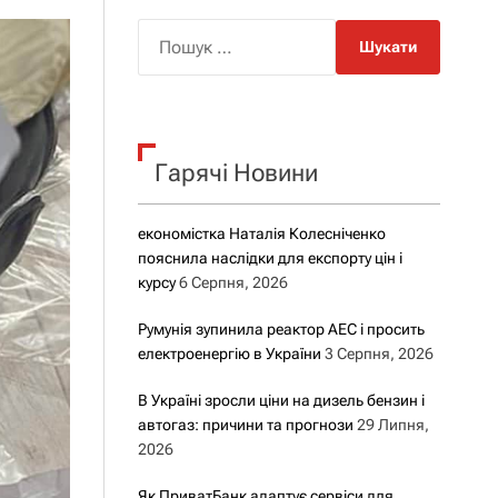
о
р
П
о
о
в
о
ш
г
у
о
р
к
е
Гарячі Новини
:
ж
и
м
у
економістка Наталія Колесніченко
пояснила наслідки для експорту цін і
курсу
6 Серпня, 2026
Румунія зупинила реактор АЕС і просить
електроенергію в України
3 Серпня, 2026
В Україні зросли ціни на дизель бензин і
автогаз: причини та прогнози
29 Липня,
2026
Як ПриватБанк адаптує сервіси для