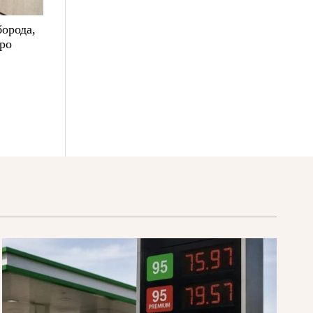
борода,
про