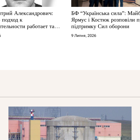
трий Александрович:
БФ “Українська сила”: Май
 подход к
Ярмус і Костюк розповіли 
тельности работает там,
підтримку Сил оборони
е не выдерживают
6
9 Липня, 2026