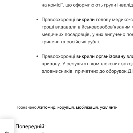
на комісії, що оформлюють групи інвалід
Правоохоронці
викрили
голову медико-со
гроші видавали військовозобов’язаним ч
медичних посадовців, у них вилучено по
гривень та російські рублі.
Правоохоронці
викрили організовану зл
призову. У результаті комплексних заход
зловмисників, причетних до оборудок.Ді
Позначено
Житомир
,
корупція
,
мобілізація
,
ухилянти
Попередній:
Н
ки