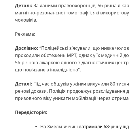
Деталі:
За даними правоохоронців, 56-річна лікар
магнітно-резонансної томографії, які використову
чоловіків.
Реклама:
Дослівно:
“Поліцейські з’ясували, що низка чолов
проходили обстежень МРТ, однак у їх медичній док
56-річною лікаркою одного з діагностичних центрі
що пов’язане з інвалідністю”.
Деталі:
Під час обшуків у жінки вилучили 80 тисяч 
речові докази. Поліція продовжує розслідування д
призовного віку уникати мобілізації через отрим
Передісторія:
На Хмельниччині
затримали 53-річну п