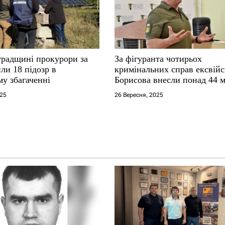
градщині прокурори за
За фігуранта чотирьох
ли 18 підозр в
кримінальних справ ексвій
у збагаченні
Борисова внесли понад 44 
застави
025
26 Вересня, 2025