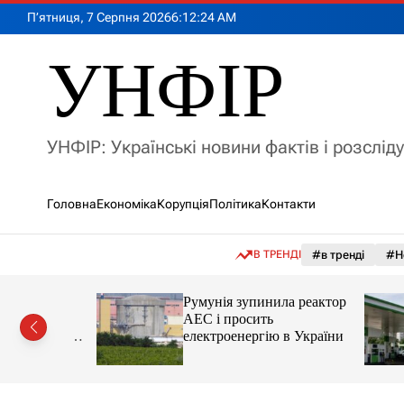
П
П’ятниця, 7 Серпня 2026
6
:
12
:
25
AM
е
р
УНФІР
е
й
т
и
УНФІР: Українські новини фактів і розслід
д
о
в
Головна
Економіка
Корупція
Політика
Контакти
м
і
с
В ТРЕНДІ
#в тренді
#Н
т
у
лія
Румунія зупинила реактор
яснила
АЕС і просить
орту цін і
електроенергію в України