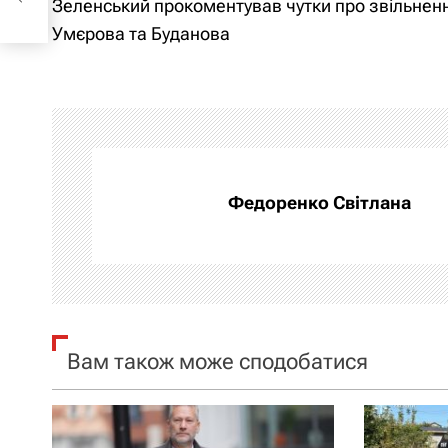
нова
Зеленський прокоментував чутки про звільнен
а
Умєрова та Буданова
в
і
г
а
Федоренко Світлана
ц
і
я
Вам також може сподобатися
з
а