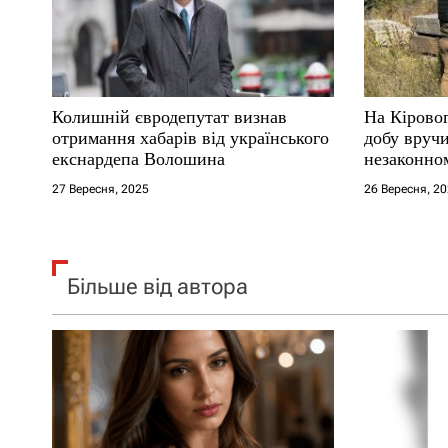
п
и
с
Колишній євродепутат визнав
На Кірово
і
отримання хабарів від українського
добу вручи
екснардепа Волошина
незаконном
в
27 Вересня, 2025
26 Вересня, 2
Більше від автора