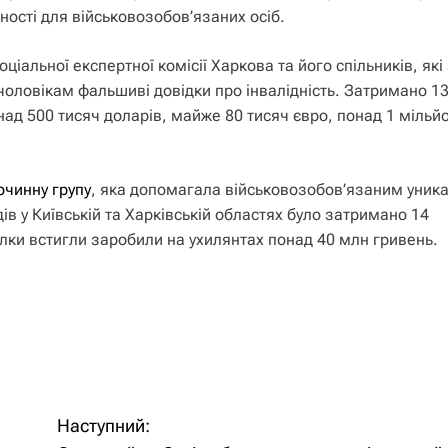
ності для військовозобов’язаних осіб.
ціальної експертної комісії Харкова та його спільників, які
оловікам фальшиві довідки про інвалідність. Затримано 1
над 500 тисяч доларів, майже 80 тисяч євро, понад 1 мільй
очинну групу
, яка допомагала військовозобов’язаним уник
ів у Київській та Харківській областях було затримано 14
лки встигли заробили на ухилянтах понад 40 млн гривень.
Наступний: