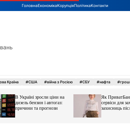
Головна
Економіка
Корупція
Політика
Контакти
увань
ова Країна
#США
#війна з Росією
#СБУ
#нафта
#грош
В Україні зросли ціни на
Як ПриватБанк а
дизель бензин і автогаз:
сервіси для захисн
причини та прогнози
захисниць після 