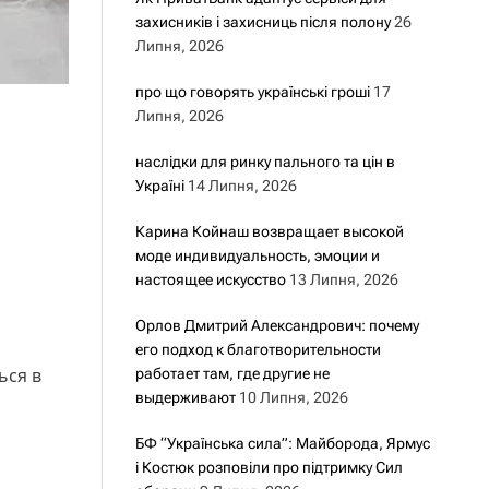
захисників і захисниць після полону
26
Липня, 2026
про що говорять українські гроші
17
Липня, 2026
наслідки для ринку пального та цін в
Україні
14 Липня, 2026
Карина Койнаш возвращает высокой
моде индивидуальность, эмоции и
настоящее искусство
13 Липня, 2026
Орлов Дмитрий Александрович: почему
его подход к благотворительности
ься в
работает там, где другие не
выдерживают
10 Липня, 2026
БФ “Українська сила”: Майборода, Ярмус
і Костюк розповіли про підтримку Сил