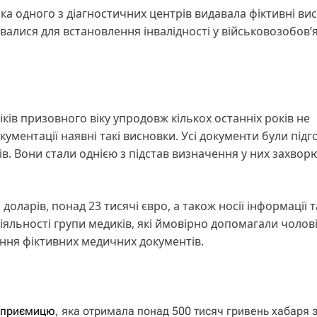
ка одного з діагностичних центрів видавала фіктивні ви
валися для встановлення інвалідності у військовозобов’
іків призовного віку упродовж кількох останніх років не
ументації наявні такі висновки. Усі документи були підг
в. Вони стали однією з підстав визначення у них захвор
доларів, понад 23 тисячі євро, а також носії інформації т
іяльності групи медиків, які ймовірно допомагали чолов
ання фіктивних медичних документів.
ідприємицю
, яка отримала понад 500 тисяч гривень хабаря 