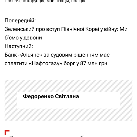
Позначено
корупція
,
мобілізація
,
поліція
Попередній:
Н
Зеленський про вступ Північної Кореї у війну: Ми
а
б’ємо у дзвони
Наступний:
в
Банк «Альянс» за судовим рішенням має
і
сплатити «Нафтогазу» борг у 87 млн грн
г
а
Федоренко Світлана
ц
і
я