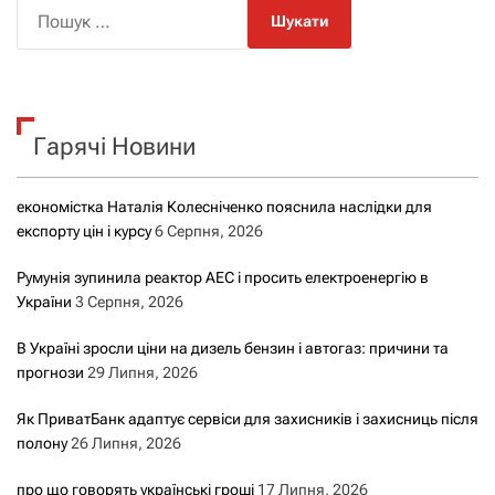
П
о
ш
у
к
Гарячі Новини
:
економістка Наталія Колесніченко пояснила наслідки для
експорту цін і курсу
6 Серпня, 2026
Румунія зупинила реактор АЕС і просить електроенергію в
України
3 Серпня, 2026
В Україні зросли ціни на дизель бензин і автогаз: причини та
прогнози
29 Липня, 2026
Як ПриватБанк адаптує сервіси для захисників і захисниць після
полону
26 Липня, 2026
про що говорять українські гроші
17 Липня, 2026