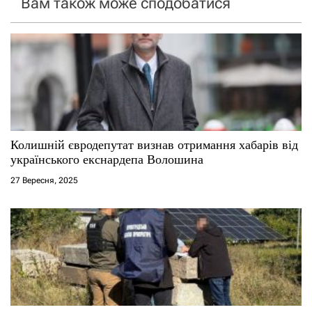
Вам також може сподобатися
з
а
п
и
с
Колишній євродепутат визнав отримання хабарів від
і
українського екснардепа Волошина
27 Вересня, 2025
в