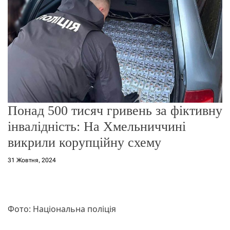
о
р
е
ж
и
м
у
Понад 500 тисяч гривень за фіктивну
інвалідність: На Хмельниччині
викрили корупційну схему
31 Жовтня, 2024
Фото: Національна поліція