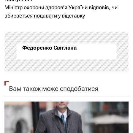
в
Міністр охорони здоров’я України відповів, чи
і
збирається подавати у відставку
г
а
Федоренко Світлана
ц
і
я
Вам також може сподобатися
з
а
п
и