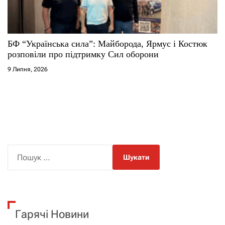
БФ “Українська сила”: Майборода, Ярмус і Костюк
розповіли про підтримку Сил оборони
9 Липня, 2026
П
о
ш
у
к
Гарячі Новини
: