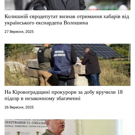
с
Колишній євродепутат визнав отримання хабарів від
і
українського екснардепа Волошина
27 Вересня, 2025
в
На Кіровоградщині прокурори за добу вручили 18
підозр в незаконному збагаченні
26 Вересня, 2025