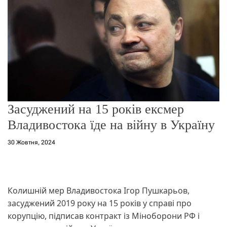
о
р
е
ж
и
м
у
Засуджений на 15 років ексмер
Владивостока їде на війну в Україну
30 Жовтня, 2024
Колишній мер Владивостока Ігор Пушкарьов,
засуджений 2019 року на 15 років у справі про
корупцію, підписав контракт із Міноборони РФ і