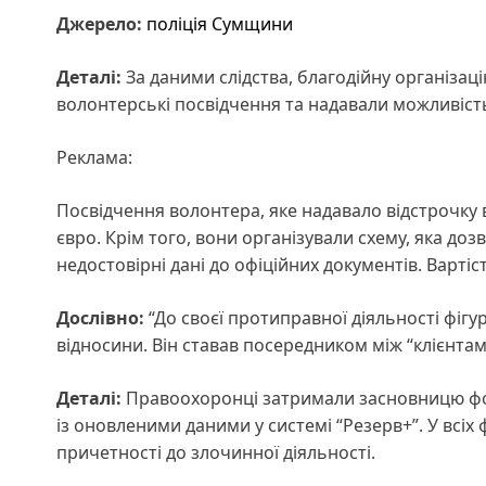
Джерело:
поліція Сумщини
Деталі:
За даними слідства, благодійну організац
волонтерські посвідчення та надавали можливіст
Реклама:
Посвідчення волонтера, яке надавало відстрочку ві
євро. Крім того, вони організували схему, яка д
недостовірні дані до офіційних документів. Варті
Дослівно:
“До своєї протиправної діяльності фігу
відносини. Він ставав посередником між “клієнта
Деталі:
Правоохоронці затримали засновницю фонд
із оновленими даними у системі “Резерв+”. У всіх
причетності до злочинної діяльності.