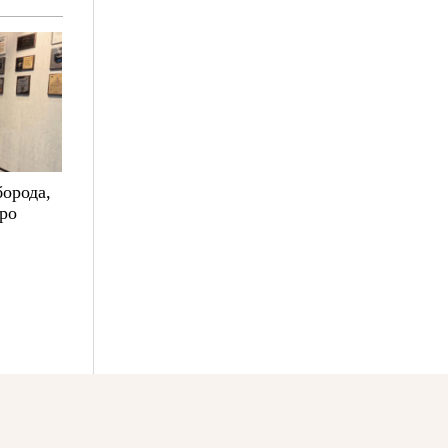
борода,
про