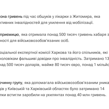
йона гривень
під час обшуків у лікарки з Житомира, яка
ктивних інвалідностей для ухилення від мобілізації.
ідприємицю
, яка отримала понад 500 тисяч гривень хабаря 
ності для військовозобов’язаних осіб.
ціальної експертної комісії Харкова та його спільників, які
оловікам фальшиві довідки про інвалідність. Затримано 1
над 500 тисяч доларів, майже 80 тисяч євро, понад 1 мільй
очинну групу
, яка допомагала військовозобов’язаним уник
ів у Київській та Харківській областях було затримано 14
лки встигли заробили на ухилянтах понад 40 млн гривень.