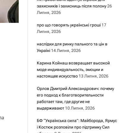
захисників і захисниць після полону
26
Липня, 2026
про що говорять українські гроші
17
Липня, 2026
наслідки для ринку пального та цін в
Україні
14 Липня, 2026
Карина Койнаш возвращает высокой
моде индивидуальность, эмоции и
настоящее искусство
13 Липня, 2026
Орлов Дмитрий Александрович: почему
его подход к благотворительности
работает там, где другие не
выдерживают
10 Липня, 2026
ла
БФ “Українська сила”: Майборода, Ярмус
і Костюк розповіли про підтримку Сил