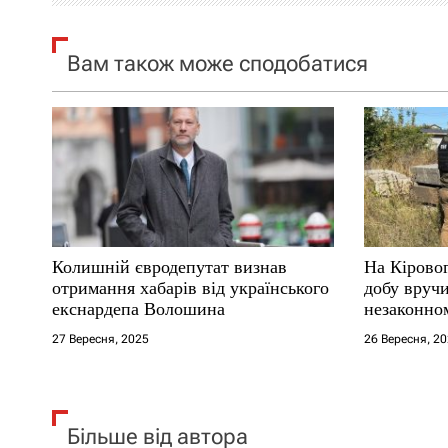
я
Вам також може сподобатися
з
а
п
и
с
Колишній євродепутат визнав
На Кірово
і
отримання хабарів від українського
добу вручи
екснардепа Волошина
незаконном
в
27 Вересня, 2025
26 Вересня, 2
Більше від автора