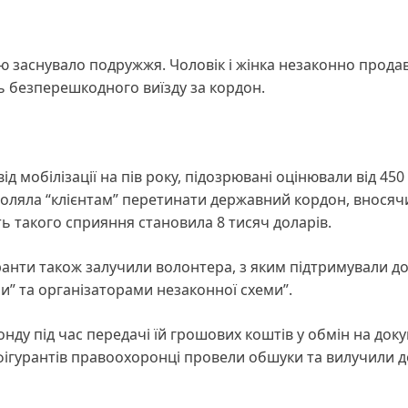
ію заснувало подружжя. Чоловік і жінка незаконно прода
ь безперешкодного виїзду за кордон.
д мобілізації на пів року, підозрювані оцінювали від 450
озволяла “клієнтам” перетинати державний кордон, вносяч
сть такого сприяння становила 8 тисяч доларів.
ранти також залучили волонтера, з яким підтримували до
ми” та організаторами незаконної схеми”.
у під час передачі їй грошових коштів у обмін на док
 фігурантів правоохоронці провели обшуки та вилучили д