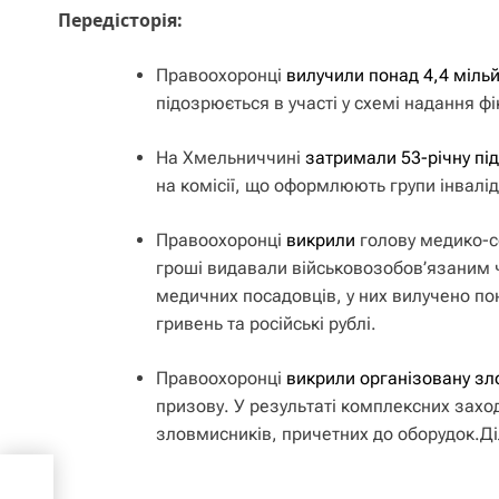
Передісторія:
Правоохоронці
вилучили понад 4,4 міль
підозрюється в участі у схемі надання фі
На Хмельниччині
затримали 53-річну п
на комісії, що оформлюють групи інвалід
Правоохоронці
викрили
голову медико-со
гроші видавали військовозобов’язаним ч
медичних посадовців, у них вилучено по
гривень та російські рублі.
Правоохоронці
викрили організовану зл
призову. У результаті комплексних заход
зловмисників, причетних до оборудок.Ді