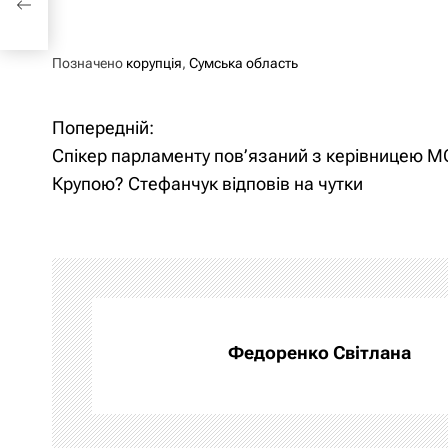
Позначено
корупція
,
Сумська область
Попередній:
Н
Спікер парламенту пов’язаний з керівницею 
а
Крупою? Стефанчук відповів на чутки
в
і
г
а
Федоренко Світлана
ц
і