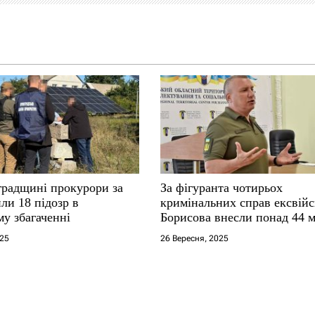
градщині прокурори за
За фігуранта чотирьох
ли 18 підозр в
кримінальних справ ексвій
у збагаченні
Борисова внесли понад 44 
застави
025
26 Вересня, 2025