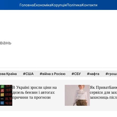
Головна
Економіка
Корупція
Політика
Контакти
увань
ова Країна
#США
#війна з Росією
#СБУ
#нафта
#грош
В Україні зросли ціни на
Як ПриватБанк а
дизель бензин і автогаз:
сервіси для захисн
причини та прогнози
захисниць після 