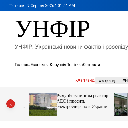
П
П’ятниця, 7 Серпня 2026
4
:
01
:
52
AM
е
р
УНФІР
е
й
т
и
УНФІР: Українські новини фактів і розслід
д
о
в
Головна
Економіка
Корупція
Політика
Контакти
м
і
с
В ТРЕНДІ
#в тренді
#Н
т
у
лія
Румунія зупинила реактор
яснила
АЕС і просить
орту цін і
електроенергію в України