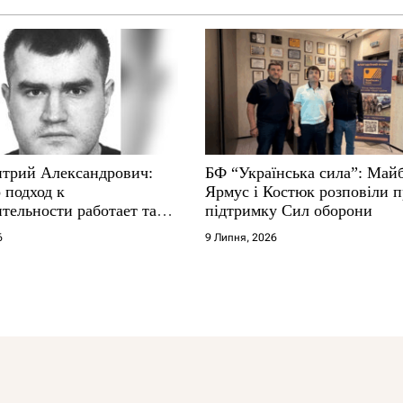
трий Александрович:
БФ “Українська сила”: Май
 подход к
Ярмус і Костюк розповіли 
тельности работает там,
підтримку Сил оборони
е не выдерживают
6
9 Липня, 2026