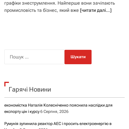
графіки знеструмлення. Найперше вони зачіпають
промисловість та бізнес, який вже
[читати далі…]
П
о
ш
у
к
Гарячі Новини
:
економістка Наталія Колесніченко пояснила наслідки для
експорту цін і курсу
6 Серпня, 2026
Румунія зупинила реактор АЕС і просить електроенергію в