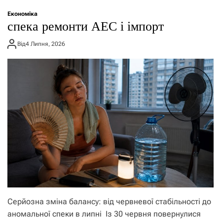
о
р
Економіка
е
спека ремонти АЕС і імпорт
ж
и
Від
4 Липня, 2026
м
у
Серйозна зміна балансу: від червневої стабільності до
аномальної спеки в липні Із 30 червня повернулися