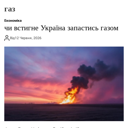
о
газ
р
е
ж
Економіка
и
чи встигне Україна запастись газом
м
у
Від
12 Червня, 2026