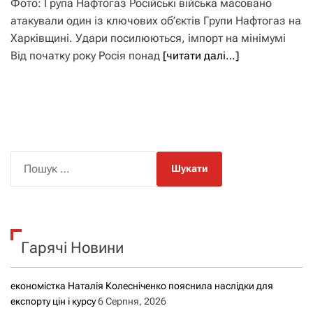
Фото: Група Нафтогаз Російські війська масовано
атакували один із ключових об’єктів Групи Нафтогаз на
Харківщині. Удари посилюються, імпорт на мінімумі
Від початку року Росія понад
[читати далі…]
П
о
ш
у
к
Гарячі Новини
:
економістка Наталія Колесніченко пояснила наслідки для
експорту цін і курсу
6 Серпня, 2026