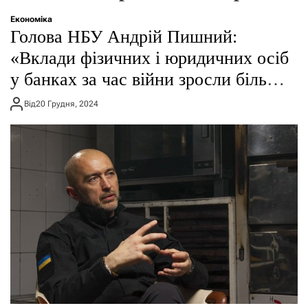
о
р
Економіка
е
Голова НБУ Андрій Пишний:
ж
и
«Вклади фізичних і юридичних осіб
м
у банках за час війни зросли більш
у
як на 830 млрд грн»
Від
20 Грудня, 2024