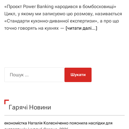
«Проєкт Power Banking народився в бомбосховищі»
Цикл, у якому ми записуємо цю розмову, називається
«Стандарти кухонно-диванної експертизи», а про що
точно говорять на кухнях —
[читати далі…]
П
о
ш
у
к
Гарячі Новини
:
економістка Наталія Колесніченко пояснила наслідки для