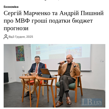
о
р
Економіка
е
Сергій Марченко та Андрій Пишний
ж
и
про МВФ гроші податки бюджет
м
прогнози
у
Від
3 Грудня, 2025