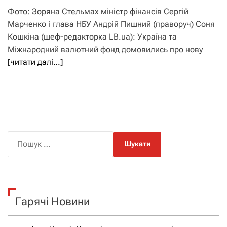
Фото: Зоряна Стельмах міністр фінансів Сергій
Марченко і глава НБУ Андрій Пишний (праворуч) Соня
Кошкіна (шеф-редакторка LB.ua): Україна та
Міжнародний валютний фонд домовились про нову
[читати далі…]
П
о
ш
у
к
Гарячі Новини
: