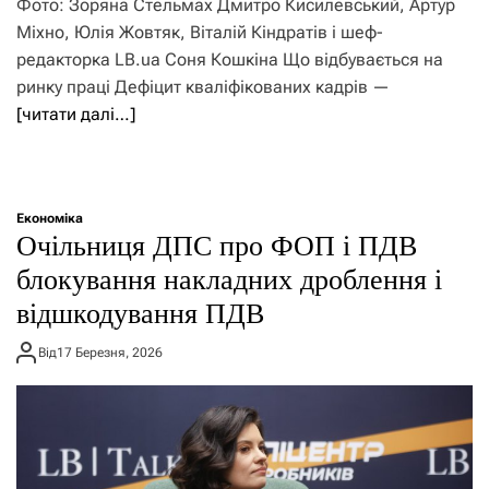
Фото: Зоряна Стельмах Дмитро Кисилевський, Артур
Міхно, Юлія Жовтяк, Віталій Кіндратів і шеф-
редакторка LB.ua Cоня Кошкіна Що відбувається на
ринку праці Дефіцит кваліфікованих кадрів —
[читати далі…]
Економіка
Очільниця ДПС про ФОП і ПДВ
блокування накладних дроблення і
відшкодування ПДВ
Від
17 Березня, 2026