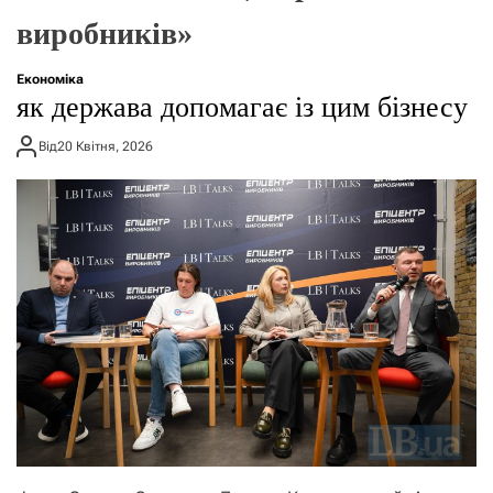
о
виробників»
р
е
ж
Економіка
и
як держава допомагає із цим бізнесу
м
у
Від
20 Квітня, 2026