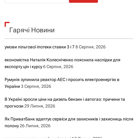
ш
у
к
Гарячі Новини
:
умови пільгової іпотеки ставки 3 і 7
8 Серпня, 2026
економістка Наталія Колесніченко пояснила наслідки для
експорту цін і курсу
6 Серпня, 2026
Румунія зупинила реактор АЕС і просить електроенергію в
України
3 Серпня, 2026
В Україні зросли ціни на дизель бензин і автогаз: причини та
прогнози
29 Липня, 2026
Як ПриватБанк адаптує сервіси для захисників і захисниць після
полону
26 Липня, 2026