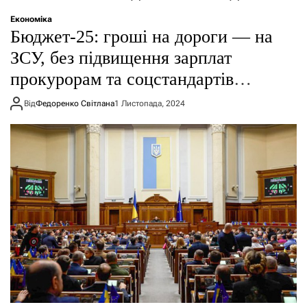
о
р
Економіка
е
Бюджет-25: гроші на дороги — на
ж
и
ЗСУ, без підвищення зарплат
м
прокурорам та соцстандартів
у
українцям
Від
Федоренко Світлана
1 Листопада, 2024