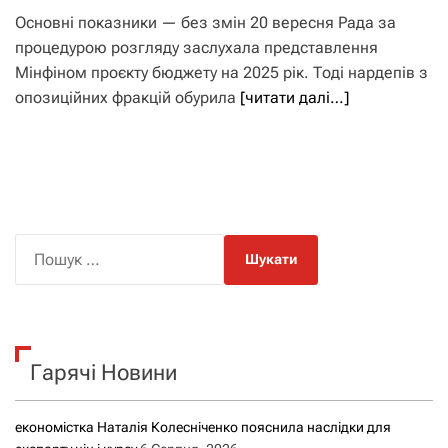
Основні показники — без змін 20 вересня Рада за
процедурою розгляду заслухала представлення
Мінфіном проєкту бюджету на 2025 рік. Тоді нардепів з
опозиційних фракцій обурила
[читати далі…]
П
о
ш
у
к
Гарячі Новини
:
економістка Наталія Колесніченко пояснила наслідки для