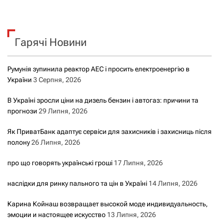
ш
у
к
Гарячі Новини
:
Румунія зупинила реактор АЕС і просить електроенергію в
України
3 Серпня, 2026
В Україні зросли ціни на дизель бензин і автогаз: причини та
прогнози
29 Липня, 2026
Як ПриватБанк адаптує сервіси для захисників і захисниць після
полону
26 Липня, 2026
про що говорять українські гроші
17 Липня, 2026
наслідки для ринку пального та цін в Україні
14 Липня, 2026
Карина Койнаш возвращает высокой моде индивидуальность,
эмоции и настоящее искусство
13 Липня, 2026