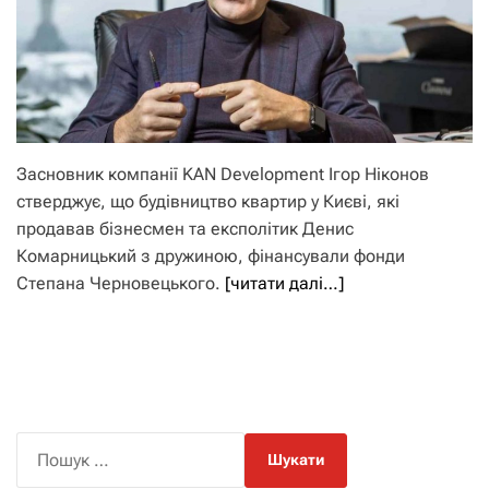
Засновник компанії KAN Development Ігор Ніконов
стверджує, що будівництво квартир у Києві, які
продавав бізнесмен та експолітик Денис
Комарницький з дружиною, фінансували фонди
Степана Черновецького.
[читати далі…]
П
о