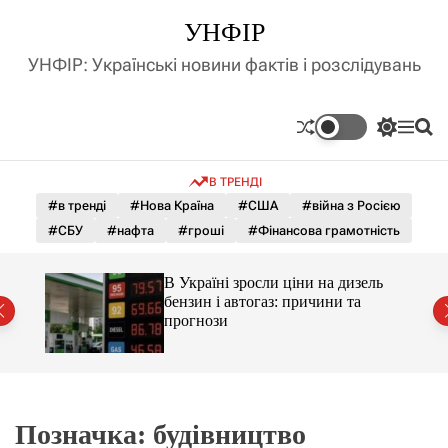
П
УНФІР
е
р
УНФІР: Українські новини фактів і розслідувань
е
й
т
П
М
П
и
е
е
о
д
р
н
ш
В ТРЕНДІ
е
ю
у
о
м
к
#в тренді
#Нова Країна
#США
#війна з Росією
в
и
м
#СБУ
#нафта
#гроші
#Фінансова грамотність
к
і
а
ч
с
С і
В Україні зросли ціни на дизель
к
т
раїни
бензин і автогаз: причини та
о
у
прогнози
л
ь
о
р
о
в
о
Позначка:
будівництво
г