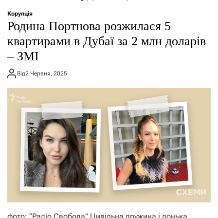
о
р
Корупція
е
Родина Портнова розжилася 5
ж
и
квартирами в Дубаї за 2 млн доларів
м
– ЗМІ
у
Від
2 Червня, 2025
фото: “Радіо Свобода” Цивільна дружина і донька