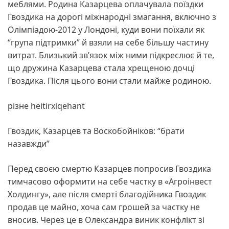
меблями. Родина Казарцева оплачувала поїздки
Гвоздика на дорогі міжнародні змагання, включно з
Олімпіадою-2012 у Лондоні, куди вони поїхали як
“група підтримки” й взяли на себе більшу частину
витрат. Близький зв’язок між ними підкреслює й те,
що дружина Казарцева стала хрещеною дочці
Гвоздика. Після цього вони стали майже родиною.
різне heitirxiqehant
Гвоздик, Казарцев та Воскобойніков: “брати
назавжди”
Перед своєю смертю Казарцев попросив Гвоздика
тимчасово оформити на себе частку в «Агроінвест
Холдингу», але після смерті благодійника Гвоздик
продав це майно, хоча сам грошей за частку не
вносив. Через це в Олександра виник конфлікт зі