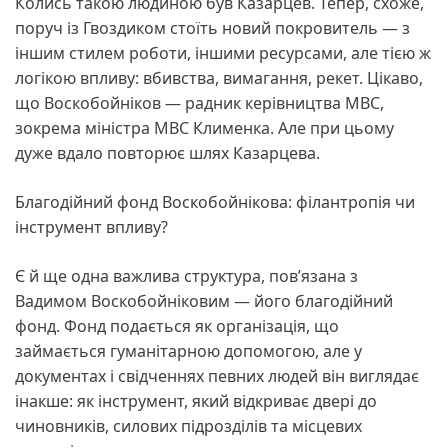
Колись такою людиною був Казарцев. Тепер, схоже,
поруч із Гвоздиком стоїть новий покровитель — з
іншим стилем роботи, іншими ресурсами, але тією ж
логікою впливу: вбивства, вимагання, рекет. Цікаво,
що Воскобойніков — радник керівництва МВС,
зокрема міністра МВС Клименка. Але при цьому
дуже вдало повторює шлях Казарцева.
Благодійний фонд Воскобойнікова: філантропія чи
інструмент впливу?
Є й ще одна важлива структура, пов’язана з
Вадимом Воскобойніковим — його благодійний
фонд. Фонд подається як організація, що
займається гуманітарною допомогою, але у
документах і свідченнях певних людей він виглядає
інакше: як інструмент, який відкриває двері до
чиновників, силових підрозділів та місцевих