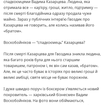
спадкоємцями Вадима Казарцева. Людина, яка
отримала все — кар’єру, гроші, житло, підтримку —
після смерті благодійника одразу продала чуже
майно. Зараз у публічних інтерв’ю Гвоздик про
Казарцева не говорить, але колись називав його
«братом».
Воскобойніков — “спадкоємець” Казарцева?
Після смерті Казарцева для Гвоздика зникла людина,
яка багато років була для нього старшим
товаришем, патроном і, як він сам казав, «братом».
Але, як це часто буває в історіях про великі гроші й
великі амбіції, святе місце не буває порожнім.
І дуже швидко поруч із боксером з’являється новий
покровитель — харківський бізнесмен Вадим
Воскобойніков. На фото вони обіймаються,