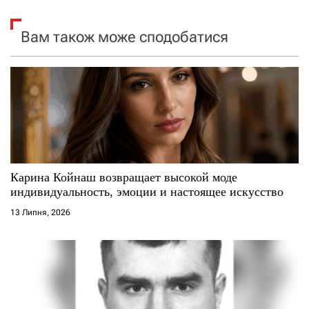
я
Вам також може сподобатися
з
а
п
и
с
Карина Койнаш возвращает высокой моде
і
индивидуальность, эмоции и настоящее искусство
13 Липня, 2026
в