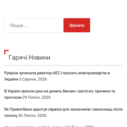
П
о
ш
у
к
Гарячі Новини
:
Румунія зупинила реактор АЕС і просить електроенергію в
України
3 Серпня, 2026
В Україні зросли ціни на дизель бензин і автогаз: причини та
прогнози
29 Липня, 2026
Як ПриватБанк адаптує сервіси для захисників і захисниць після
полону
26 Липня, 2026