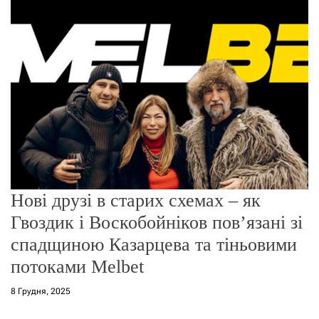
о
р
е
ж
и
м
у
Нові друзі в старих схемах – як
Гвоздик і Воскобойніков пов’язані зі
спадщиною Казарцева та тіньовими
потоками Melbet
8 Грудня, 2025