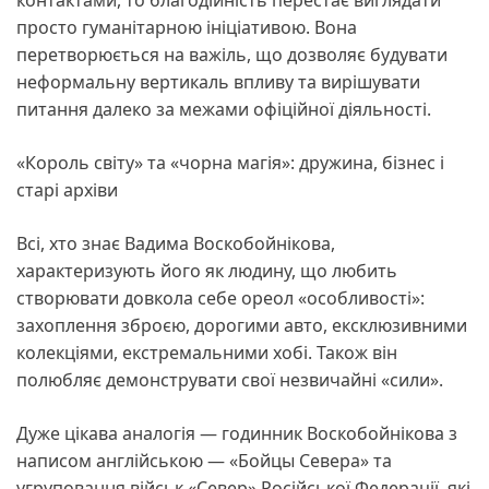
просто гуманітарною ініціативою. Вона
перетворюється на важіль, що дозволяє будувати
неформальну вертикаль впливу та вирішувати
питання далеко за межами офіційної діяльності.
«Король світу» та «чорна магія»: дружина, бізнес і
старі архіви
Всі, хто знає Вадима Воскобойнікова,
характеризують його як людину, що любить
створювати довкола себе ореол «особливості»:
захоплення зброєю, дорогими авто, ексклюзивними
колекціями, екстремальними хобі. Також він
полюбляє демонструвати свої незвичайні «сили».
Дуже цікава аналогія — годинник Воскобойнікова з
написом англійською — «Бойцы Севера» та
угруповання військ «Север» Російської Федерації, які