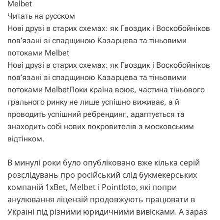
Melbet
Читать на русском
Нові друзі в старих схемах: як Гвоздик і Воскобойніков
пов’язані зі спадщиною Казарцева та тіньовими
потоками Melbet
Нові друзі в старих схемах: як Гвоздик і Воскобойніков
пов’язані зі спадщиною Казарцева та тіньовими
потоками MelbetПоки країна воює, частина тіньового
грального ринку не лише успішно виживає, а й
проводить успішний ребрендинг, адаптується та
знаходить собі нових покровителів з московським
відтінком.
В минулі роки було опубліковано вже кілька серій
розслідувань про російський слід букмекерських
компаній 1xBet, Melbet і Pointloto, які попри
анулювання ліцензій продовжують працювати в
Україні під різними юридичними вивісками. А зараз