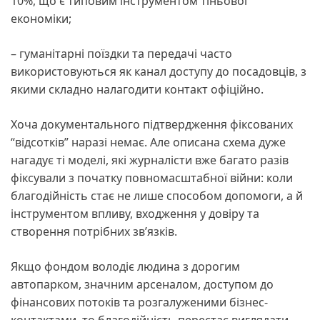
10%, що є типовим інструментом тіньової
економіки;
– гуманітарні поїздки та передачі часто
використовуються як канал доступу до посадовців, з
якими складно налагодити контакт офіційно.
Хоча документального підтвердження фіксованих
“відсотків” наразі немає. Але описана схема дуже
нагадує ті моделі, які журналісти вже багато разів
фіксували з початку повномасштабної війни: коли
благодійність стає не лише способом допомоги, а й
інструментом впливу, входження у довіру та
створення потрібних зв’язків.
Якщо фондом володіє людина з дорогим
автопарком, значним арсеналом, доступом до
фінансових потоків та розгалуженими бізнес-
контактами, то благодійність перестає виглядати