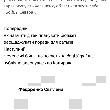
зараз окупують Харківську область та звуть себе
«Бойцы Севера».
Попередній:
Н
Як навчити дітей планувати бюджет і
а
заощаджувати поради для батьків
Наступний:
в
Чеченські бійці, що воюють на боці України,
і
публічно звернулись до Кадирова
г
а
Федоренко Світлана
ц
і