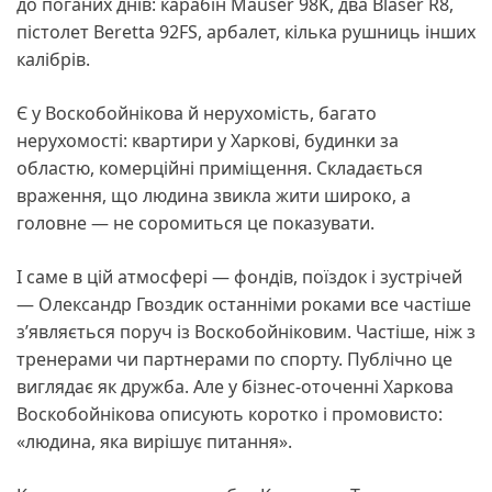
до поганих днів: карабін Mauser 98K, два Blaser R8,
пістолет Beretta 92FS, арбалет, кілька рушниць інших
калібрів.
Є у Воскобойнікова й нерухомість, багато
нерухомості: квартири у Харкові, будинки за
областю, комерційні приміщення. Складається
враження, що людина звикла жити широко, а
головне — не соромиться це показувати.
І саме в цій атмосфері — фондів, поїздок і зустрічей
— Олександр Гвоздик останніми роками все частіше
з’являється поруч із Воскобойніковим. Частіше, ніж з
тренерами чи партнерами по спорту. Публічно це
виглядає як дружба. Але у бізнес-оточенні Харкова
Воскобойнікова описують коротко і промовисто:
«людина, яка вирішує питання».