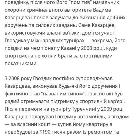
поведінку, після чого його “помітив” начальник
охорони кримінального авторитета Вадима
Казарцева і почав залучати до виконання дрібних
доручень та силових завдань. Саме Казарцев,
використовуючи власні зв’язки, домігся участі
Гвоздика у міжнародних турнірах — зокрема, його
поїздки на чемпіонат у Казані у 2008 році, куди
спортсмена не хотіли брати за спортивними
показниками.
З 2008 року Гвоздик постійно супроводжував
Казарцева, виконував будь-які його доручення і
фактично став “названим сином”. І звісно він був
радий отримувати підтримку у спортивній кар’єрі.
Після перемоги на турнірі у Туреччині у 2009 році
Казарцев подарував Гвоздику автомобіль, а згодом
— за власний кошт — купив йому квартиру в
новобудові за $190 тисяч разом із ремонтом та