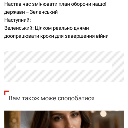
Настав час змінювати план оборони нашої
а
держави – Зеленський
Наступний:
в
Зеленський: Цілком реально днями
і
доопрацювати кроки для завершення війни
г
а
ц
і
я
Вам також може сподобатися
з
а