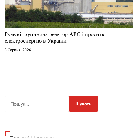
Румунія зупинила реактор АЕС і просить
електроенергію в України
3 Серпня, 2026
П
о
ш
у
к