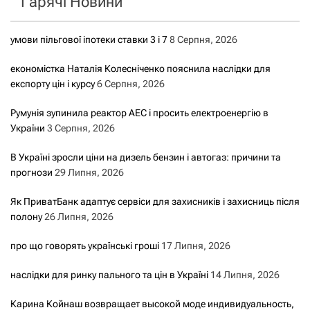
Гарячі Новини
:
умови пільгової іпотеки ставки 3 і 7
8 Серпня, 2026
економістка Наталія Колесніченко пояснила наслідки для
експорту цін і курсу
6 Серпня, 2026
Румунія зупинила реактор АЕС і просить електроенергію в
України
3 Серпня, 2026
В Україні зросли ціни на дизель бензин і автогаз: причини та
прогнози
29 Липня, 2026
Як ПриватБанк адаптує сервіси для захисників і захисниць після
полону
26 Липня, 2026
про що говорять українські гроші
17 Липня, 2026
наслідки для ринку пального та цін в Україні
14 Липня, 2026
Карина Койнаш возвращает высокой моде индивидуальность,