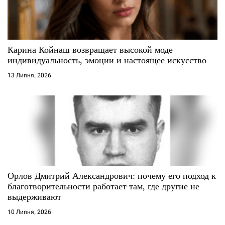
п
и
с
Карина Койнаш возвращает высокой моде
индивидуальность, эмоции и настоящее искусство
і
13 Липня, 2026
в
Орлов Дмитрий Александрович: почему его подход к
благотворительности работает там, где другие не
выдерживают
10 Липня, 2026