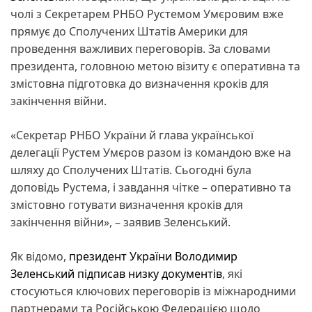
чолі з Секретарем РНБО Рустемом Умєровим вже
прямує до Сполучених Штатів Америки для
проведення важливих переговорів. За словами
президента, головною метою візиту є оперативна та
змістовна підготовка до визначення кроків для
закінчення війни.
«Секретар РНБО України й глава української
делегації Рустем Умєров разом із командою вже на
шляху до Сполучених Штатів. Сьогодні була
доповідь Рустема, і завдання чітке – оперативно та
змістовно готувати визначення кроків для
закінчення війни», – заявив Зеленський.
Як відомо,
президент України Володимир
Зеленський підписав низку документів
, які
стосуються ключових переговорів із міжнародними
партнерами та Російською Федерацією щодо