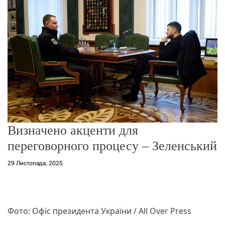
о
р
е
ж
и
м
у
Визначено акценти для
переговорного процесу – Зеленський
29 Листопада, 2025
Фото: Офіс президента України / All Over Press