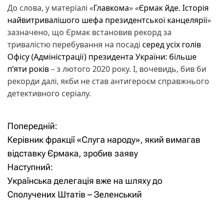
До слова, у матеріалі «
Главкома
» «
Єрмак йде. Історія
найвитривалішого шефа президентської канцелярії
»
зазначено, що Єрмак встановив рекорд за
тривалістю перебування на посаді
серед усіх голів
Офісу (Адміністрації) президента України: більше
п’яти років
– з лютого 2020 року. І, вочевидь, бив би
рекорди далі, якби не став антигероєм справжнього
детективного серіалу.
Попередній:
Н
Керівник фракції «Слуга народу», який вимагав
а
відставку Єрмака, зробив заяву
Наступний:
в
Українська делегація вже на шляху до
і
Сполучених Штатів – Зеленський
г