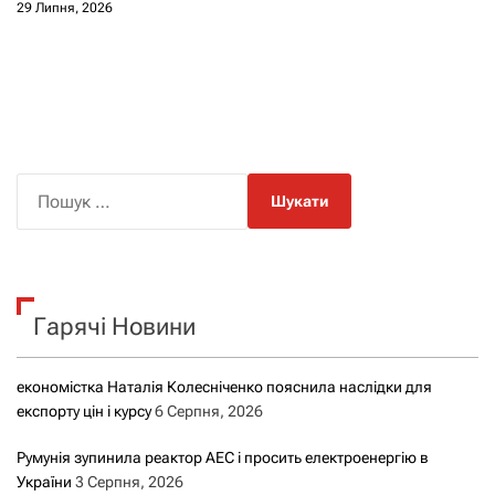
29 Липня, 2026
П
о
ш
у
к
Гарячі Новини
:
економістка Наталія Колесніченко пояснила наслідки для
експорту цін і курсу
6 Серпня, 2026
Румунія зупинила реактор АЕС і просить електроенергію в
України
3 Серпня, 2026