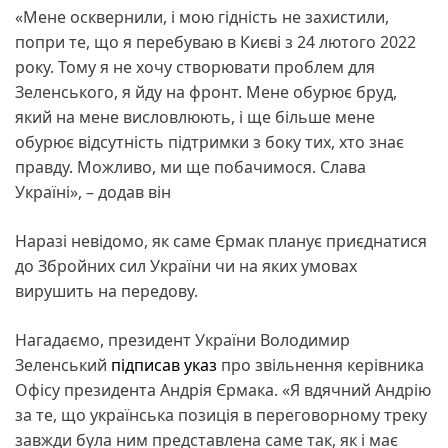
«Мене осквернили, і мою гідність не захистили,
попри те, що я перебуваю в Києві з 24 лютого 2022
року. Тому я не хочу створювати проблем для
Зеленського, я йду на фронт. Мене обурює бруд,
який на мене висловлюють, і ще більше мене
обурює відсутність підтримки з боку тих, хто знає
правду. Можливо, ми ще побачимося. Слава
Україні», – додав він
Наразі невідомо, як саме Єрмак планує приєднатися
до Збройних сил України чи на яких умовах
вирушить на передову.
Нагадаємо, президент України Володимир
Зеленський
підписав указ
про звільнення керівника
Офісу президента Андрія Єрмака. «Я вдячний Андрію
за те, що українська позиція в переговорному треку
завжди була ним представлена саме так, як і має