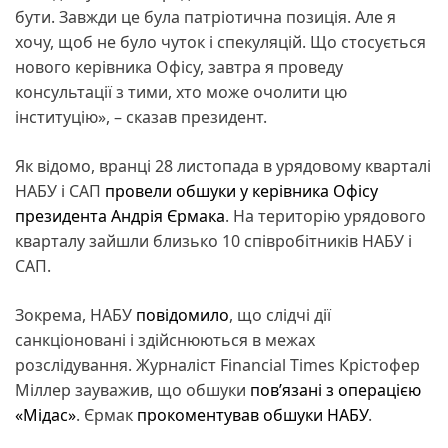
бути. Завжди це була патріотична позиція. Але я
хочу, щоб не було чуток і спекуляцій. Що стосується
нового керівника Офісу, завтра я проведу
консультації з тими, хто може очолити цю
інституцію», – сказав президент.
Як відомо, вранці 28 листопада в урядовому кварталі
НАБУ і САП
провели обшуки у керівника Офісу
президента Андрія Єрмака
. На територію урядового
кварталу зайшли близько 10 співробітників НАБУ і
САП.
Зокрема, НАБУ
повідомило
, що слідчі дії
санкціоновані і здійснюються в межах
розслідування. Журналіст Financial Times Крістофер
Міллер зауважив, що обшуки
пов’язані з операцією
«Мідас»
. Єрмак
прокоментував обшуки НАБУ
.