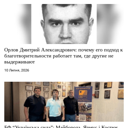
в
Орлов Дмитрий Александрович: почему его подход к
благотворительности работает там, где другие не
выдерживают
10 Липня, 2026
БФ “Українська сила”: Майборода, Ярмус і Костюк