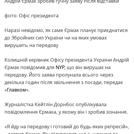
Андрій Єрмак зробив гучну заяву після відставки
фото: Офіс президента
Наразі невідомо, як саме Єрмак планує приєднатися
до Збройних сил України чи на яких умовах
вирушить на передову
Колишній керівник Офісу президента України Андрій
Єрмак повідомив для
NYP
, що він вирушає на
передову. Його заява пролунала всього через
декілька годин після звільнення з посади, передає
«
Главком
».
Журналістка Кейтлін Дорнбос опублікувала
повідомлення Єрмака, у якому він і зробив зізнання.
«Я йду на передову і готовий до будь-яких репресій»,
– заявив Єрмак. Він підкреслив, що є «чесною та