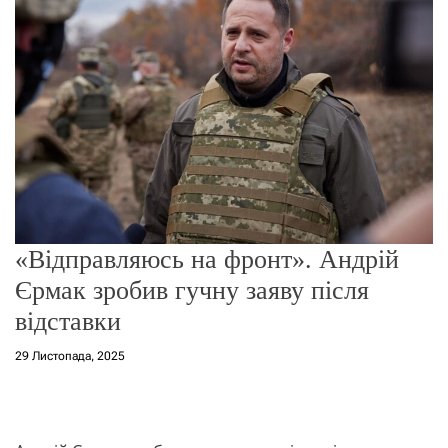
о
р
е
ж
и
м
у
«Відправляюсь на фронт». Андрій
Єрмак зробив гучну заяву після
відставки
29 Листопада, 2025