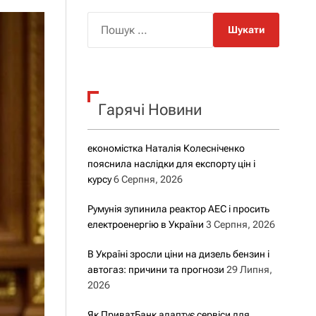
о
р
П
о
о
в
о
ш
г
у
о
р
к
е
Гарячі Новини
:
ж
и
м
у
економістка Наталія Колесніченко
пояснила наслідки для експорту цін і
курсу
6 Серпня, 2026
Румунія зупинила реактор АЕС і просить
електроенергію в України
3 Серпня, 2026
В Україні зросли ціни на дизель бензин і
автогаз: причини та прогнози
29 Липня,
2026
Як ПриватБанк адаптує сервіси для