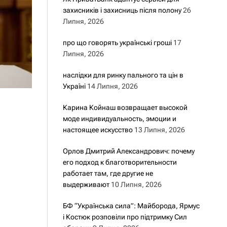
захисників і захисниць після полону
26
Липня, 2026
про що говорять українські гроші
17
Липня, 2026
наслідки для ринку пального та цін в
Україні
14 Липня, 2026
Карина Койнаш возвращает высокой
моде индивидуальность, эмоции и
настоящее искусство
13 Липня, 2026
Орлов Дмитрий Александрович: почему
его подход к благотворительности
работает там, где другие не
выдерживают
10 Липня, 2026
БФ “Українська сила”: Майборода, Ярмус
і Костюк розповіли про підтримку Сил