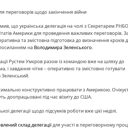
ля переговорів щодо закінчення війни
ив, що українська делегація на чолі з Секретарем РНБ
атів Америки для проведення важливих переговорів. З
ративна та змістовна підготовка до визначення кроків 
 посиланням на
Володимира Зеленського
.
гації Рустем Умєров разом із командою вже на шляху до
а, і завдання чітке – оперативно та змістовно готувати
в Зеленський.
симально конструктивно працювати з Америкою. Очікуєт
уть доопрацьовані під час візиту до США.
ої делегації щодо підсумків роботи вже цієї неділі.
влений склад делегації
для участі в переговорному проце