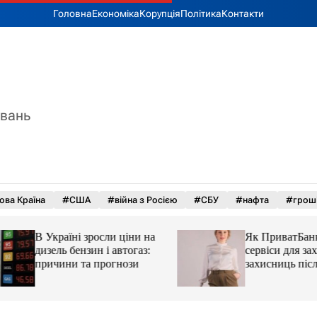
Головна
Економіка
Корупція
Політика
Контакти
увань
ова Країна
#США
#війна з Росією
#СБУ
#нафта
#грош
В Україні зросли ціни на
Як ПриватБанк а
дизель бензин і автогаз:
сервіси для захисн
причини та прогнози
захисниць після 