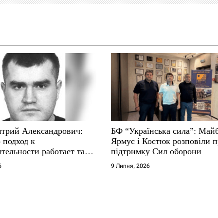
трий Александрович:
БФ “Українська сила”: Май
 подход к
Ярмус і Костюк розповіли 
тельности работает там,
підтримку Сил оборони
е не выдерживают
6
9 Липня, 2026