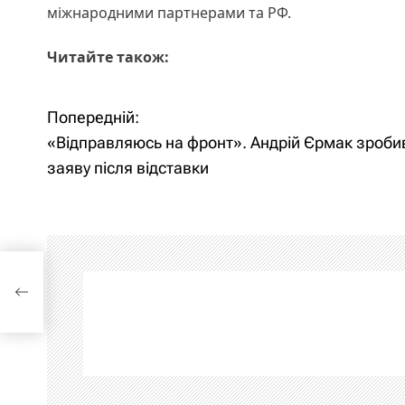
міжнародними партнерами та РФ.
Читайте також:
Попередній:
Н
«Відправляюсь на фронт». Андрій Єрмак зробив
а
заяву після відставки
в
і
ій
г
а
ц
і