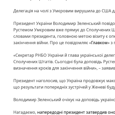
Делегація на чолі з Умєровим вирушила до США д
Президент України Володимир Зеленський повідом
Рустемом Умєровим вже прямує до Сполучених Шт
словами президента, головною метою візиту є опе
закінчення війни. Про це повідомляє «
Главком
» з
«Секретар РНБО України й глава української деле
Сполучених Штатів. Сьогодні була доповідь Рустем
визначення кроків для закінчення війни», – заяви
Президент наголосив, що Україна продовжує мак
що результати попередніх зустрічей у Женеві буд
Володимир Зеленський очікує на доповідь українськ
Нагадаємо,
напередодні президент затвердив оно