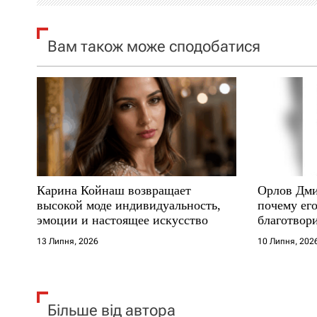
я
Вам також може сподобатися
з
а
п
и
с
Карина Койнаш возвращает
Орлов Дми
і
высокой моде индивидуальность,
почему его
эмоции и настоящее искусство
благотвори
в
где други
13 Липня, 2026
10 Липня, 202
Більше від автора