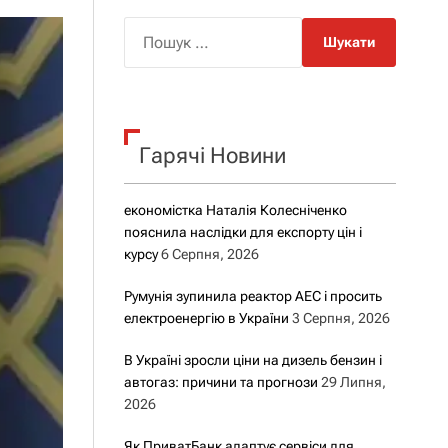
о
р
П
о
о
в
о
ш
г
у
о
р
к
е
Гарячі Новини
:
ж
и
м
у
економістка Наталія Колесніченко
пояснила наслідки для експорту цін і
курсу
6 Серпня, 2026
Румунія зупинила реактор АЕС і просить
електроенергію в України
3 Серпня, 2026
В Україні зросли ціни на дизель бензин і
автогаз: причини та прогнози
29 Липня,
2026
Як ПриватБанк адаптує сервіси для