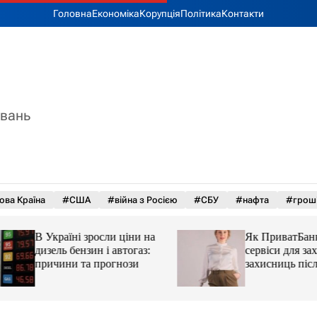
Головна
Економіка
Корупція
Політика
Контакти
увань
ова Країна
#США
#війна з Росією
#СБУ
#нафта
#грош
В Україні зросли ціни на
Як ПриватБанк а
дизель бензин і автогаз:
сервіси для захисн
причини та прогнози
захисниць після 