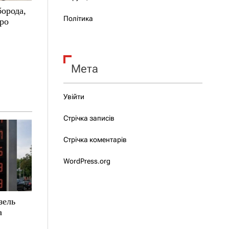
борода,
Політика
про
Мета
Увійти
Стрічка записів
Стрічка коментарів
WordPress.org
зель
а