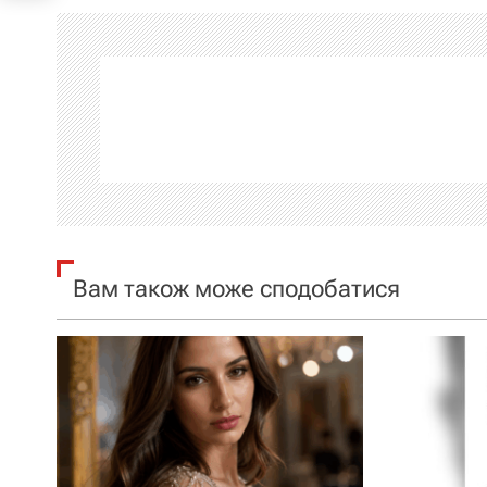
і
г
а
ц
і
я
Вам також може сподобатися
з
а
п
и
с