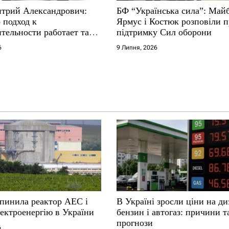
трий Александрович:
БФ “Українська сила”: Май
 подход к
Ярмус і Костюк розповіли 
тельности работает там,
підтримку Сил оборони
е не выдерживают
6
9 Липня, 2026
упинила реактор АЕС і
В Україні зросли ціни на ди
ектроенергію в України
бензин і автогаз: причини т
прогнози
6