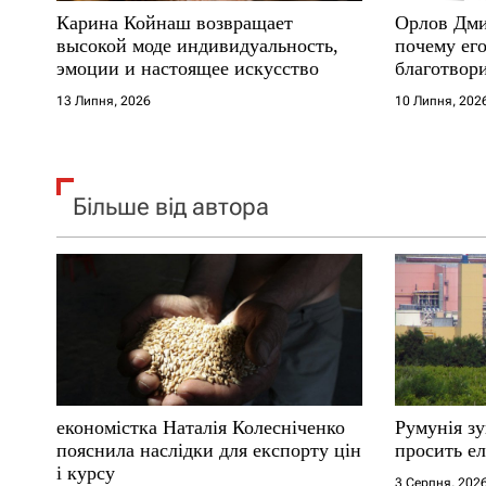
Карина Койнаш возвращает
Орлов Дми
і
высокой моде индивидуальность,
почему его
эмоции и настоящее искусство
благотвори
в
где други
13 Липня, 2026
10 Липня, 202
Більше від автора
економістка Наталія Колесніченко
Румунія з
пояснила наслідки для експорту цін
просить ел
і курсу
3 Серпня, 202