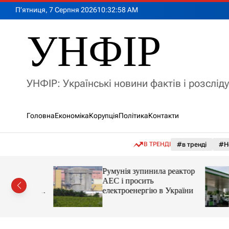
П
П’ятниця, 7 Серпня 2026
10
:
33
:
00
AM
е
р
УНФІР
е
й
т
и
УНФІР: Українські новини фактів і розслід
д
о
в
Головна
Економіка
Корупція
Політика
Контакти
м
і
с
В ТРЕНДІ
#в тренді
#Н
т
у
лія
Румунія зупинила реактор
яснила
АЕС і просить
орту цін і
електроенергію в України