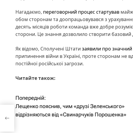
Нагадаємо,
переговорний процес стартував
майже
обом сторонам та доопрацьовувався з урахування
десять місяців роботи команда вже добре розуміє 
сторони. Це знання дозволило створити базовий 
Як відомо, Сполучені Штати
заявили про значний
припинення війни в Україні, проте сторонам не вд
постійної російської загрози.
Читайте також:
Попередній:
Н
Лещенко пояснив, чим «друзі Зеленського»
а
відрізняються від «Свинарчуків Порошенка»
в