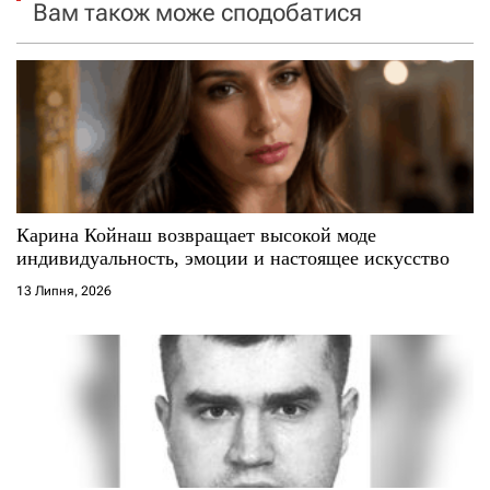
я
Вам також може сподобатися
з
а
п
и
с
Карина Койнаш возвращает высокой моде
индивидуальность, эмоции и настоящее искусство
і
13 Липня, 2026
в