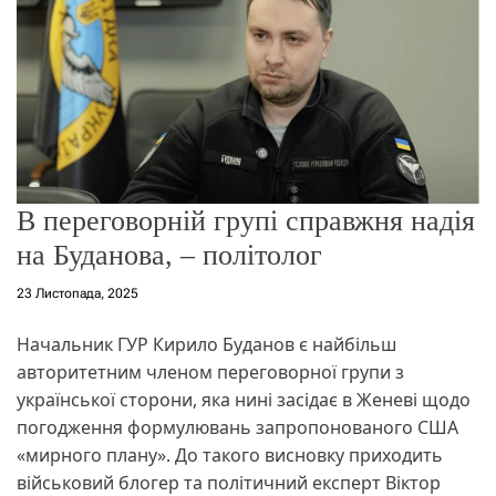
о
р
е
ж
и
м
у
В переговорній групі справжня надія
на Буданова, – політолог
23 Листопада, 2025
Начальник ГУР Кирило Буданов є найбільш
авторитетним членом переговорної групи з
української сторони, яка нині засідає в Женеві щодо
погодження формулювань запропонованого США
«мирного плану». До такого висновку приходить
військовий блогер та політичний експерт Віктор