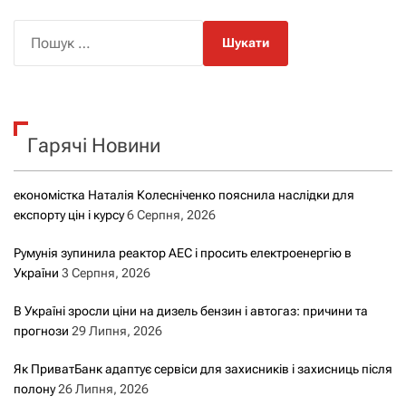
П
о
ш
у
к
Гарячі Новини
:
економістка Наталія Колесніченко пояснила наслідки для
експорту цін і курсу
6 Серпня, 2026
Румунія зупинила реактор АЕС і просить електроенергію в
України
3 Серпня, 2026
В Україні зросли ціни на дизель бензин і автогаз: причини та
прогнози
29 Липня, 2026
Як ПриватБанк адаптує сервіси для захисників і захисниць після
полону
26 Липня, 2026