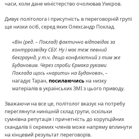
часи, коли дане міністерство очолював Умєров.
Дивує політолога і присутність в переговорній групі
ще низки осіб, серед яких Олександр Поклад.
«
Він
(ред.
–
Поклад)
фактично відповідає за
контррозвідку СБУ. Ну і має теж певний
бекграунд, у т.ч. дещо конфліктний з тим же
Будановим. Через спроби Єрмака руками
Поклада щось «нарити» на Буданова
»,
–
нагадує Таран,
посилаючись
на низку
матеріалів в українських ЗМІ з цього приводу.
Зважаючи на все це, політолог вказує на потребу
переглянути нинішній склад групи, оскільки
сумнівна репутація і причетність до корупційних
скандалів її окремих членів може напряму вплинути
на кінцевий результат переговорів.