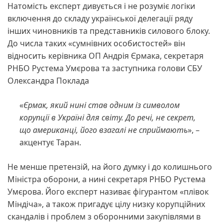
Натомість експерт дивується і не розуміє логіки
включення до складу української делегації ряду
інших чиновників та представників силового блоку.
До числа таких «сумнівних особистостей» він
відносить керівника ОП Андрія Єрмака, секретаря
РНБО Рустема Умєрова та заступника голови СБУ
Олександра Поклада
«
Єрмак, який нині став одним із символом
корупції в Україні для світу. До речі, не секрет,
що американці, його взагалі не сприймають
», –
акцентує Таран.
Не менше претензій, на його думку і до колишнього
Міністра оборони, а нині секретаря РНБО Рустема
Умєрова. Його експерт називає фігурантом «плівок
Міндіча», а також пригадує цілу низку корупційних
скандалів і проблем з оборонними закупівлями в