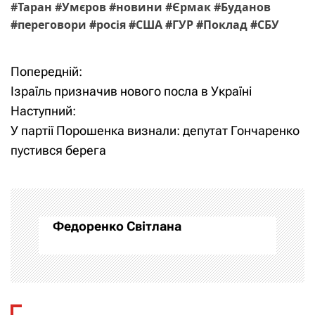
#
Таран
#
Умєров
#
новини
#
Єрмак
#
Буданов
#
переговори
#
росія
#
США
#
ГУР
#
Поклад
#
СБУ
Попередній:
Н
Ізраїль призначив нового посла в Україні
а
Наступний:
У партії Порошенка визнали: депутат Гончаренко
в
пустився берега
і
г
а
Федоренко Світлана
ц
і