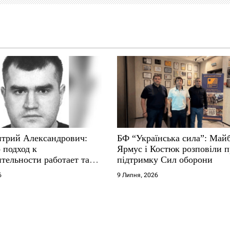
трий Александрович:
БФ “Українська сила”: Май
 подход к
Ярмус і Костюк розповіли 
тельности работает там,
підтримку Сил оборони
е не выдерживают
6
9 Липня, 2026