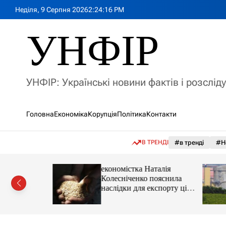
П
Неділя, 9 Серпня 2026
2
:
24
:
18
PM
е
р
УНФІР
е
й
т
и
УНФІР: Українські новини фактів і розслід
д
о
в
Головна
Економіка
Корупція
Політика
Контакти
м
і
с
В ТРЕНДІ
#в тренді
#Н
т
у
іпотеки
економістка Наталія
Колесніченко пояснила
наслідки для експорту цін і
курсу