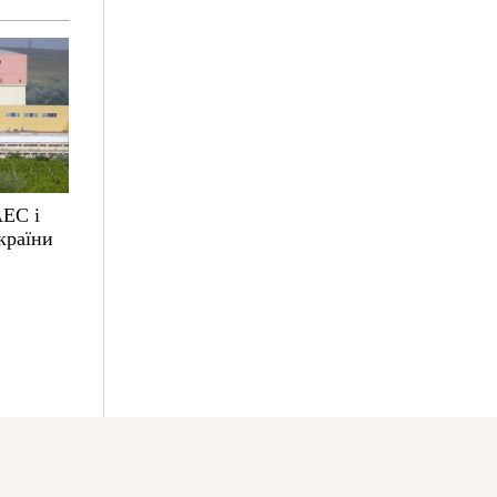
АЕС і
країни