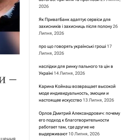
2026
Як ПриватБанк адаптує сервіси для
захисників і захисниць після полону
26
Липня, 2026
про що говорять українські гроші
17
Липня, 2026
наслідки для ринку пального та цін в
Україні
14 Липня, 2026
и –
Карина Койнаш возвращает высокой
моде индивидуальность, эмоции и
настоящее искусство
13 Липня, 2026
Орлов Дмитрий Александрович: почему
его подход к благотворительности
работает там, где другие не
выдерживают
10 Липня, 2026
ішення