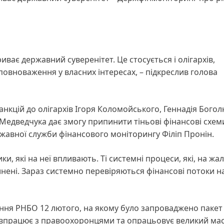
иває державний суверенітет. Це стосується і олігархів,
 повноваження у власних інтересах, – підкреслив голова
кцій до олігархів Ігоря Коломойського, Геннадія Бого
едведчука дає змогу припинити тіньові фінансові схеми
жавної служби фінансового моніторингу Філіп Пронін.
, які на неї впливають. Ті системні процеси, які, на жал
нені. Зараз системно перевіряються фінансові потоки н
ння РНБО 12 лютого, на якому було запроваджено пакет
співпрацює з правоохоронцями та опрацьовує великий ма