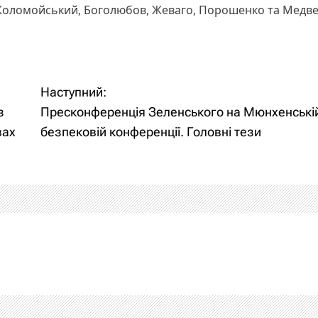
и Коломойський, Боголюбов, Жеваго, Порошенко та Медве
Наступний:
з
Пресконференція Зеленського на Мюнхенські
вах
безпековій конференції. Головні тези