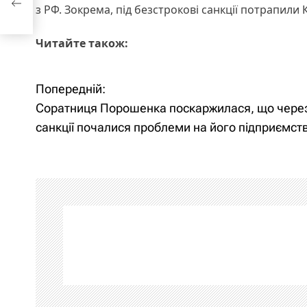
з РФ. Зокрема, під безстрокові санкції потрапил
Читайте також:
Попередній:
Н
Соратниця Порошенка поскаржилася, що чере
а
санкції почалися проблеми на його підприємст
в
і
г
а
ц
і