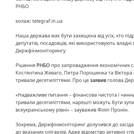
РНБО
колаж: telegraf.in.ua
Наша держава має бути захищена від усіх, хто підр
депутатів, посадовців, які використовують владні
Держфінмоніторингу
Рішення
РНБО
про запровадження економічних сан
Костянтина Жеваго, Петра Порошенка та Віктора М
тривали десятиліттями. Про це
заявив
голова Дер
«Надважливе питання – фінансова чистота і чинники
тривали десятиліттями, нарешті можуть бути зупи
всеукраїнському рівні» – зауважив Філіп Пронін.
Зокрема, Держфінмоніторинг долучився до засіда
до вказаних олігархів. Адже відомство активно 