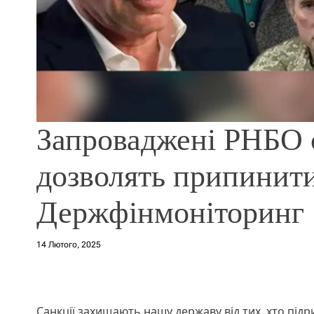
Запроваджені РНБО с
дозволять припинити
Держфінмоніторинг
14 Лютого, 2025
Санкції захищають нашу державу від тих, хто пі