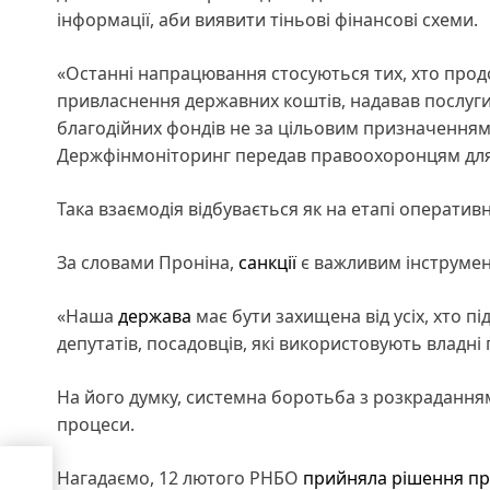
інформації, аби виявити тіньові фінансові схеми.
«Останні напрацювання стосуються тих, хто прод
привласнення державних коштів, надавав послуг
благодійних фондів не за цільовим призначенням,
Держфінмоніторинг передав правоохоронцям дл
Така взаємодія відбувається як на етапі оперативн
За словами Проніна,
санкції
є важливим інструмен
«Наша
держава
має бути захищена від усіх, хто пі
депутатів, посадовців, які використовують владні 
На його думку, системна боротьба з розкрадання
процеси.
Нагадаємо, 12 лютого РНБО
прийняла рішення пр