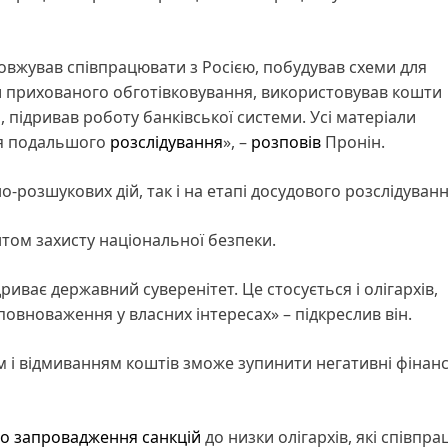
овжував співпрацювати з Росією, побудував схеми для
и прихованого обготівковування, використовував кошти
 підривав роботу банківської системи. Усі матеріали
я подальшого
розслідування
», –
розповів
Пронін.
о-розшукових дій, так і на етапі досудового розслідуван
том захисту національної безпеки.
дриває державний суверенітет. Це стосується і олігархів,
повноваження у власних інтересах» – підкреслив він.
м і відмиванням коштів зможе зупинити негативні фінанс
о запровадження санкцій
до низки олігархів, які співпр