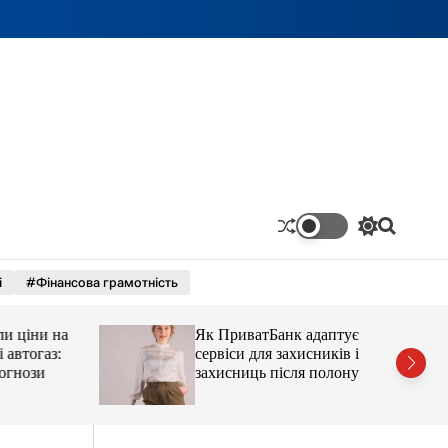
П
П
е
о
р
ш
і
#Фінансова грамотність
е
у
м
к
и
ціни на
Як ПриватБанк адаптує
к
а
тогаз:
сервіси для захисників і
ч
ози
захисниць після полону
к
о
л
ь