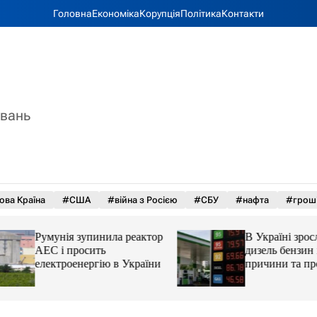
Головна
Економіка
Корупція
Політика
Контакти
увань
ова Країна
#США
#війна з Росією
#СБУ
#нафта
#грош
Румунія зупинила реактор
В Україні зросли 
АЕС і просить
дизель бензин і ав
електроенергію в України
причини та прогн