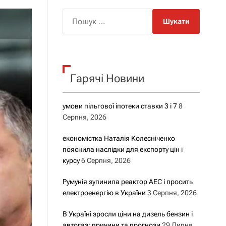
о
р
П
о
о
в
о
ш
г
у
о
р
к
е
Гарячі Новини
:
ж
и
м
у
умови пільгової іпотеки ставки 3 і 7
8
Серпня, 2026
економістка Наталія Колесніченко
пояснила наслідки для експорту цін і
курсу
6 Серпня, 2026
Румунія зупинила реактор АЕС і просить
електроенергію в України
3 Серпня, 2026
В Україні зросли ціни на дизель бензин і
автогаз: причини та прогнози
29 Липня,