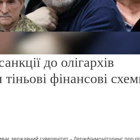
анкції до олігархів
 тіньові фінансові схем
дриває державний суверенітет – Держфінмоніторинг про р