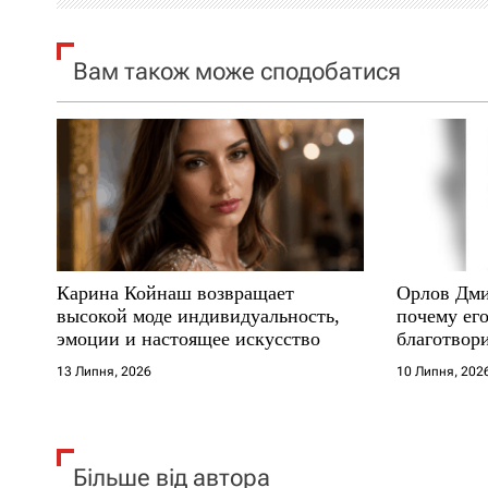
я
Вам також може сподобатися
з
а
п
и
с
Карина Койнаш возвращает
Орлов Дми
і
высокой моде индивидуальность,
почему его
эмоции и настоящее искусство
благотвори
в
где други
13 Липня, 2026
10 Липня, 202
Більше від автора