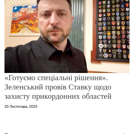
о
р
е
ж
и
м
у
«Готуємо спеціальні рішення».
Зеленський провів Ставку щодо
захисту прикордонних областей
20 Листопада, 2025