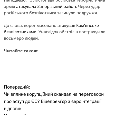
армія
атакувала Запорізький район
. Через удар
російського безпілотника загинуло подружжя.
До слова, ворог масовано
атакував Кам’янське
безпілотниками
. Унаслідок обстрілів постраждали
восьмеро людей.
Читайте також:
Попередній:
Н
Чи вплине корупційний скандал на переговори
а
про вступ до ЄС? Віцепрем’єр з євроінтеграції
відповів
в