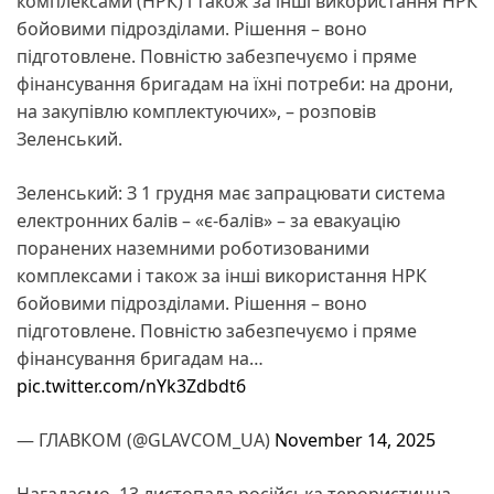
комплексами (НРК) і також за інші використання НРК
бойовими підрозділами. Рішення – воно
підготовлене. Повністю забезпечуємо і пряме
фінансування бригадам на їхні потреби: на дрони,
на закупівлю комплектуючих», – розповів
Зеленський.
Зеленський: З 1 грудня має запрацювати система
електронних балів – «є-балів» – за евакуацію
поранених наземними роботизованими
комплексами і також за інші використання НРК
бойовими підрозділами. Рішення – воно
підготовлене. Повністю забезпечуємо і пряме
фінансування бригадам на…
pic.twitter.com/nYk3Zdbdt6
— ГЛАВКОМ (@GLAVCOM_UA)
November 14, 2025
Нагадаємо, 13 листопада російська терористична