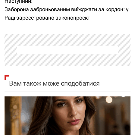
Наступний:
і
Заборона заброньованим виїжджати за кордон: у
Раді зареєстровано законопроєкт
г
а
ц
і
я
Вам також може сподобатися
з
а
п
и