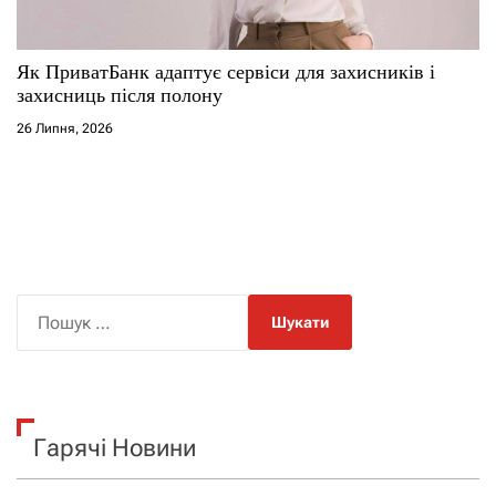
Як ПриватБанк адаптує сервіси для захисників і
захисниць після полону
26 Липня, 2026
П
о
ш
у
к
Гарячі Новини
: