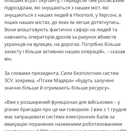
більших втрат окупанту, і передусім тим російським
підрозділам, які знущаються з наших міст, які
знущаються з наших людей в Нікополі, у Херсоні, в
інших наших містах, до яких їм легше дотягнутись.
Вони влаштовують фактично сафарі на людей та
навчають операторів дронів за рахунок вбивств
українців на вулицях, на дорогах. Потрібно більше
захисту і більше активних наших операцій», – сказав
він.
За словами президента, Сили безпілотних систем
ЗСУ, зокрема, «Птахи Мадяра» «будуть залучені
значно більше й отримають більше ресурсу».
«Вже є розширений функціонал для військових – у
різних бригадах про це ми говорили. І вже з 1 грудня
має запрацювати система електронних балів за
евакуацію поранених наземними роботизованими