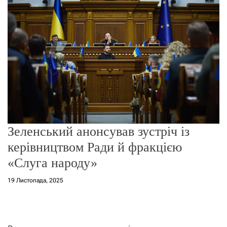
о
р
е
ж
и
м
у
Зеленський анонсував зустріч із
керівництвом Ради й фракцією
«Слуга народу»
19 Листопада, 2025