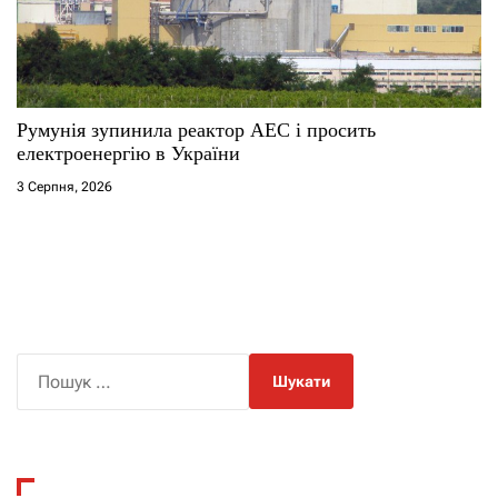
Румунія зупинила реактор АЕС і просить
електроенергію в України
3 Серпня, 2026
П
о
ш
у
к