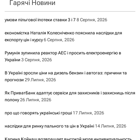
Гарячі Новини
:
умови пільгової іпотеки ставки 3 і 7
8 Серпня, 2026
економістка Наталія Колесніченко пояснила наслідки для
експорту цін і курсу
6 Серпня, 2026
Румунія зупинила реактор АЕС і просить електроенергію в
України
3 Серпня, 2026
В Україні зросли ціни на дизель бензин і автогаз: причини та
прогнози
29 Липня, 2026
Як ПриватБанк адаптує сервіси для захисників і захисниць після
полону
26 Липня, 2026
про що говорять українські гроші
17 Липня, 2026
наслідки для ринку пального та цін в Україні
14 Липня, 2026
Карина Койнаш возвращает высокой моде индивидуальность,