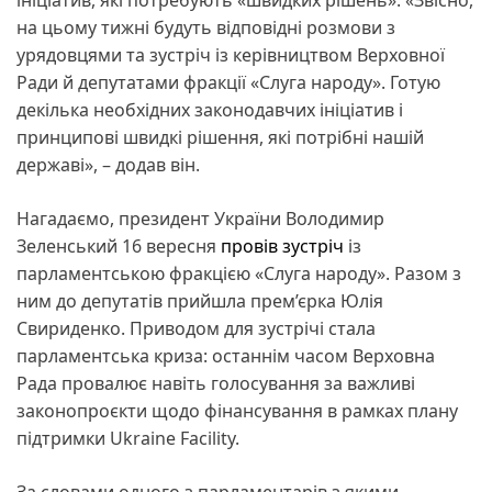
на цьому тижні будуть відповідні розмови з
урядовцями та зустріч із керівництвом Верховної
Ради й депутатами фракції «Слуга народу». Готую
декілька необхідних законодавчих ініціатив і
принципові швидкі рішення, які потрібні нашій
державі», – додав він.
Нагадаємо, президент України Володимир
Зеленський 16 вересня
провів зустріч
із
парламентською фракцією «Слуга народу». Разом з
ним до депутатів прийшла прем’єрка Юлія
Свириденко. Приводом для зустрічі стала
парламентська криза: останнім часом Верховна
Рада провалює навіть голосування за важливі
законопроєкти щодо фінансування в рамках плану
підтримки Ukraine Facility.
За словами одного з парламентарів з якими