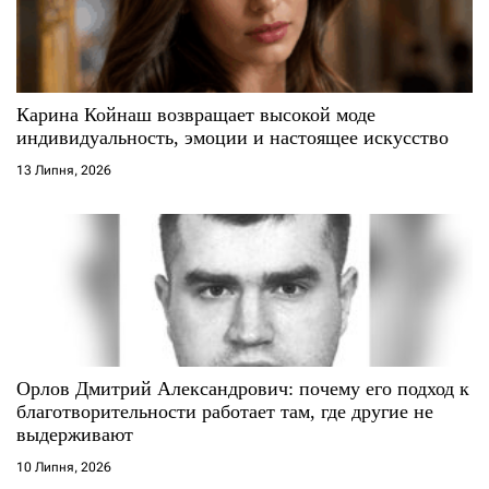
п
и
с
Карина Койнаш возвращает высокой моде
индивидуальность, эмоции и настоящее искусство
і
13 Липня, 2026
в
Орлов Дмитрий Александрович: почему его подход к
благотворительности работает там, где другие не
выдерживают
10 Липня, 2026