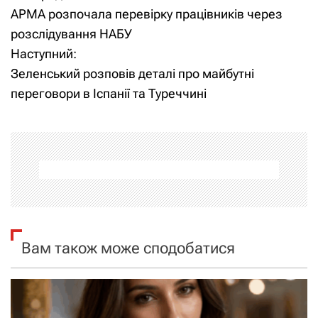
АРМА розпочала перевірку працівників через
а
розслідування НАБУ
Наступний:
в
Зеленський розповів деталі про майбутні
і
переговори в Іспанії та Туреччині
г
а
ц
і
я
Вам також може сподобатися
з
а