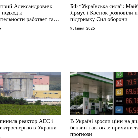
трий Александрович:
БФ “Українська сила”: Май
 подход к
Ярмус і Костюк розповіли 
тельности работает там,
підтримку Сил оборони
е не выдерживают
6
9 Липня, 2026
упинила реактор АЕС і
В Україні зросли ціни на ди
ектроенергію в України
бензин і автогаз: причини т
прогнози
6