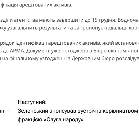
фікація арештованих активів.
озділи агентства мають завершити до 15 грудня. Водноча
ку узагальнить результати та запропонує подальші крок
ядок ідентифікації арештованих активів, який встановлю
ів до АРМА. Документ уже погоджено з Бюро економічної
він на фінальному узгодженні з Державним бюро розсліду
Наступний:
ні –
Зеленський анонсував зустріч із керівництвом
фракцією «Слуга народу»