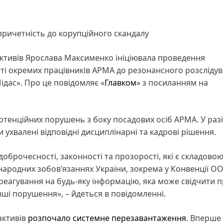
причетність до корупційного скандалу
ктивів Ярослава Максименко ініціювала проведення
ті окремих працівників АРМА до резонансного розсліду
ідас». Про це повідомляє «
Главком
» з посиланням на
отенційних порушень з боку посадових осіб АРМА. У разі
ухвалені відповідні дисциплінарні та кадрові рішення.
оброчесності, законності та прозорості, які є складово
жнародних зобов’язаннях України, зокрема у Конвенції О
 реагування на будь-яку інформацію, яка може свідчити 
інші порушення», – йдеться в повідомленні.
активів
розпочало системне перезавантаження
. Вперше 