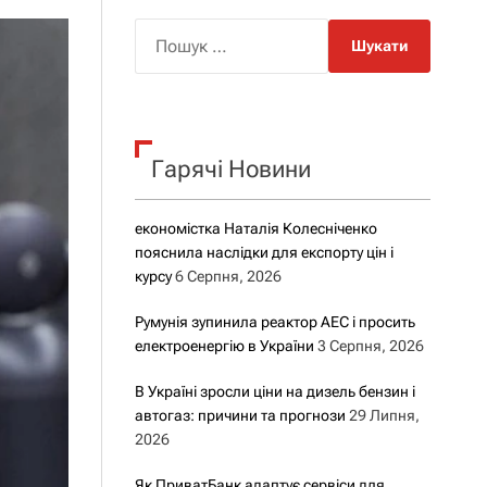
о
р
П
о
о
в
о
ш
г
у
о
р
к
е
Гарячі Новини
:
ж
и
м
у
економістка Наталія Колесніченко
пояснила наслідки для експорту цін і
курсу
6 Серпня, 2026
Румунія зупинила реактор АЕС і просить
електроенергію в України
3 Серпня, 2026
В Україні зросли ціни на дизель бензин і
автогаз: причини та прогнози
29 Липня,
2026
Як ПриватБанк адаптує сервіси для