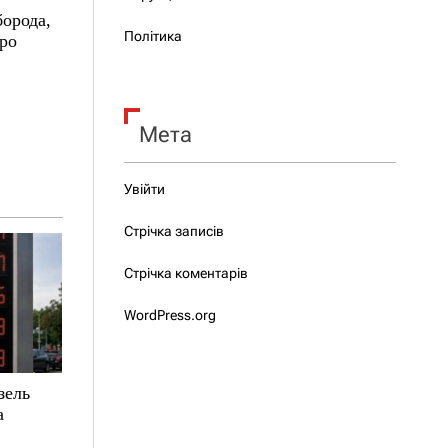
борода,
Політика
про
Мета
Увійти
Стрічка записів
Стрічка коментарів
WordPress.org
зель
а