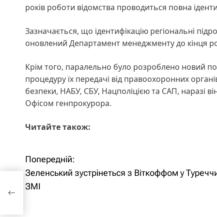
років роботи відомства проводиться повна іденти
Зазначається, що ідентифікацію регіональні підр
оновлений Департамент менеджменту до кінця ро
Крім того, паралельно було розроблено новий пор
процедуру їх передачі від правоохоронних орган
безпеки, НАБУ, СБУ, Нацполіцією та САП, наразі 
Офісом генпрокурора.
Читайте також:
Попередній:
Н
Зеленський зустрінеться з Віткоффом у Туреччи
а
ЗМІ
в