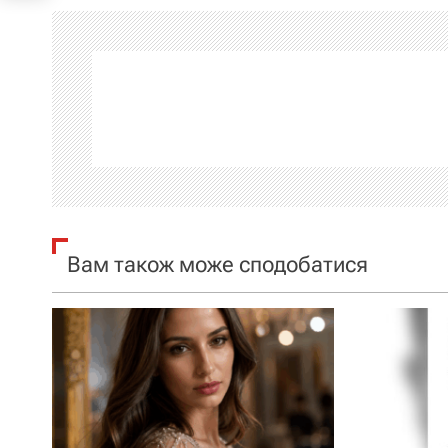
і
г
а
ц
і
я
Вам також може сподобатися
з
а
п
и
с