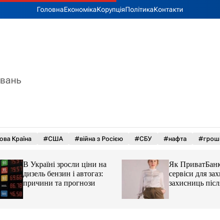
Головна
Економіка
Корупція
Політика
Контакти
увань
ова Країна
#США
#війна з Росією
#СБУ
#нафта
#грош
В Україні зросли ціни на
Як ПриватБанк а
дизель бензин і автогаз:
сервіси для захисн
причини та прогнози
захисниць після 