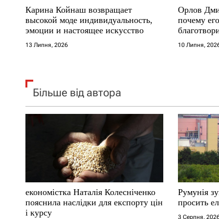
Карина Койнаш возвращает
Орлов Дми
і
высокой моде индивидуальность,
почему его
эмоции и настоящее искусство
благотвори
в
где други
13 Липня, 2026
10 Липня, 202
Більше від автора
економістка Наталія Колесніченко
Румунія з
пояснила наслідки для експорту цін
просить ел
і курсу
3 Серпня, 202