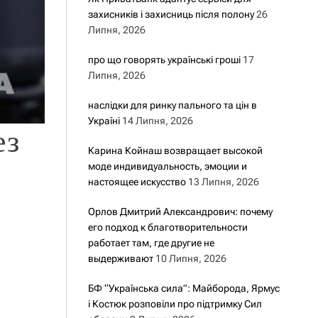
захисників і захисниць після полону
26
Липня, 2026
про що говорять українські гроші
17
Липня, 2026
наслідки для ринку пального та цін в
Україні
14 Липня, 2026
ез
Карина Койнаш возвращает высокой
моде индивидуальность, эмоции и
настоящее искусство
13 Липня, 2026
Орлов Дмитрий Александрович: почему
его подход к благотворительности
работает там, где другие не
выдерживают
10 Липня, 2026
БФ “Українська сила”: Майборода, Ярмус
і Костюк розповіли про підтримку Сил