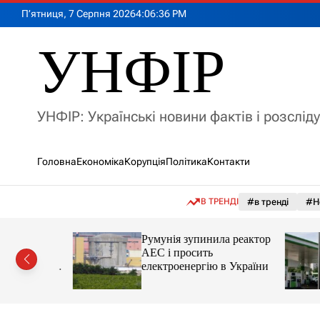
П
П’ятниця, 7 Серпня 2026
4
:
06
:
38
PM
е
р
УНФІР
е
й
т
и
УНФІР: Українські новини фактів і розслід
д
о
в
Головна
Економіка
Корупція
Політика
Контакти
м
і
с
В ТРЕНДІ
#в тренді
#Н
т
у
лія
Румунія зупинила реактор
яснила
АЕС і просить
орту цін і
електроенергію в України