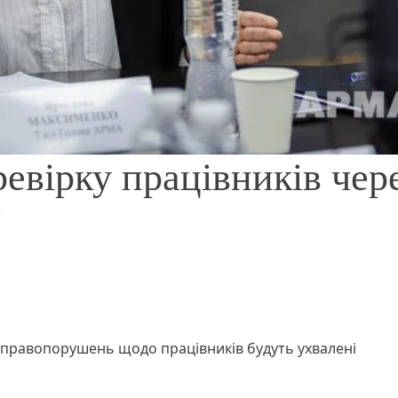
вірку працівників чер
я правопорушень щодо працівників будуть ухвалені