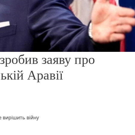
робив заяву про
ькій Аравії
 вирішить війну