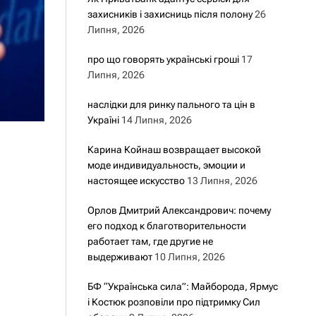
захисників і захисниць після полону
26
Липня, 2026
про що говорять українські гроші
17
Липня, 2026
наслідки для ринку пального та цін в
Україні
14 Липня, 2026
Карина Койнаш возвращает высокой
моде индивидуальность, эмоции и
настоящее искусство
13 Липня, 2026
Орлов Дмитрий Александрович: почему
его подход к благотворительности
работает там, где другие не
выдерживают
10 Липня, 2026
БФ “Українська сила”: Майборода, Ярмус
і Костюк розповіли про підтримку Сил