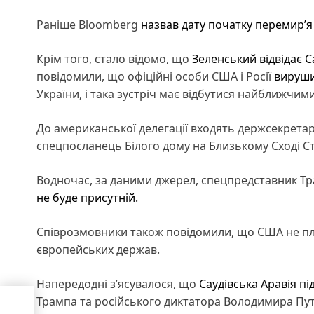
Раніше Bloomberg
назвав дату початку перемир’я
Крім того, стало відомо, що
Зеленський відвідає С
повідомили, що офіційні особи США і Росії
вируши
України, і така зустріч має відбутися найближчим
До американської делегації входять держсекрета
спецпосланець Білого дому на Близькому Сході Ст
Водночас, за даними джерел, спецпредставник Тра
не буде присутній.
Співрозмовники також повідомили, що США не пл
європейських держав.
Напередодні з’ясувалося, що
Саудівська Аравія пі
Трампа та російського диктатора Володимира Путі
о