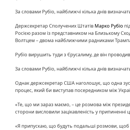
За словами Рубіо, найближчі кілька днів визнач
Держсекретар Сполучених Штатів
Марко Рубіо
пі
Росією разом із представником на Близькому Схо
Волтцем – двома найближчими радниками Трампа 
Рубіо вирушить туди з Єрусалиму, де він проводи
За словами Рубіо, найближчі кілька днів визнач
Однак держсекретар США наголошує, що одна зуст
процес, який би виступав посередником між Укра
«Те, що ми зараз маємо, – це розмова між презид
сторони висловили зацікавленість у припиненні ць
«Я припускаю, що будуть подальші розмови, щоб з