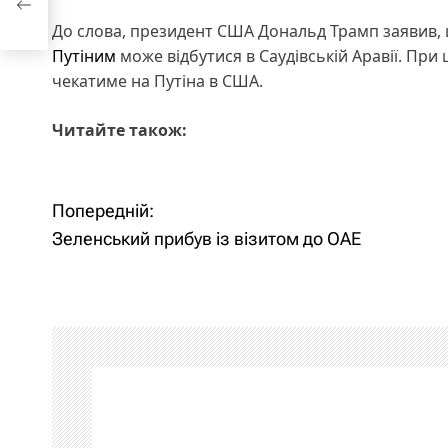
До слова, президент США Дональд Трамп заявив,
Путіним
може відбутися в Саудівській Аравії. При 
чекатиме на Путіна в США.
Читайте також:
Н
Попередній:
Зеленський прибув із візитом до ОАЕ
а
в
і
г
а