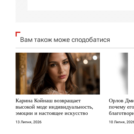
ц
і
я
Вам також може сподобатися
з
а
п
и
с
Карина Койнаш возвращает
Орлов Дми
і
высокой моде индивидуальность,
почему его
эмоции и настоящее искусство
благотвори
в
где други
13 Липня, 2026
10 Липня, 202