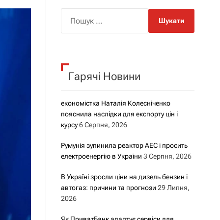
о
р
П
о
о
в
о
ш
г
у
о
р
к
е
Гарячі Новини
:
ж
и
м
у
економістка Наталія Колесніченко
пояснила наслідки для експорту цін і
курсу
6 Серпня, 2026
Румунія зупинила реактор АЕС і просить
електроенергію в України
3 Серпня, 2026
В Україні зросли ціни на дизель бензин і
автогаз: причини та прогнози
29 Липня,
2026
Як ПриватБанк адаптує сервіси для