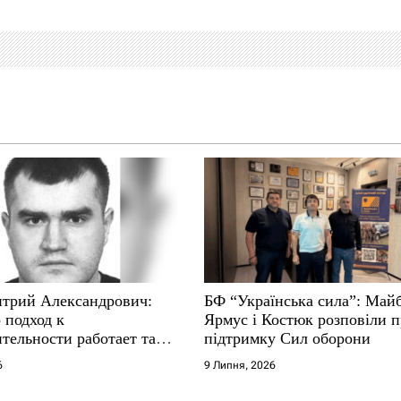
трий Александрович:
БФ “Українська сила”: Май
 подход к
Ярмус і Костюк розповіли 
тельности работает там,
підтримку Сил оборони
е не выдерживают
6
9 Липня, 2026