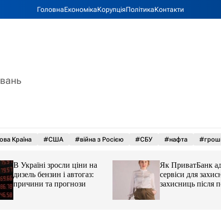
Головна
Економіка
Корупція
Політика
Контакти
увань
ова Країна
#США
#війна з Росією
#СБУ
#нафта
#грош
В Україні зросли ціни на
Як ПриватБанк а
дизель бензин і автогаз:
сервіси для захисн
причини та прогнози
захисниць після 