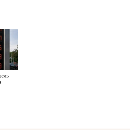
зель
а