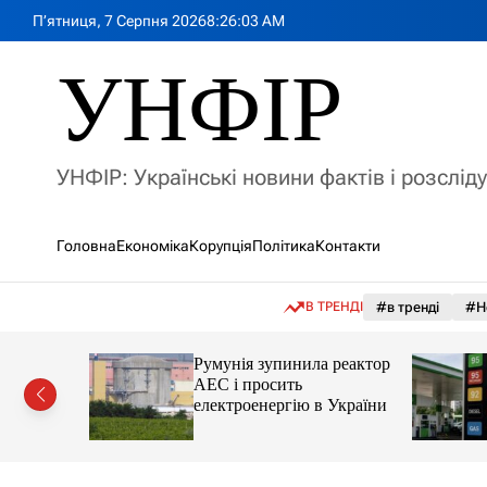
П
П’ятниця, 7 Серпня 2026
8
:
26
:
04
AM
е
р
УНФІР
е
й
т
и
УНФІР: Українські новини фактів і розслід
д
о
в
Головна
Економіка
Корупція
Політика
Контакти
м
і
с
В ТРЕНДІ
#в тренді
#Н
т
у
лія
Румунія зупинила реактор
яснила
АЕС і просить
орту цін і
електроенергію в України