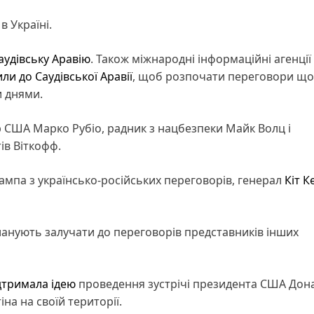
в Україні.
аудівську Аравію
. Також міжнародні інформаційні агенції
ли до Саудівської Аравії
, щоб розпочати переговори щ
и днями.
р США Марко Рубіо, радник з нацбезпеки Майк Волц і
ів Віткофф.
мпа з українсько-російських переговорів, генерал
Кіт К
анують залучати до переговорів представників інших
дтримала ідею
проведення зустрічі президента США Дон
на на своїй території.