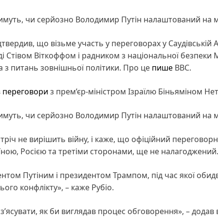
атимуть, чи серйозно Володимир Путін налаштований на 
дтвердив, що візьме участь у переговорах у Саудівській А
ді Стівом Віткоффом і радником з національної безпеки
з питань зовнішньої політики. Про це
пише
ВВС.
в
переговори
з прем’єр-міністром Ізраїлю Біньяміном Нет
атимуть, чи серйозно Володимир Путін налаштований на 
річ не вирішить війну, і каже, що офіційний переговор
їною, Росією та третіми сторонами, ще не налагоджений
ентом Путіним і президентом Трампом, під час якої обидв
ого конфлікту», – каже Рубіо.
’ясувати, як би виглядав процес обговорення», – додав в